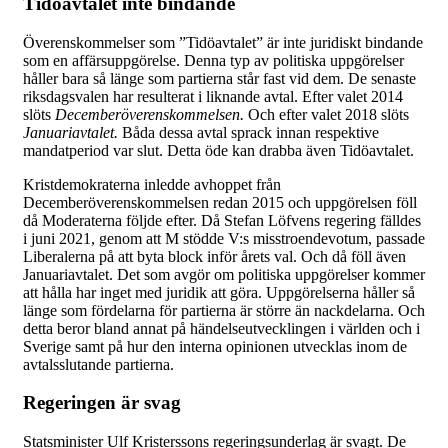
Tidöavtalet inte bindande
Överenskommelser som ”Tidöavtalet” är inte juridiskt bindande
som en affärsuppgörelse. Denna typ av politiska uppgörelser
håller bara så länge som partierna står fast vid dem. De senaste
riksdagsvalen har resulterat i liknande avtal. Efter valet 2014
slöts
Decemberöverenskommelsen.
Och efter valet 2018 slöts
Januariavtalet.
Båda dessa avtal sprack innan respektive
mandatperiod var slut. Detta öde kan drabba även Tidöavtalet.
Kristdemokraterna inledde avhoppet från
Decemberöverenskommelsen redan 2015 och uppgörelsen föll
då Moderaterna följde efter. Då Stefan Löfvens regering fälldes
i juni 2021, genom att M stödde V:s misstroendevotum, passade
Liberalerna på att byta block inför årets val. Och då föll även
Januariavtalet. Det som avgör om politiska uppgörelser kommer
att hålla har inget med juridik att göra. Uppgörelserna håller så
länge som fördelarna för partierna är större än nackdelarna. Och
detta beror bland annat på händelseutvecklingen i världen och i
Sverige samt på hur den interna
opinionen utvecklas inom de
avtalsslutande partierna.
Regeringen är svag
Statsminister Ulf Kristerssons regeringsunderlag är svagt. De