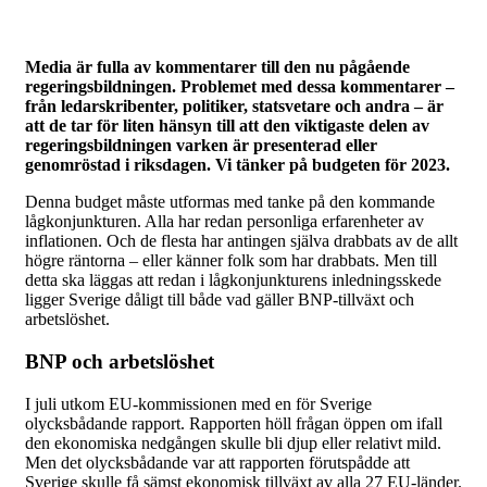
Media är fulla av kommentarer till den nu pågående
regeringsbildningen. Problemet med dessa kommentarer –
från ledarskribenter, politiker, statsvetare och andra – är
att de tar för liten hänsyn till att den viktigaste delen av
regeringsbildningen varken är presenterad eller
genomröstad i riksdagen. Vi tänker på budgeten för 2023.
Denna budget måste utformas med tanke på den kommande
lågkonjunkturen. Alla har redan personliga erfarenheter av
inflationen. Och de flesta har antingen själva drabbats av de allt
högre räntorna – eller känner folk som har drabbats. Men till
detta ska läggas att redan i lågkonjunkturens inledningsskede
ligger Sverige dåligt till både vad gäller BNP-tillväxt och
arbetslöshet.
BNP och arbetslöshet
I juli utkom EU-kommissionen med en för Sverige
olycksbådande rapport. Rapporten höll frågan öppen om ifall
den ekonomiska nedgången skulle bli djup eller relativt mild.
Men det olycksbådande var att rapporten förutspådde att
Sverige skulle få sämst ekonomisk tillväxt av alla 27 EU-länder.