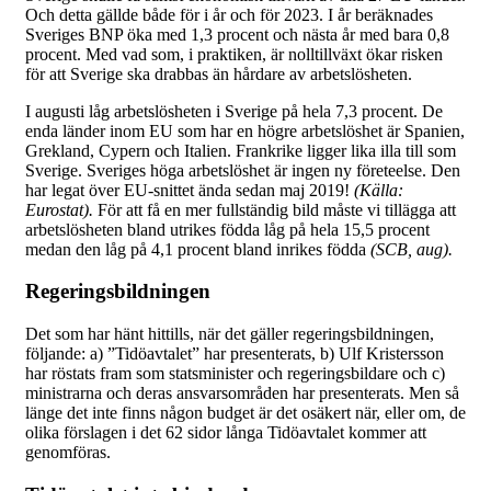
Och detta gällde både för i år och för 2023. I år beräknades
Sveriges BNP öka med 1,3 procent och nästa år med bara 0,8
procent. Med vad som, i praktiken, är nolltillväxt ökar risken
för att Sverige ska drabbas än hårdare av arbetslösheten.
I augusti låg arbetslösheten i Sverige på hela 7,3 procent. De
enda länder inom EU som har en högre arbetslöshet är Spanien,
Grekland, Cypern och Italien. Frankrike ligger lika illa till som
Sverige. Sveriges höga arbetslöshet är ingen ny företeelse. Den
har legat över EU-snittet ända sedan maj 2019!
(Källa:
Eurostat).
För att få en mer fullständig bild måste vi tillägga att
arbetslösheten bland utrikes födda låg på hela 15,5 procent
medan den låg på 4,1 procent bland inrikes födda
(SCB, aug).
Regeringsbildningen
Det som har hänt hittills, när det gäller regeringsbildningen,
följande: a) ”Tidöavtalet” har presenterats, b) Ulf Kristersson
har röstats fram som statsminister och regeringsbildare och c)
ministrarna och deras ansvarsområden har presenterats. Men så
länge det inte finns någon budget är det osäkert när, eller om, de
olika förslagen i det 62 sidor långa Tidöavtalet kommer att
genomföras.