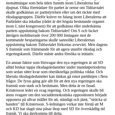
motsättningar som hela tiden funnits inom Liberalerna har
djupnat. Olika företrädare för partiet är oense om Tidöavtalet
skulle godkännas av partistyrelsen eller om det räckte med
riksdagsgruppen. Därför kräver en falang inom Liberalerna att
Partirådet ska inkallas (rådet är det högsta beslutande organet
inom L näst kongressen) för att godkänna eller underkänna
partiets uppslutning bakom Tidöavtalet! Om S och facket
återigen mobiliserade över 200 000 löntagare mot de
kommande besparingarna skulle sannolikt Liberalernas
uppslutning bakom Tidöavtalet förkortas avsevärt. Men dagens
S framstår som främmande för att agera utanför riksdag och
regeringskansli. Därför måste andra försöka ta initiativ.
En annan faktor som försvagar den nya regeringen är att SD
alltid brukar tappa riksdagsledamöter under mandatperioderna
som sedan sitter kvar som oberäkneliga politiska vildar. Och
liberala riksdagsledamöter kan tänkas gå emot partilinjen i flera
frågor. De fyras gäng gör allt för att den nya regeringen ska
framstå som stark och beslutsam. Men detta är en fasad.
Kristersson leder en svag regering. Och regeringen skulle bli
ännu svagare om den socialdemokratiska oppositionen började
opponera på allvar istället för att, ständigt och jämt, ”sträcka ut
handen” till Kristersson. S-ledningen verkar inte förstå att M
och KD har slagit sina påsar ihop med SD för överskådlig tid
framåt. Vi ska återkomma till detta.