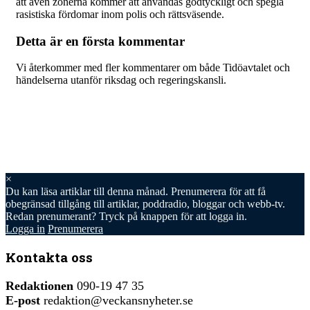
att även zonerna kommer att användas godtyckligt och spegla
rasistiska fördomar inom polis och rättsväsende.
Detta är en första kommentar
Vi återkommer med fler kommentarer om både Tidöavtalet och
händelserna utanför riksdag och regeringskansli.
×
Du kan läsa
artiklar till denna månad. Prenumerera för att få
obegränsad tillgång till artiklar, poddradio, bloggar och webb-tv.
Redan prenumerant? Tryck på knappen för att logga in.
Logga in
Prenumerera
Kontakta oss
Redaktionen
090-19 47 35
E-post
redaktion@veckansnyheter.se