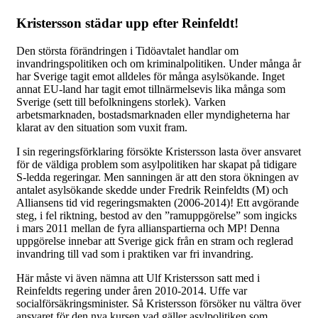
Kristersson städar upp efter Reinfeldt!
Den största förändringen i Tidöavtalet handlar om
invandringspolitiken och om kriminalpolitiken. Under många år
har Sverige tagit emot alldeles för många asylsökande. Inget
annat EU-land har tagit emot tillnärmelsevis lika många som
Sverige (sett till befolkningens storlek). Varken
arbetsmarknaden, bostadsmarknaden eller myndigheterna har
klarat av den situation som vuxit fram.
I sin regeringsförklaring försökte Kristersson lasta över ansvaret
för de väldiga problem som asylpolitiken har skapat på tidigare
S-ledda regeringar. Men sanningen är att den stora ökningen av
antalet asylsökande skedde under Fredrik Reinfeldts (M) och
Alliansens tid vid regeringsmakten (2006-2014)! Ett avgörande
steg, i fel riktning, bestod av den ”ramuppgörelse” som ingicks
i mars 2011 mellan de fyra allianspartierna och MP! Denna
uppgörelse innebar att Sverige gick från en stram och reglerad
invandring till vad som i praktiken var fri invandring.
Här måste vi även nämna att Ulf Kristersson satt med i
Reinfeldts regering under åren 2010-2014. Uffe var
socialförsäkringsminister. Så Kristersson försöker nu vältra över
ansvaret för den nya kursen vad gäller asylpolitiken som