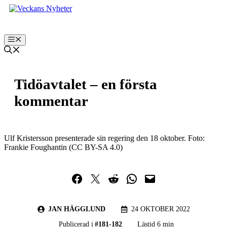
Hoppa
till
innehåll
Meny
Tidöavtalet – en första
kommentar
Ulf Kristersson presenterade sin regering den 18 oktober. Foto:
Frankie Foughantin (CC BY-SA 4.0)
Dela på Facebook
Dela på Twitter
Dela på Reddit
Dela i WhatsApp
Maila en länk
JAN HÄGGLUND
24 OKTOBER 2022
Publicerad i
#
181-182
Lästid 6 min