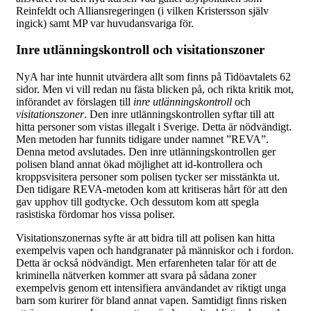
Reinfeldt och Alliansregeringen (i vilken Kristersson själv
ingick) samt MP var huvudansvariga för.
Inre utlänningskontroll och visitationszoner
NyA har inte hunnit utvärdera allt som finns på Tidöavtalets 62
sidor. Men vi vill redan nu fästa blicken på, och rikta kritik mot,
införandet av förslagen till
inre utlänningskontroll
och
visitationszoner
. Den inre utlänningskontrollen syftar till att
hitta personer som vistas illegalt i Sverige. Detta är nödvändigt.
Men metoden har funnits tidigare under namnet ”REVA”.
Denna metod avslutades. Den inre utlänningskontrollen ger
polisen bland annat ökad möjlighet att id-kontrollera och
kroppsvisitera personer som polisen tycker ser misstänkta ut.
Den tidigare REVA-metoden kom att kritiseras hårt för att den
gav upphov till godtycke. Och dessutom kom att spegla
rasistiska fördomar hos vissa poliser.
Visitationszonernas syfte är att bidra till att polisen kan hitta
exempelvis vapen och handgranater på människor och i fordon.
Detta är också nödvändigt. Men erfarenheten talar för att de
kriminella nätverken kommer att svara på sådana zoner
exempelvis genom ett intensifiera användandet av riktigt unga
barn som kurirer för bland annat vapen. Samtidigt finns risken