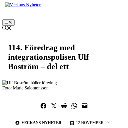
Hoppa
till
innehåll
Meny
114. Föredrag med
integrationspolisen Ulf
Boström – del ett
Foto: Marie Salomonsson
Dela på Facebook
Dela på Twitter
Dela på Reddit
Dela i WhatsApp
Maila en länk
VECKANS NYHETER
12 NOVEMBER 2022