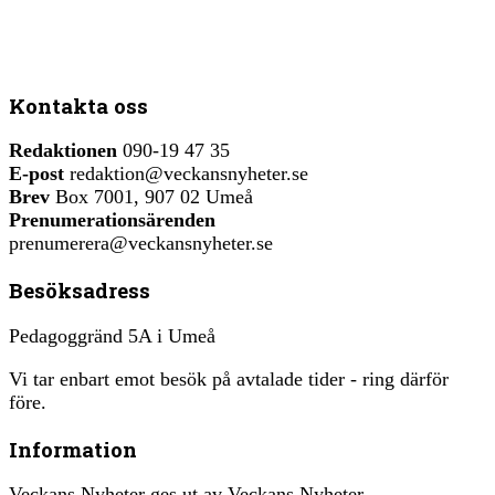
Kontakta oss
Redaktionen
090-19 47 35
E-post
redaktion@veckansnyheter.se
Brev
Box 7001, 907 02 Umeå
Prenumerationsärenden
prenumerera@veckansnyheter.se
Besöksadress
Pedagoggränd 5A i Umeå
Vi tar enbart emot besök på avtalade tider - ring därför
före.
Information
Veckans Nyheter ges ut av Veckans Nyheter