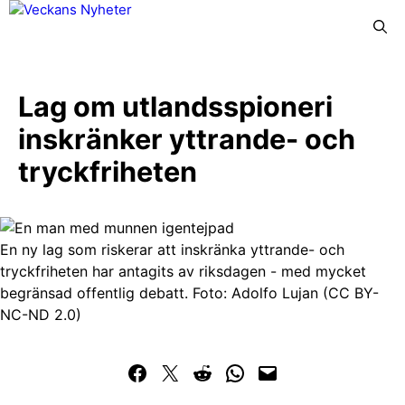
Hoppa
Meny
till
innehåll
Lag om utlandsspioneri
inskränker yttrande- och
tryckfriheten
En ny lag som riskerar att inskränka yttrande- och
tryckfriheten har antagits av riksdagen - med mycket
begränsad offentlig debatt. Foto: Adolfo Lujan (CC BY-
NC-ND 2.0)
Dela på Facebook
Dela på Twitter
Dela på Reddit
Dela i WhatsApp
Maila en länk