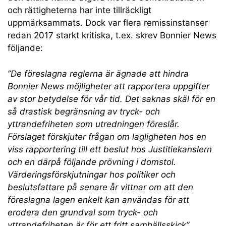
och rättigheterna har inte tillräckligt
uppmärksammats. Dock var flera remissinstanser
redan 2017 starkt kritiska, t.ex. skrev Bonnier News
följande:
”De föreslagna reglerna är ägnade att hindra
Bonnier News möjligheter att rapportera uppgifter
av stor betydelse för vår tid. Det saknas skäl för en
så drastisk begränsning av tryck- och
yttrandefriheten som utredningen föreslår.
Förslaget förskjuter frågan om lagligheten hos en
viss rapportering till ett beslut hos Justitiekanslern
och en därpå följande prövning i domstol.
Värderingsförskjutningar hos politiker och
beslutsfattare på senare år vittnar om att den
föreslagna lagen enkelt kan användas för att
erodera den grundval som tryck- och
yttrandefriheten är för ett fritt samhällsskick”.