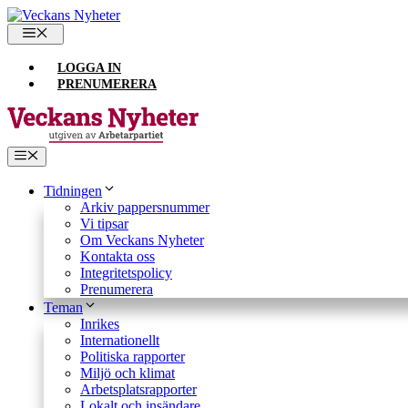
Hoppa
till
MENY
innehåll
LOGGA IN
PRENUMERERA
Meny
Tidningen
Arkiv pappersnummer
Vi tipsar
Om Veckans Nyheter
Kontakta oss
Integritetspolicy
Prenumerera
Teman
Inrikes
Internationellt
Politiska rapporter
Miljö och klimat
Arbetsplatsrapporter
Lokalt och insändare