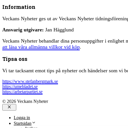
Information
Veckans Nyheter ges ut av Veckans Nyheter tidningsfören
Ansvarig utgivare:
Jan Hägglund
Veckans Nyheter behandlar dina personuppgifter i enlighe
att läsa våra allmänna villkor vid köp
.
Tipsa oss
Vi tar tacksamt emot tips på nyheter och händelser som vi bo
https://www.stefanbergmark.se
https://umebladet.se
https://arbetarpartiet.se
© 2026 Veckans Nyheter
Stäng
Logga in
Startsidan