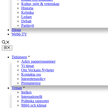
Kultur, nöje & vetenskap
Historia
Krönika
Ledare
Debatt
Partinytt
Blogg
Webb-TV
Meny
Tidningen
Arkiv pappersnummer
Vi tipsar
Om Veckans Nyheter
Kontakta oss
Integritetspolicy
Prenumerera
Teman
Inrikes
Internationellt
Politiska rapporter
Miljö och klimat