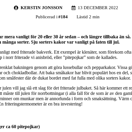
KERSTIN JONSSON
13 DECEMBER 2022
Publicerad i
#
184
Lästid 2 min
r mera vanligt för 20 eller 30 år sedan – och längre tillbaka än så
 många sorter. Sju sorters kakor var vanligt på faten till jul.
nligt med friterade bakverk. Ett exempel är klenäter, som förekom ofta ti
 i norr friterade vi anisbröd, eller ”pitepojkar” som de kallades.
renklat bakningen genom att göra lussebullar och pepparkakor. Vissa gör
 och chokladbollar. Att baka småkakor har blivit populärt hos en del, s
om småfester där de dukat bordet med fat fulla med olika sorters kakor.
julen vill jag slå ett slag för det friterade julbaket. Så här kommer ett r
t måste till julen för norrbottningar (i alla fall för de som är av den gam
åminner om munkar men är annorlunda i form och smaksättning. Värm 
En friteringstermometer är en bra investering!
ger ca 60 pitepojkar)