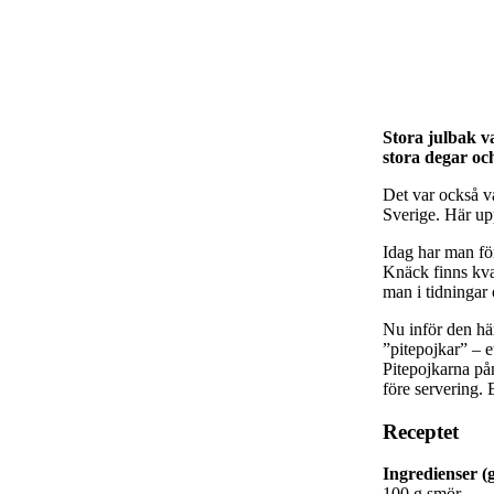
Stora julbak va
stora degar och
Det var också va
Sverige. Här upp
Idag har man fö
Knäck finns kvar
man i tidningar 
Nu inför den här 
”pitepojkar” – et
Pitepojkarna p
före servering. 
Receptet
Ingredienser (
100 g smör