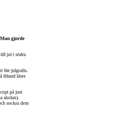
. Man gjorde
ll jul i södra
 lite julgodis.
å ibland läser
ecept på just
la skolan).
och sockra dem