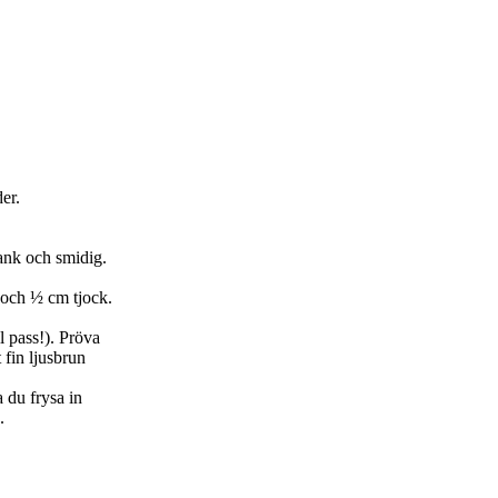
er.
lank och smidig.
 och ½ cm tjock.
l pass!). Pröva
 fin ljusbrun
 du frysa in
.