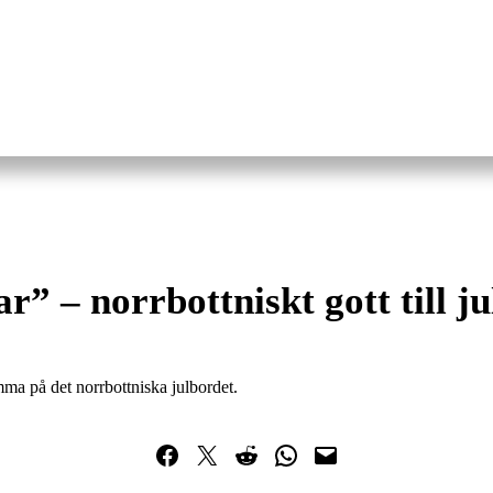
r” – norrbottniskt gott till ju
emma på det norrbottniska julbordet.
Dela på Facebook
Dela på Twitter
Dela på Reddit
Dela i WhatsApp
Maila en länk