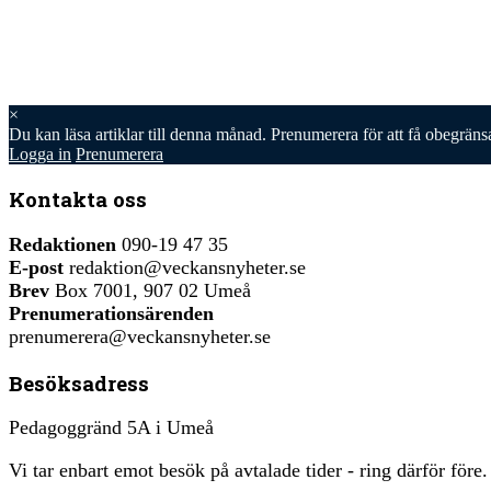
×
Du kan läsa
artiklar till denna månad. Prenumerera för att få obegräns
Logga in
Prenumerera
Kontakta oss
Redaktionen
090-19 47 35
E-post
redaktion@veckansnyheter.se
Brev
Box 7001, 907 02 Umeå
Prenumerationsärenden
prenumerera@veckansnyheter.se
Besöksadress
Pedagoggränd 5A i Umeå
Vi tar enbart emot besök på avtalade tider - ring därför före.