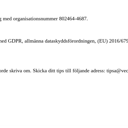
ing med organisationsnummer 802464-4687.
t med GDPR, allmänna dataskyddsförordningen, (EU) 2016/67
rde skriva om. Skicka ditt tips till följande adress: tipsa@ve