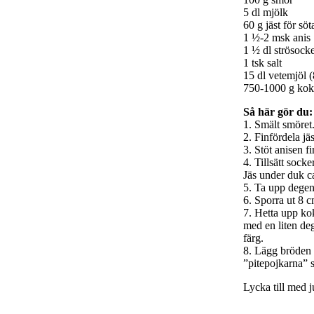
5 dl mjölk
60 g jäst för sö
1 ½-2 msk anis
1 ½ dl strösock
1 tsk salt
15 dl vetemjöl 
750-1000 g kokos
Så här gör du:
1. Smält smöret.
2. Finfördela jäs
3. Stöt anisen fi
4. Tillsätt sock
Jäs under duk c
5. Ta upp degen
6. Sporra ut 8 c
7. Hetta upp kok
med en liten deg
färg.
8. Lägg bröden 
”pitepojkarna” s
Lycka till med j