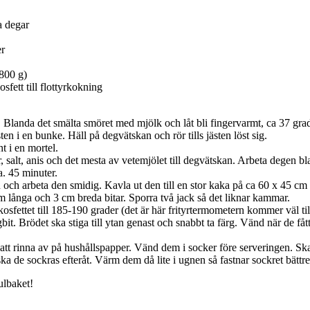
ta degar
er
(800 g)
fett till flottyrkokning
 Blanda det smälta smöret med mjölk och låt bli fingervarmt, ca 37 grad
ten i en bunke. Häll på degvätskan och rör tills jästen löst sig.
nt i en mortel.
er, salt, anis och det mesta av vetemjölet till degvätskan. Arbeta degen b
a. 45 minuter.
 och arbeta den smidig. Kavla ut den till en stor kaka på ca 60 x 45 cm
m långa och 3 cm breda bitar. Sporra två jack så det liknar kammar.
osfettet till 185-190 grader (det är här frityrtermometern kommer väl til
bit. Brödet ska stiga till ytan genast och snabbt ta färg. Vänd när de fått
att rinna av på hushållspapper. Vänd dem i socker före serveringen. Ska
ka de sockras efteråt. Värm dem då lite i ugnen så fastnar sockret bättre
ulbaket!