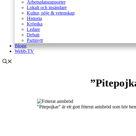
Arbetsplatsrapporter
Lokalt och insändare
Kultur, nöje & vetenskap
Historia
Krönika
Ledare
Debatt
Partinytt
Blogg
Webb-TV
”Pitepojka
"Pitepojkar" är ett gott friterat anisbröd som hör h