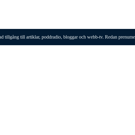
ad tillgång till artiklar, poddradio, bloggar och webb-tv. Redan prenum