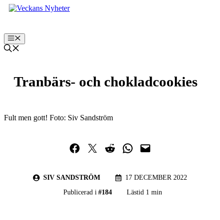
Hoppa
till
innehåll
Meny
Tranbärs- och chokladcookies
Fult men gott! Foto: Siv Sandström
Dela på Facebook
Dela på Twitter
Dela på Reddit
Dela i WhatsApp
Maila en länk
SIV SANDSTRÖM
17 DECEMBER 2022
Publicerad i
#
184
Lästid 1 min