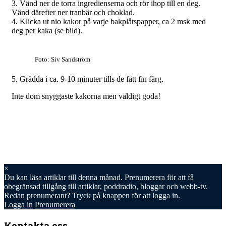
3. Vänd ner de torra ingredienserna och rör ihop till en deg.
Vänd därefter ner tranbär och choklad.
4. Klicka ut nio kakor på varje bakplåtspapper, ca 2 msk med
deg per kaka (se bild).
Foto: Siv Sandström
5. Grädda i ca. 9-10 minuter tills de fått fin färg.
Inte dom snyggaste kakorna men väldigt goda!
×
Du kan läsa
artiklar till denna månad. Prenumerera för att få
obegränsad tillgång till artiklar, poddradio, bloggar och webb-tv.
Redan prenumerant? Tryck på knappen för att logga in.
Logga in
Prenumerera
Kontakta oss