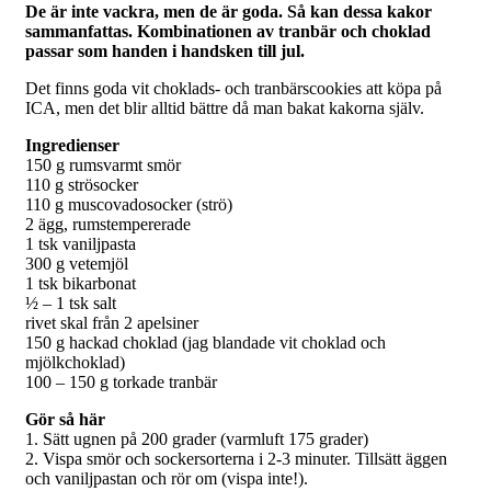
De är inte vackra, men de är goda. Så kan dessa kakor
sammanfattas. Kombinationen av tranbär och choklad
passar som handen i handsken till jul.
Det finns goda vit choklads- och tranbärscookies att köpa på
ICA, men det blir alltid bättre då man bakat kakorna själv.
Ingredienser
150 g rumsvarmt smör
110 g strösocker
110 g muscovadosocker (strö)
2 ägg, rumstempererade
1 tsk vaniljpasta
300 g vetemjöl
1 tsk bikarbonat
½ – 1 tsk salt
rivet skal från 2 apelsiner
150 g hackad choklad (jag blandade vit choklad och
mjölkchoklad)
100 – 150 g torkade tranbär
Gör så här
1. Sätt ugnen på 200 grader (varmluft 175 grader)
2. Vispa smör och sockersorterna i 2-3 minuter. Tillsätt äggen
och vaniljpastan och rör om (vispa inte!).