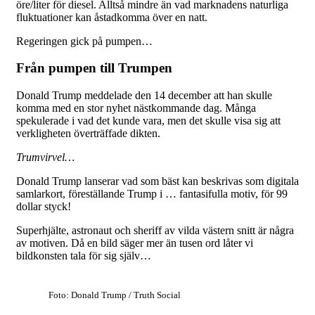
öre/liter för diesel. Alltså mindre än vad marknadens naturliga
fluktuationer kan åstadkomma över en natt.
Regeringen gick på pumpen…
Från pumpen till Trumpen
Donald Trump meddelade den 14 december att han skulle
komma med en stor nyhet nästkommande dag. Många
spekulerade i vad det kunde vara, men det skulle visa sig att
verkligheten överträffade dikten.
Trumvirvel…
Donald Trump lanserar vad som bäst kan beskrivas som digitala
samlarkort, föreställande Trump i … fantasifulla motiv, för 99
dollar styck!
Superhjälte, astronaut och sheriff av vilda västern snitt är några
av motiven. Då en bild säger mer än tusen ord låter vi
bildkonsten tala för sig själv…
Foto: Donald Trump / Truth Social