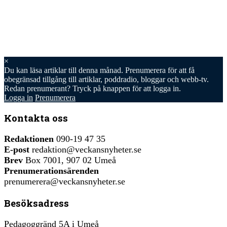
×
Du kan läsa
artiklar till denna månad. Prenumerera för att få
obegränsad tillgång till artiklar, poddradio, bloggar och webb-tv.
Redan prenumerant? Tryck på knappen för att logga in.
Logga in
Prenumerera
Kontakta oss
Redaktionen
090-19 47 35
E-post
redaktion@veckansnyheter.se
Brev
Box 7001, 907 02 Umeå
Prenumerationsärenden
prenumerera@veckansnyheter.se
Besöksadress
Pedagoggränd 5A i Umeå