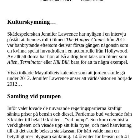
Kulturskymning…
Skådespelerskan Jennifer Lawrence har nyligen i en intervju
påstått att hennes roll i filmen
The Hunger Games
från 2012
var banbrytande eftersom det var första gången någonsin som
en kvinna spelat huvudrollen i en actionrulle från Hollywood.
Av allt att döma har hon alltså aldrig hört talas om filmer som
Alien
,
Terminator
eller
Kill Bill
, bara för att ta några exempel.
Vissa tolkade Mayafolkets kalender som att jorden skulle gå
under 2012. Jennifer Lawrence anser att världshistorien började
2012…
Samling vid pumpen
Inför valet lovade de nuvarande regeringspartierna kraftigt
sänkta priser på bensin och diesel. Partiernas bud varierade från
3 kr/liter till hela 10 kr/liter – ”vid pump”. Sen kom den bistra
verkligheten och visade upp sitt fula tryne, och med hänvisning
till att det skulle belasta statskassan för hårt valde man en
betydligt mer blygsam sänkning. 14 öre/liter för bensin och 41