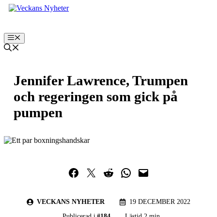
Hoppa
till
innehåll
Meny
Jennifer Lawrence, Trumpen
och regeringen som gick på
pumpen
Dela på Facebook
Dela på Twitter
Dela på Reddit
Dela i WhatsApp
Maila en länk
VECKANS NYHETER
19 DECEMBER 2022
Publicerad i
#
184
Lästid 2 min