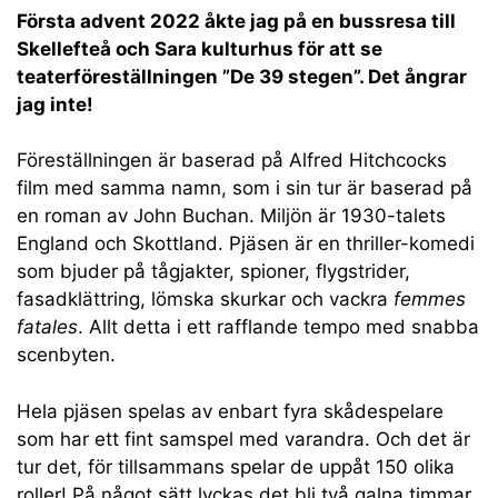
Första advent 2022 åkte jag på en bussresa till
Skellefteå och Sara kulturhus för att se
teaterföreställningen ”De 39 stegen”. Det ångrar
jag inte!
Föreställningen är baserad på Alfred Hitchcocks
film med samma namn, som i sin tur är baserad på
en roman av John Buchan. Miljön är 1930-talets
England och Skottland. Pjäsen är en thriller-komedi
som bjuder på tågjakter, spioner, flygstrider,
fasadklättring, lömska skurkar och vackra
femmes
fatales
. Allt detta i ett rafflande tempo med snabba
scenbyten.
Hela pjäsen spelas av enbart fyra skådespelare
som har ett fint samspel med varandra. Och det är
tur det, för tillsammans spelar de uppåt 150 olika
roller! På något sätt lyckas det bli två galna timmar