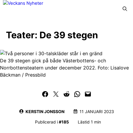
Hoppa
Meny
till
innehåll
Teater: De 39 stegen
De 39 stegen gick på både Västerbottens- och
Norrbottensteatern under december 2022. Foto: Lisalove
Bäckman / Pressbild
Dela på Facebook
Dela på Twitter
Dela på Reddit
Dela i WhatsApp
Maila en länk
KERSTIN JONSSON
11 JANUARI 2023
Publicerad i
#
185
Lästid 1 min