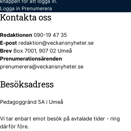
knappen för att logga in.
Logga in
Prenumerera
Kontakta oss
Redaktionen
090-19 47 35
E-post
redaktion@veckansnyheter.se
Brev
Box 7001, 907 02 Umeå
Prenumerationsärenden
prenumerera@veckansnyheter.se
Besöksadress
Pedagoggränd 5A i Umeå
Vi tar enbart emot besök på avtalade tider - ring
därför före.