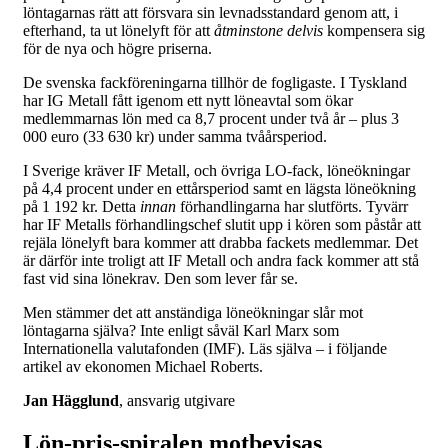
löntagarnas rätt att försvara sin levnadsstandard genom att, i
efterhand, ta ut lönelyft för att
åtminstone delvis
kompensera sig
för de nya och högre priserna.
De svenska fackföreningarna tillhör de fogligaste. I Tyskland
har IG Metall fått igenom ett nytt löneavtal som ökar
medlemmarnas lön med ca 8,7 procent under två år – plus 3
000 euro (33 630 kr) under samma tvåårsperiod.
I Sverige kräver IF Metall, och övriga LO-fack, löneökningar
på 4,4 procent under en ettårsperiod samt en lägsta löneökning
på 1 192 kr. Detta
innan
förhandlingarna har slutförts. Tyvärr
har IF Metalls förhandlingschef slutit upp i kören som påstår att
rejäla lönelyft bara kommer att drabba fackets medlemmar. Det
är därför inte troligt att IF Metall och andra fack kommer att stå
fast vid sina lönekrav. Den som lever får se.
Men stämmer det att anständiga löneökningar slår mot
löntagarna själva? Inte enligt såväl Karl Marx som
Internationella valutafonden (IMF). Läs själva – i följande
artikel av ekonomen Michael Roberts.
Jan Hägglund
, ansvarig utgivare
Lön-pris-spiralen motbevisas