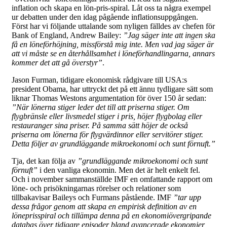
inflation och skapa en lön-pris-spiral. Låt oss ta några exempel
ur debatten under den idag pågående inflationsuppgången.
Först har vi följande uttalande som nyligen fälldes av chefen för
Bank of England, Andrew Bailey:
”Jag säger inte att ingen ska
få en löneförhöjning, missförstå mig inte. Men vad jag säger är
att vi måste se en återhållsamhet i löneförhandlingarna, annars
kommer det att gå överstyr”
.
Jason Furman, tidigare ekonomisk rådgivare till USA:s
president Obama, har uttryckt det på ett ännu tydligare sätt som
liknar Thomas Westons argumentation för över 150 år sedan:
”När lönerna stiger leder det till att priserna stiger. Om
flygbränsle eller livsmedel stiger i pris, höjer flygbolag eller
restauranger sina priser. På samma sätt höjer de också
priserna om lönerna för flygvärdinnor eller servitörer stiger.
Detta följer av grundläggande mikroekonomi och sunt förnuft.”
Tja, det kan följa av
”grundläggande mikroekonomi och sunt
förnuft”
i den vanliga ekonomin. Men det är helt enkelt fel.
Och i november sammanställde IMF en omfattande rapport om
löne- och prisökningarnas rörelser och relationer som
tillbakavisar Baileys och Furmans påstående. IMF
”tar upp
dessa frågor genom att skapa en empirisk definition av en
löneprisspiral och tillämpa denna på en ekonomiövergripande
databas över tidigare episoder bland avancerade ekonomier