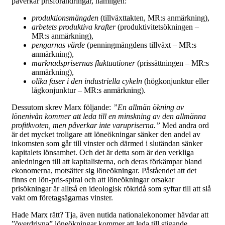
påverkar prisförändringar, nämligen:
produktionsmängden
(tillväxttakten, MR:s anmärkning),
arbetets produktiva krafter
(produktivitetsökningen –
MR:s anmärkning),
pengarnas värde
(penningmängdens tillväxt – MR:s
anmärkning),
marknadsprisernas fluktuationer
(prissättningen – MR:s
anmärkning),
olika faser i den industriella cykeln
(högkonjunktur eller
lågkonjunktur – MR:s anmärkning).
Dessutom skrev Marx följande:
”En allmän ökning av
lönenivån kommer att leda till en minskning av den allmänna
profitkvoten, men påverkar inte varupriserna.”
Med andra ord
är det mycket troligare att löneökningar sänker den andel av
inkomsten som går till vinster och därmed i slutändan sänker
kapitalets lönsamhet. Och det är detta som är den verkliga
anledningen till att kapitalisterna, och deras förkämpar bland
ekonomerna, motsätter sig löneökningar. Påståendet att det
finns en lön-pris-spiral och att löneökningar orsakar
prisökningar är alltså en ideologisk rökridå som syftar till att slå
vakt om företagsägarnas vinster.
Hade Marx rätt? Tja, även nutida nationalekonomer hävdar att
”överdrivna” löneökningar kommer att leda till stigande