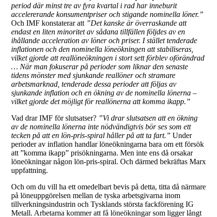
period där minst tre av fyra kvartal i rad har inneburit
accelererande konsumentpriser och stigande nominella löner.”
Och IMF konstaterar att
”Det kanske är överraskande att
endast en liten minoritet av sådana tillfällen följdes av en
ihållande acceleration av löner och priser. I stället tenderade
inflationen och den nominella löneökningen att stabiliseras,
vilket gjorde att reallöneökningen i stort sett förblev oförändrad
… När man fokuserar på perioder som liknar den senaste
tidens mönster med sjunkande reallöner och stramare
arbetsmarknad, tenderade dessa perioder att följas av
sjunkande inflation och en ökning av de nominella lönerna –
vilket gjorde det möjligt för reallönerna att komma ikapp.”
Vad drar IMF för slutsatser?
”Vi drar slutsatsen att en ökning
av de nominella lönerna inte nödvändigtvis bör ses som ett
tecken på att en lön-pris-spiral håller på att ta fart.”
Under
perioder av inflation handlar löneökningarna bara om ett försök
att ”komma ikapp” prisökningarna. Men inte ens då orsakar
löneökningar någon lön-pris-spiral. Och därmed bekräftas Marx
uppfattning.
Och om du vill ha ett omedelbart bevis på detta, titta då närmare
på löneuppgörelsen mellan de tyska arbetsgivarna inom
tillverkningsindustrin och Tysklands största fackförening IG
Metall. Arbetarna kommer att få löneökningar som ligger långt