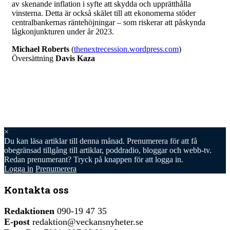
av skenande inflation i syfte att skydda och upprätthålla
vinsterna. Detta är också skälet till att ekonomerna stöder
centralbankernas räntehöjningar – som riskerar att påskynda
lågkonjunkturen under år 2023.
Michael Roberts
(
thenextrecession.wordpress.com
)
Översättning
Davis Kaza
×
Du kan läsa
artiklar till denna månad. Prenumerera för att få
obegränsad tillgång till artiklar, poddradio, bloggar och webb-tv.
Redan prenumerant? Tryck på knappen för att logga in.
Logga in
Prenumerera
Kontakta oss
Redaktionen
090-19 47 35
E-post
redaktion@veckansnyheter.se