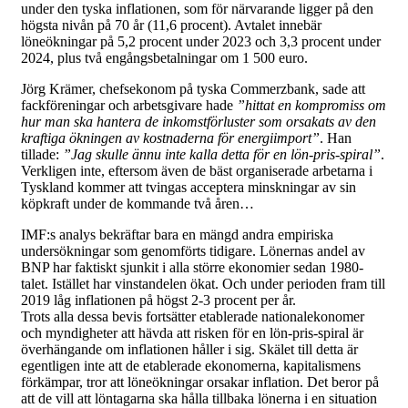
under den tyska inflationen, som för närvarande ligger på den
högsta nivån på 70 år (11,6 procent). Avtalet innebär
löneökningar på 5,2 procent under 2023 och 3,3 procent under
2024, plus två engångsbetalningar om 1 500 euro.
Jörg Krämer, chefsekonom på tyska Commerzbank, sade att
fackföreningar och arbetsgivare hade
”hittat en kompromiss om
hur man ska hantera de inkomstförluster som orsakats av den
kraftiga ökningen av kostnaderna för energiimport”
. Han
tillade:
”Jag skulle ännu inte kalla detta för en lön-pris-spiral”
.
Verkligen inte, eftersom även de bäst organiserade arbetarna i
Tyskland kommer att tvingas acceptera minskningar av sin
köpkraft under de kommande två åren…
IMF:s analys bekräftar bara en mängd andra empiriska
undersökningar som genomförts tidigare. Lönernas andel av
BNP har faktiskt sjunkit i alla större ekonomier sedan 1980-
talet. Istället har vinstandelen ökat. Och under perioden fram till
2019 låg inflationen på högst 2-3 procent per år.
Trots alla dessa bevis fortsätter etablerade nationalekonomer
och myndigheter att hävda att risken för en lön-pris-spiral är
överhängande om inflationen håller i sig. Skälet till detta är
egentligen inte att de etablerade ekonomerna, kapitalismens
förkämpar, tror att löneökningar orsakar inflation. Det beror på
att de vill att löntagarna ska hålla tillbaka lönerna i en situation