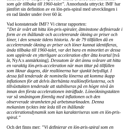
som går tillbaka till 1960-talet”.
Annorlunda uttryckt: IMF har
jämfört sin definition av en lön-pris-spiral med utvecklingen i
en rad länder under över 60 år.
Vad konstaterade IMF? Vi citerar rapporten:
”Det är svårt att hitta lön-pris-spiraler, åtminstone definierade i
form av en ihållande och accelererande ökning av priser och
löner, i den senaste tidens historia. Av de 79 tillfällen då en
accelererande ökning av priser och löner kunnat identifieras,
ända tillbaka till 1960-talet, var det bara en minoritet av dessa
som upplevde en ytterligare acceleration efter åtta kvartal
[två
år, NyA:s anmärkning]
. Dessutom är det ännu svårare att hitta
en varaktig lön-pris-acceleration när man tittar på tillfällen
som liknar dagens, där reallönerna har sjunkit betydligt. I
dessa fall tenderade de nominella lönerna att komma ikapp
inflationen för att delvis återhämta reallöneförlusterna, och
tillväxttakten tenderade att stabiliseras på en högre nivå än
innan den första accelerationen inträffade. Löneökningstakten
var så småningom förenlig med inflationen och den
observerade stramheten på arbetsmarknaden. Denna
mekanism tycktes inte leda till en ihållande
accelerationsdynamik som kan karakteriseras som en lön-pris-
spiral.”
Och det finns mer:
”Vi definierar en lön-pris-spiral som en