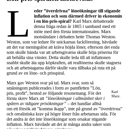
L
eder ”överdrivna” löneökningar till stigande
inflation och som därmed driver in ekonomin
i en lön-pris-spiral?
Karl Marx debatterade
denna fråga redan år 1865 i samband med ett
möte med den första internationalen. Marx
motståndare i debatten hette Thomas Weston.
Weston, som var ledare för snickarnas fackförening, hävdade
att det var meningslöst att kräva höjda löner, eftersom det enda
som skulle hända var att arbetsgivarna skulle höja priserna för
att behålla sina vinster. Detta skulle leda till att inflationen
snabbt skulle äta upp köpkraften, att reallönerna skulle stagnera
och att arbetstagarna därför skulle vara tillbaka på ruta ett på
grund av en löne- och prisspiral.
Marx gav Weston svar på tal. Marx svar, som så
småningom publicerades i form av pamfletten ”Lön,
Karl
pris, profit”, bestod av följande resonemang. För det
Marx.
första skrev Marx att
”löneökningar i allmänhet sker i
spåren av tidigare prisökningar”
– det handlar alltså
om ett försök att ”komma ikapp”, inte på grund av ”överdrivna”
och orealistiska krav på högre löner från arbetarnas sida. För
det andra är det inte löneökningar som orsakar stigande
inflation. Marx hävdade att det är många andra saker som