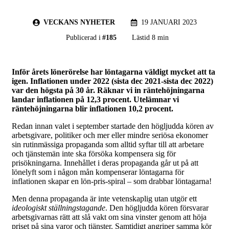
VECKANS NYHETER
19 JANUARI 2023
Publicerad i
#
185
Lästid 8 min
Inför årets lönerörelse har löntagarna väldigt mycket att ta
igen. Inflationen under 2022 (sista dec 2021-sista dec 2022)
var den högsta på 30 år. Räknar vi in räntehöjningarna
landar inflationen på 12,3 procent. Utelämnar vi
räntehöjningarna blir inflationen 10,2 procent.
Redan innan valet i september startade den högljudda kören av
arbetsgivare, politiker och mer eller mindre seriösa ekonomer
sin rutinmässiga propaganda som alltid syftar till att arbetare
och tjänstemän inte ska försöka kompensera sig för
prisökningarna. Innehållet i deras propaganda går ut på att
lönelyft som i någon mån kompenserar löntagarna för
inflationen skapar en lön-pris-spiral – som drabbar löntagarna!
Men denna propaganda är inte vetenskaplig utan utgör ett
ideologiskt ställningstagande
. Den högljudda kören försvarar
arbetsgivarnas rätt att slå vakt om sina vinster genom att höja
priset på sina varor och tjänster. Samtidigt angriper samma kör