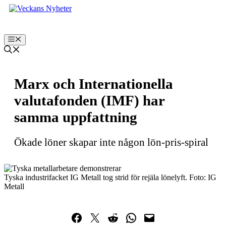
Hoppa
till
innehåll
Meny
Marx och Internationella
valutafonden (IMF) har
samma uppfattning
Ökade löner skapar inte någon lön-pris-spiral
Tyska industrifacket IG Metall tog strid för rejäla lönelyft. Foto: IG
Metall
Dela på Facebook
Dela på Twitter
Dela på Reddit
Dela i WhatsApp
Maila en länk