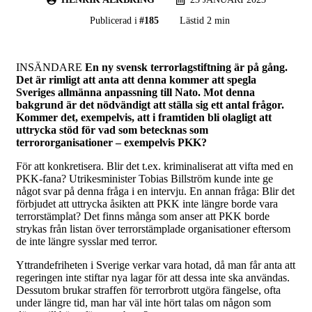
Publicerad i
#
185
Lästid 2 min
INSÄNDARE
En ny svensk terrorlagstiftning är på gång.
Det är rimligt att anta att denna kommer att spegla
Sveriges allmänna anpassning till Nato. Mot denna
bakgrund är det nödvändigt att ställa sig ett antal frågor.
Kommer det, exempelvis, att i framtiden bli olagligt att
uttrycka stöd för vad som betecknas som
terrororganisationer – exempelvis PKK?
För att konkretisera. Blir det t.ex. kriminaliserat att vifta med en
PKK-fana? Utrikesminister Tobias Billström kunde inte ge
något svar på denna fråga i en intervju. En annan fråga: Blir det
förbjudet att uttrycka åsikten att PKK inte längre borde vara
terrorstämplat? Det finns många som anser att PKK borde
strykas från listan över terrorstämplade organisationer eftersom
de inte längre sysslar med terror.
Yttrandefriheten i Sverige verkar vara hotad, då man får anta att
regeringen inte stiftar nya lagar för att dessa inte ska användas.
Dessutom brukar straffen för terrorbrott utgöra fängelse, ofta
under längre tid, man har väl inte hört talas om någon som