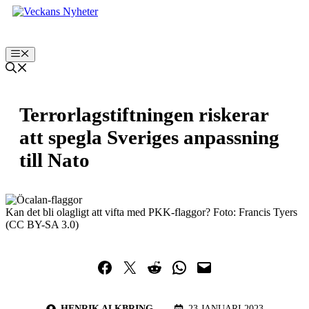
Hoppa
till
innehåll
Meny
Terrorlagstiftningen riskerar
att spegla Sveriges anpassning
till Nato
Kan det bli olagligt att vifta med PKK-flaggor? Foto: Francis Tyers
(CC BY-SA 3.0)
Dela på Facebook
Dela på Twitter
Dela på Reddit
Dela i WhatsApp
Maila en länk
HENRIK ALKBRING
23 JANUARI 2023