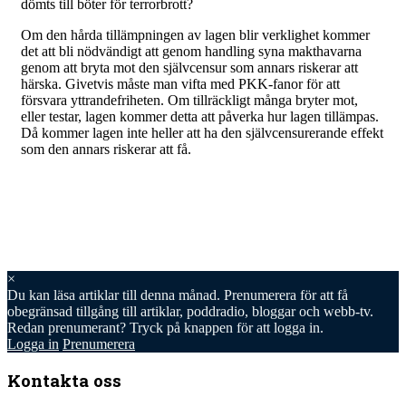
dömts till böter för terrorbrott?
Om den hårda tillämpningen av lagen blir verklighet kommer
det att bli nödvändigt att genom handling syna makthavarna
genom att bryta mot den självcensur som annars riskerar att
härska. Givetvis måste man vifta med PKK-fanor för att
försvara yttrandefriheten. Om tillräckligt många bryter mot,
eller testar, lagen kommer detta att påverka hur lagen tillämpas.
Då kommer lagen inte heller att ha den självcensurerande effekt
som den annars riskerar att få.
×
Du kan läsa
artiklar till denna månad. Prenumerera för att få
obegränsad tillgång till artiklar, poddradio, bloggar och webb-tv.
Redan prenumerant? Tryck på knappen för att logga in.
Logga in
Prenumerera
Kontakta oss