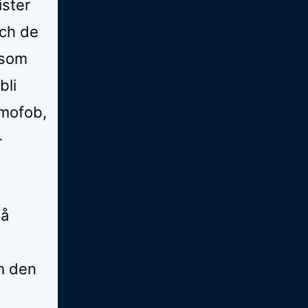
ister
ch de
 som
bli
amofob,
-
tå
om den