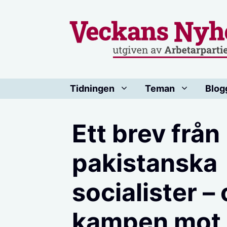
Hoppa
till
innehåll
Tidningen
Teman
Blog
Ett brev från
pakistanska
socialister –
kampen mot