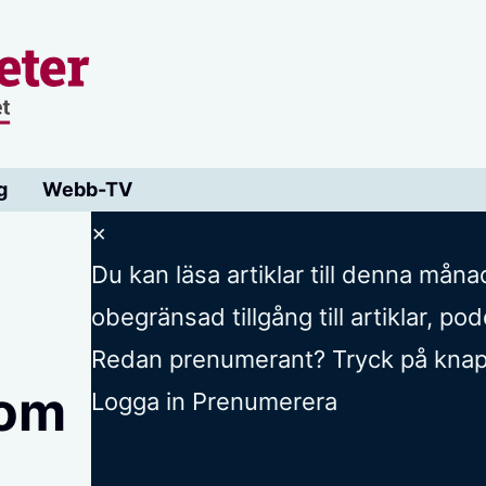
g
Webb-TV
×
Du kan läsa
artiklar till denna måna
obegränsad tillgång till artiklar, p
Redan prenumerant? Tryck på knappe
 om
Logga in
Prenumerera