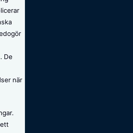
licerar
nska
 redogör
. De
lser när
ngar.
ett