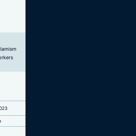
islamism
orkers
App
2023
n