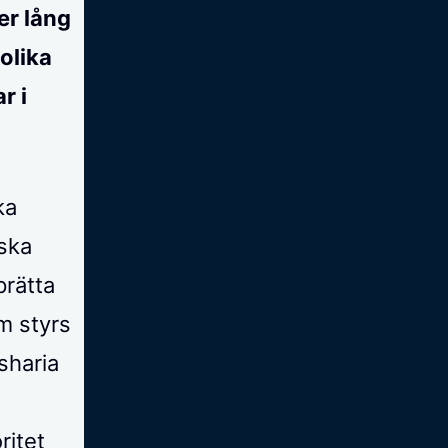
er lång
olika
r i
ka
ska
prätta
m styrs
sharia
ritet