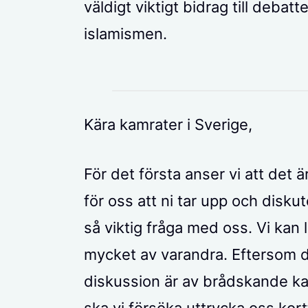
väldigt viktigt bidrag till debat
islamismen.
Kära kamrater i Sverige,
För det första anser vi att det ä
för oss att ni tar upp och disku
så viktig fråga med oss. Vi kan 
mycket av varandra. Eftersom 
diskussion är av brådskande ka
ska vi försöka uttrycka oss kortf