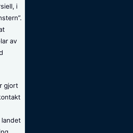
ell, i
nstern”.
at
lar av
nd
r gjort
kontakt
 landet
ing