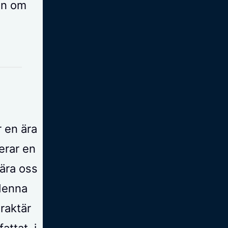
ten om
r en ära
terar en
lära oss
denna
raktär
attat, i