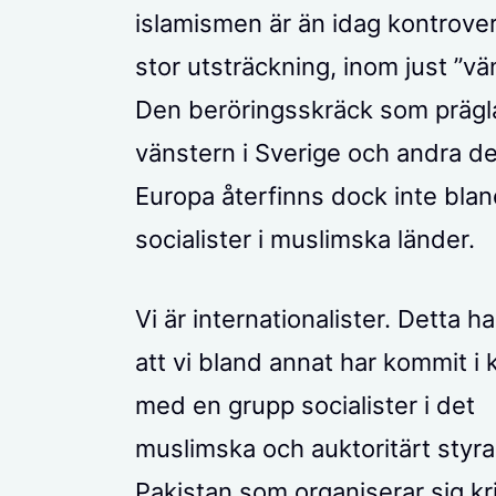
islamismen är än idag kontroversi
stor utsträckning, inom just ”vä
Den beröringsskräck som prägl
vänstern i Sverige och andra de
Europa återfinns dock inte bla
socialister i muslimska länder.
Vi är internationalister. Detta ha
att vi bland annat har kommit i 
med en grupp socialister i det
muslimska och auktoritärt styra
Pakistan som organiserar sig kr