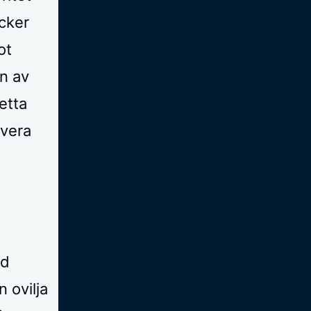
cker
ot
en av
etta
lvera
nd
 ovilja