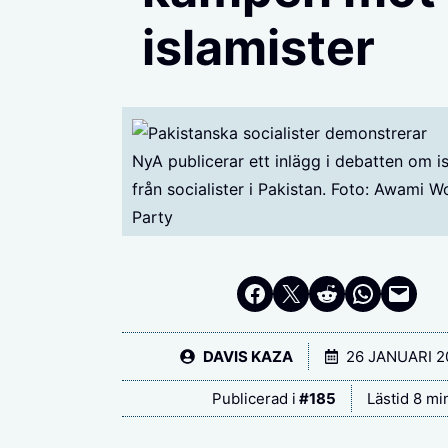
islamister
NyA publicerar ett inlägg i debatten om 
från socialister i Pakistan. Foto: Awami W
Party
Dela på Facebook
Dela på Twitter
Dela på Reddit
Dela i Whats
Maila en länk
DAVIS KAZA
26 JANUARI 
Publicerad i
#
185
Lästid 8 mi