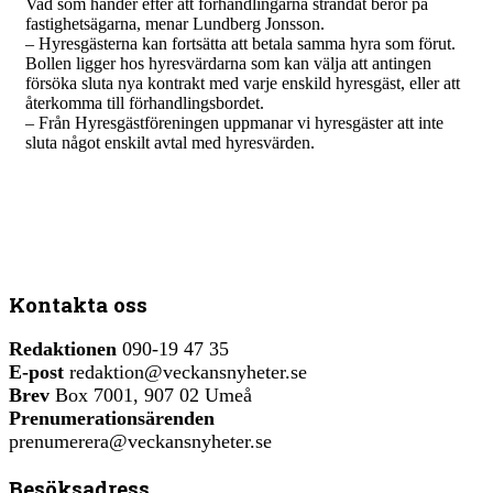
Vad som händer efter att förhandlingarna strandat beror på
fastighetsägarna, menar Lundberg Jonsson.
– Hyresgästerna kan fortsätta att betala samma hyra som förut.
Bollen ligger hos hyresvärdarna som kan välja att antingen
försöka sluta nya kontrakt med varje enskild hyresgäst, eller att
återkomma till förhandlingsbordet.
– Från Hyresgästföreningen uppmanar vi hyresgäster att inte
sluta något enskilt avtal med hyresvärden.
Kontakta oss
Redaktionen
090-19 47 35
E-post
redaktion@veckansnyheter.se
Brev
Box 7001, 907 02 Umeå
Prenumerationsärenden
prenumerera@veckansnyheter.se
Besöksadress