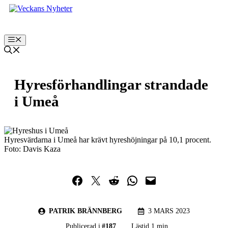
Hoppa
till
innehåll
Meny
Hyresförhandlingar strandade
i Umeå
Hyresvärdarna i Umeå har krävt hyreshöjningar på 10,1 procent.
Foto: Davis Kaza
Dela på Facebook
Dela på Twitter
Dela på Reddit
Dela i WhatsApp
Maila en länk
PATRIK BRÄNNBERG
3 MARS 2023
Publicerad i
#
187
Lästid 1 min