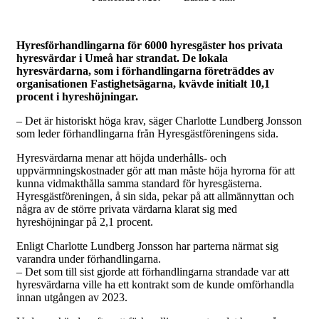
Hyresförhandlingarna för 6000 hyresgäster hos privata
hyresvärdar i Umeå har strandat. De lokala
hyresvärdarna, som i förhandlingarna företräddes av
organisationen Fastighetsägarna, kvävde initialt 10,1
procent i hyreshöjningar.
– Det är historiskt höga krav, säger Charlotte Lundberg Jonsson
som leder förhandlingarna från Hyresgästföreningens sida.
Hyresvärdarna menar att höjda underhålls- och
uppvärmningskostnader gör att man måste höja hyrorna för att
kunna vidmakthålla samma standard för hyresgästerna.
Hyresgästföreningen, å sin sida, pekar på att allmännyttan och
några av de större privata värdarna klarat sig med
hyreshöjningar på 2,1 procent.
Enligt Charlotte Lundberg Jonsson har parterna närmat sig
varandra under förhandlingarna.
– Det som till sist gjorde att förhandlingarna strandade var att
hyresvärdarna ville ha ett kontrakt som de kunde omförhandla
innan utgången av 2023.