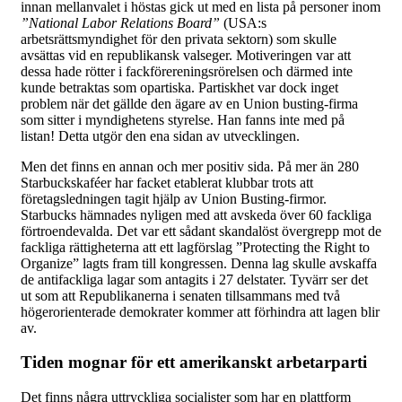
innan mellanvalet i höstas gick ut med en lista på personer inom
”National Labor Relations Board”
(USA:s
arbetsrättsmyndighet för den privata sektorn) som skulle
avsättas vid en republikansk valseger. Motiveringen var att
dessa hade rötter i fackförereningsrörelsen och därmed inte
kunde betraktas som opartiska. Partiskhet var dock inget
problem när det gällde den ägare av en Union busting-firma
som sitter i myndighetens styrelse. Han fanns inte med på
listan! Detta utgör den ena sidan av utvecklingen.
Men det finns en annan och mer positiv sida. På mer än 280
Starbuckskaféer har facket etablerat klubbar trots att
företagsledningen tagit hjälp av Union Busting-firmor.
Starbucks hämnades nyligen med att avskeda över 60 fackliga
förtroendevalda. Det var ett sådant skandalöst övergrepp mot de
fackliga rättigheterna att ett lagförslag ”Protecting the Right to
Organize” lagts fram till kongressen. Denna lag skulle avskaffa
de antifackliga lagar som antagits i 27 delstater. Tyvärr ser det
ut som att Republikanerna i senaten tillsammans med två
högerorienterade demokrater kommer att förhindra att lagen blir
av.
Tiden mognar för ett amerikanskt arbetarparti
Det finns några uttryckliga socialister som har en plattform