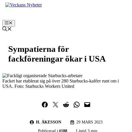
Hoppa
till
innehåll
Meny
Sympatierna för
fackföreningar ökar i USA
Facket har etablerat sig på över 280 Starbucks-kaféer runt om i
USA. Foto: Starbucks Workers United
Dela på Facebook
Dela på Twitter
Dela på Reddit
Dela i WhatsApp
Maila en länk
H. ÅKESSON
29 MARS 2023
Publicerad i
#
188
Lästid 3 min