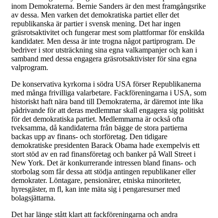
inom Demokraterna. Bernie Sanders är den mest framgångsrike
av dessa. Men varken det demokratiska partiet eller det
republikanska är partier i svensk mening. Det har ingen
gräsrotsaktivitet och fungerar mest som plattformar för enskilda
kandidater. Men dessa är inte trogna något partiprogram. De
bedriver i stor utsträckning sina egna valkampanjer och kan i
samband med dessa engagera gräsrotsaktivister för sina egna
valprogram.
De konservativa kyrkorna i södra USA förser Republikanerna
med många frivilliga valarbetare. Fackföreningarna i USA, som
historiskt haft nära band till Demokraterna, är däremot inte lika
pådrivande för att deras medlemmar skall engagera sig politiskt
för det demokratiska partiet. Medlemmarna är också ofta
tveksamma, då kandidaterna från bägge de stora partierna
backas upp av finans- och storföretag. Den tidigare
demokratiske presidenten Barack Obama hade exempelvis ett
stort stöd av en rad finansföretag och banker på Wall Street i
New York. Det är konkurrerande intressen bland finans- och
storbolag som får dessa att stödja antingen republikaner eller
demokrater. Löntagare, pensionärer, etniska minoriteter,
hyresgäster, m fl, kan inte mäta sig i pengaresurser med
bolagsjättarna.
Det har länge stått klart att fackföreningarna och andra