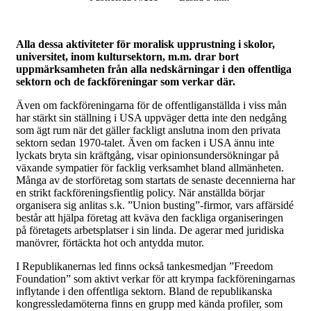
Alla dessa aktiviteter för moralisk upprustning i skolor,
universitet, inom kultursektorn, m.m. drar bort
uppmärksamheten från alla nedskärningar i den offentliga
sektorn och de fackföreningar som verkar där.
Även om fackföreningarna för de offentliganställda i viss mån
har stärkt sin ställning i USA uppväger detta inte den nedgång
som ägt rum när det gäller fackligt anslutna inom den privata
sektorn sedan 1970-talet. Även om facken i USA ännu inte
lyckats bryta sin kräftgång, visar opinionsundersökningar på
växande sympatier för facklig verksamhet bland allmänheten.
Många av de storföretag som startats de senaste decennierna har
en strikt fackföreningsfientlig policy. När anställda börjar
organisera sig anlitas s.k. ”Union busting”-firmor, vars affärsidé
består att hjälpa företag att kväva den fackliga organiseringen
på företagets arbetsplatser i sin linda. De agerar med juridiska
manövrer, förtäckta hot och antydda mutor.
I Republikanernas led finns också tankesmedjan ”Freedom
Foundation” som aktivt verkar för att krympa fackföreningarnas
inflytande i den offentliga sektorn. Bland de republikanska
kongressledamöterna finns en grupp med kända profiler, som