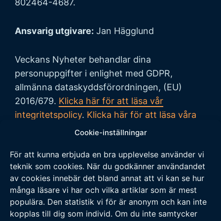
802464-4687.
Ansvarig utgivare:
Jan Hägglund
Veckans Nyheter behandlar dina
personuppgifter i enlighet med GDPR,
allmänna dataskyddsförordningen, (EU)
2016/679.
Klicka här för att läsa vår
integritetspolicy
.
Klicka här för att läsa våra
allmänna villkor vid köp
.
Cookie-inställningar
För att kunna erbjuda en bra upplevelse använder vi
Tipsa oss
teknik som cookies. När du godkänner användandet
av cookies innebär det bland annat att vi kan se hur
Vi tar tacksamt emot tips på nyheter och
många läsare vi har och vilka artiklar som är mest
populära. Den statistik vi för är anonym och kan inte
händelser som vi borde skriva om. Skicka ditt
kopplas till dig som individ. Om du inte samtycker
tips till följande adress: