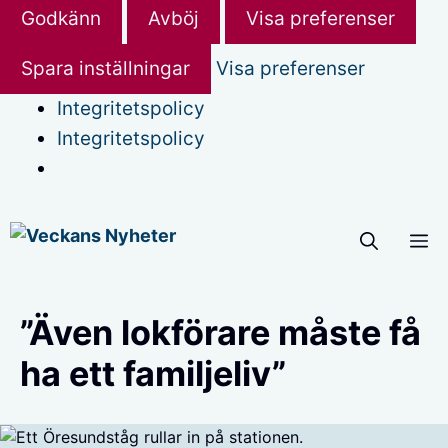
Godkänn
Avböj
Visa preferenser
Spara inställningar
Visa preferenser
Integritetspolicy
Integritetspolicy
Hoppa
M
till
innehåll
”Även lokförare måste få
ha ett familjeliv”