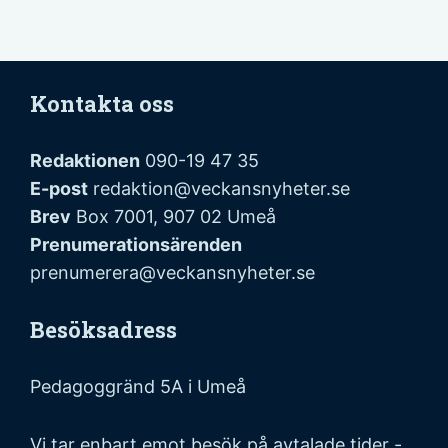
Kontakta oss
Redaktionen
090-19 47 35
E-post
redaktion@veckansnyheter.se
Brev
Box 7001, 907 02 Umeå
Prenumerationsärenden
prenumerera@veckansnyheter.se
Besöksadress
Pedagoggränd 5A i Umeå
Vi tar enbart emot besök på avtalade tider -