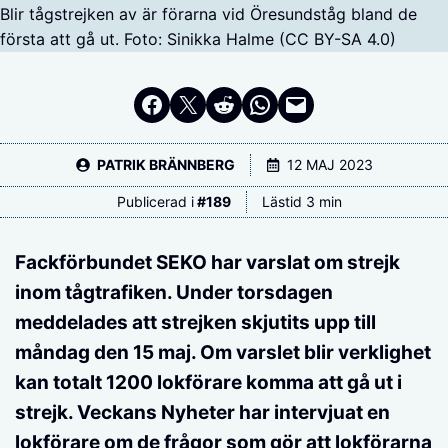
Blir tågstrejken av är förarna vid Öresundståg bland de
första att gå ut. Foto: Sinikka Halme (CC BY-SA 4.0)
Dela på Facebook
Dela på Twitter
Dela på Reddit
Dela i WhatsApp
Maila en länk
PATRIK BRÄNNBERG
12 MAJ 2023
Publicerad i
#
189
Lästid 3 min
Fackförbundet SEKO har varslat om strejk
inom tågtrafiken. Under torsdagen
meddelades att strejken skjutits upp till
måndag den 15 maj. Om varslet blir verklighet
kan totalt 1200 lokförare komma att gå ut i
strejk. Veckans Nyheter har intervjuat en
lokförare om de frågor som gör att lokförarna