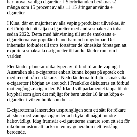
har provat vanliga cigaretter. I Storbritannien beräknas så
många som 15 procent av alla 11-15-åringar använda e-
cigaretter.
I Kina, där en majoritet av alla vaping-produkter tillverkas, är
det förbjudet att sälja e-cigaretter med andra smaker än tobak
sedan 2022. Detta med hänvisning till att de smaksatta e-
cigaretterna var populära bland barn och ungdomar. Det
inhemska förbudet till trots fortsätter de kinesiska företagen att
exportera smaksatta e-cigaretter till andra länder runt om i
världen.
Fler länder planerar olika typer av förbud rörande vaping. I
Australien ska e-cigaretter enbart kunna köpas på apotek och
med recept från en läkare. I Nederländerna förbjöds smaksatta
e-cigaretter i början av året och i Frankrike diskuteras ett förbud
mot engångs-e-cigaretter. På Irland vill parlamentet täppa till det
kryphål som gjort det möjligt för barn under 18 år att köpa e-
cigaretter i vilken butik som helst.
E-cigaretterna lanserades ursprungligen som ett sätt för rökare
att sluta med vanliga cigaretter och byta till något mindre
hälsovådligt. Idag framstår e-cigaretterna snarare som ett sätt för
nikotinindustrin att locka in en ny generation i ett livslångt
beroende.