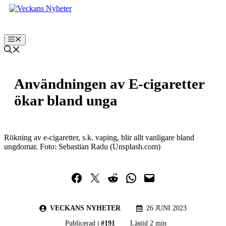
Hoppa
till
innehåll
Meny
Användningen av E-cigaretter
ökar bland unga
Rökning av e-cigaretter, s.k. vaping, blir allt vanligare bland
ungdomar. Foto: Sebastian Radu (Unsplash.com)
Dela på Facebook
Dela på Twitter
Dela på Reddit
Dela i WhatsApp
Maila en länk
VECKANS NYHETER
26 JUNI 2023
Publicerad i
#
191
Lästid 2 min