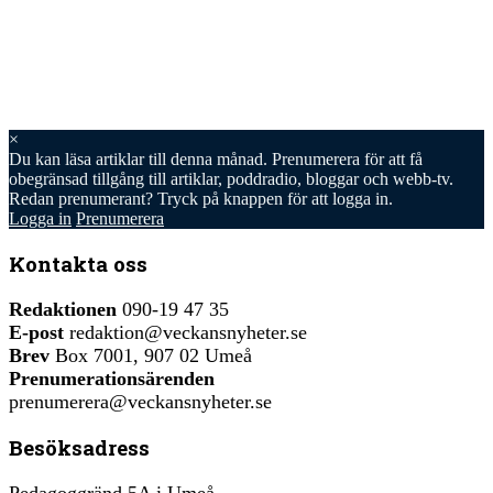
×
Du kan läsa
artiklar till denna månad. Prenumerera för att få
obegränsad tillgång till artiklar, poddradio, bloggar och webb-tv.
Redan prenumerant? Tryck på knappen för att logga in.
Logga in
Prenumerera
Kontakta oss
Redaktionen
090-19 47 35
E-post
redaktion@veckansnyheter.se
Brev
Box 7001, 907 02 Umeå
Prenumerationsärenden
prenumerera@veckansnyheter.se
Besöksadress