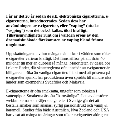
I år är det 20 år sedan de s.k. elektroniska cigaretterna, e-
cigaretterna, introducerades. Sedan dess har
användningen av e-cigaretter, eller ”vaping” (uttalas
”vejping”) som det också kallas, ökat kraftigt.
Tillsynsmyndigheter runt om i världen oroas av den
dramatiskt ökade förekomsten av vaping bland främst
ungdomar.
Uppskattningarna av hur många människor i världen som röker
e-cigaretter varierar kraftigt. Det finns siffror på allt ifrån 40
miljoner till mer än dubbelt så många. Majoriteten av dessa bor
i rikare länder, där skattereglerna ofta innebär att e-cigaretter är
billigare att röka än vanliga cigaretter. I takt med att priserna på
e-cigaretter sjunkit har produkterna även spridits till mindre rika
länder som exempelvis Sydafrika och Malaysia.
E-cigaretterna är ofta smaksatta, ungefär som tobaken i
vattenpipor. Smakerna är ofta ”barnvänliga”. I en av de större
webbutikerna som säljer e-cigaretter i Sverige går det att
beställa smaker som ananas, syrlig passionsfrukt och vanilj &
karamell. Studier från både Australien, Nya Zeeland och USA
har visat att många tonåringar som röker e-cigaretter aldrig ens