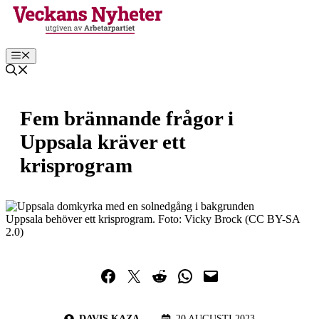
Hoppa
till
innehåll
Meny
Fem brännande frågor i
Uppsala kräver ett
krisprogram
Uppsala behöver ett krisprogram. Foto: Vicky Brock (CC BY-SA
2.0)
Dela på Facebook
Dela på Twitter
Dela på Reddit
Dela i WhatsApp
Maila en länk
DAVIS KAZA
20 AUGUSTI 2023