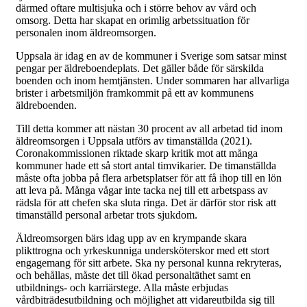
därmed oftare multisjuka och i större behov av vård och
omsorg. Detta har skapat en orimlig arbetssituation för
personalen inom äldreomsorgen.
Uppsala är idag en av de kommuner i Sverige som satsar minst
pengar per äldreboendeplats. Det gäller både för särskilda
boenden och inom hemtjänsten. Under sommaren har allvarliga
brister i arbetsmiljön framkommit på ett av kommunens
äldreboenden.
Till detta kommer att nästan 30 procent av all arbetad tid inom
äldreomsorgen i Uppsala utförs av timanställda (2021).
Coronakommissionen riktade skarp kritik mot att många
kommuner hade ett så stort antal timvikarier. De timanställda
måste ofta jobba på flera arbetsplatser för att få ihop till en lön
att leva på. Många vågar inte tacka nej till ett arbetspass av
rädsla för att chefen ska sluta ringa. Det är därför stor risk att
timanställd personal arbetar trots sjukdom.
Äldreomsorgen bärs idag upp av en krympande skara
plikttrogna och yrkeskunniga undersköterskor med ett stort
engagemang för sitt arbete. Ska ny personal kunna rekryteras,
och behållas, måste det till ökad personaltäthet samt en
utbildnings- och karriärstege. Alla måste erbjudas
vårdbiträdesutbildning och möjlighet att vidareutbilda sig till