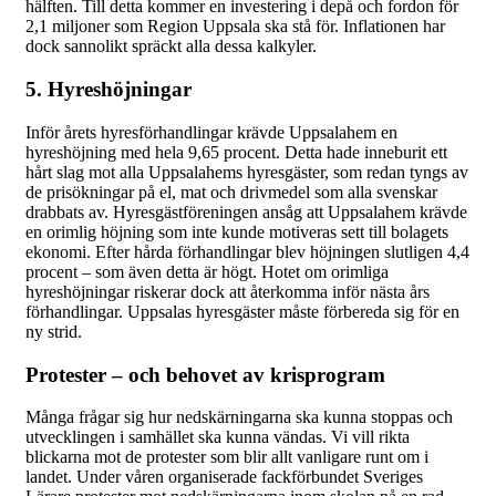
hälften. Till detta kommer en investering i depå och fordon för
2,1 miljoner som Region Uppsala ska stå för. Inflationen har
dock sannolikt spräckt alla dessa kalkyler.
5. Hyreshöjningar
Inför årets hyresförhandlingar krävde Uppsalahem en
hyreshöjning med hela 9,65 procent. Detta hade inneburit ett
hårt slag mot alla Uppsalahems hyresgäster, som redan tyngs av
de prisökningar på el, mat och drivmedel som alla svenskar
drabbats av. Hyresgästföreningen ansåg att Uppsalahem krävde
en orimlig höjning som inte kunde motiveras sett till bolagets
ekonomi. Efter hårda förhandlingar blev höjningen slutligen 4,4
procent – som även detta är högt. Hotet om orimliga
hyreshöjningar riskerar dock att återkomma inför nästa års
förhandlingar. Uppsalas hyresgäster måste förbereda sig för en
ny strid.
Protester – och behovet av krisprogram
Många frågar sig hur nedskärningarna ska kunna stoppas och
utvecklingen i samhället ska kunna vändas. Vi vill rikta
blickarna mot de protester som blir allt vanligare runt om i
landet. Under våren organiserade fackförbundet Sveriges