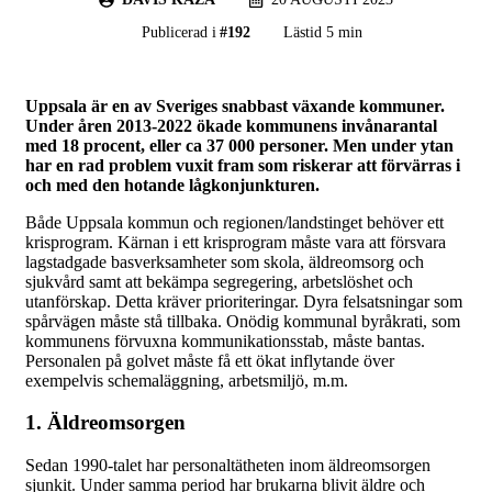
Publicerad i
#
192
Lästid 5 min
Uppsala är en av Sveriges snabbast växande kommuner.
Under åren 2013-2022 ökade kommunens invånarantal
med 18 procent, eller ca 37 000 personer. Men under ytan
har en rad problem vuxit fram som riskerar att förvärras i
och med den hotande lågkonjunkturen.
Både Uppsala kommun och regionen/landstinget behöver ett
krisprogram. Kärnan i ett krisprogram måste vara att försvara
lagstadgade basverksamheter som skola, äldreomsorg och
sjukvård samt att bekämpa segregering, arbetslöshet och
utanförskap. Detta kräver prioriteringar. Dyra felsatsningar som
spårvägen måste stå tillbaka. Onödig kommunal byråkrati, som
kommunens förvuxna kommunikationsstab, måste bantas.
Personalen på golvet måste få ett ökat inflytande över
exempelvis schemaläggning, arbetsmiljö, m.m.
1. Äldreomsorgen
Sedan 1990-talet har personaltätheten inom äldreomsorgen
sjunkit. Under samma period har brukarna blivit äldre och