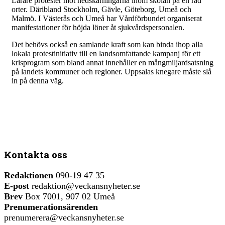
Lärare protester mot nedskärningarna inom skolan på en rad
orter. Däribland Stockholm, Gävle, Göteborg, Umeå och
Malmö. I Västerås och Umeå har Vårdförbundet organiserat
manifestationer för höjda löner åt sjukvårdspersonalen.
Det behövs också en samlande kraft som kan binda ihop alla
lokala protestinitiativ till en landsomfattande kampanj för ett
krisprogram som bland annat innehåller en mångmiljardsatsning
på landets kommuner och regioner. Uppsalas knegare måste slå
in på denna väg.
Kontakta oss
Redaktionen
090-19 47 35
E-post
redaktion@veckansnyheter.se
Brev
Box 7001, 907 02 Umeå
Prenumerationsärenden
prenumerera@veckansnyheter.se