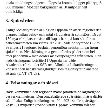
totala utbildningsbudgeten i Uppsala kommun ligger på drygt 6
000 miljoner. Mot den bakgrunden är 10 miljoner helt
otillräckligt.
3. Sjukvården
Enligt Socialstyrelsen är Region Uppsala en av de regioner där
glappet mellan behov och antal vårdplatser är som störst. Drygt
150 nya vårdplatser måste tillskapas bara på kort sikt för att
patientsäkerheten ska klaras. År 2019 hade de styrande i 17 av
Sveriges 21 regioner beslutat genomföra nedskärningar inom
sjukvården. Nedskärningarna genomfördes på det stora hela
trots pandemin – men doldes av extrapengarna från staten. Och
nedskärningarna fortsätter! I Uppsala har både
Akademikerförbundet SSR och Allmänna Läkarföreningen
kritiserat den nedskärningsbudget som regionstyret planerade
att anta (UNT 3/1-23).
4. Felsatsningar och slöseri
Både kommunen och regionen måste prioritera de lagstadgade
basverksamheterna. Den omdebatterade spårvägen måste därför
stå tillbaka. Enligt beräkningarna från 2021 skulle spårvägen
kosta 6,1 miljarder kronor, varav Uppsala kommun står för