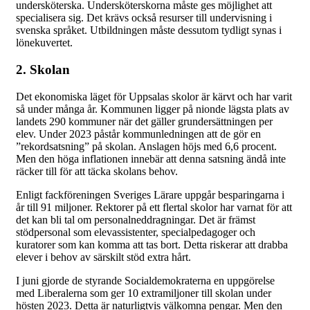
undersköterska. Undersköterskorna måste ges möjlighet att
specialisera sig. Det krävs också resurser till undervisning i
svenska språket. Utbildningen måste dessutom tydligt synas i
lönekuvertet.
2. Skolan
Det ekonomiska läget för Uppsalas skolor är kärvt och har varit
så under många år. Kommunen ligger på nionde lägsta plats av
landets 290 kommuner när det gäller grundersättningen per
elev. Under 2023 påstår kommunledningen att de gör en
”rekordsatsning” på skolan. Anslagen höjs med 6,6 procent.
Men den höga inflationen innebär att denna satsning ändå inte
räcker till för att täcka skolans behov.
Enligt fackföreningen Sveriges Lärare uppgår besparingarna i
år till 91 miljoner. Rektorer på ett flertal skolor har varnat för att
det kan bli tal om personalneddragningar. Det är främst
stödpersonal som elevassistenter, specialpedagoger och
kuratorer som kan komma att tas bort. Detta riskerar att drabba
elever i behov av särskilt stöd extra hårt.
I juni gjorde de styrande Socialdemokraterna en uppgörelse
med Liberalerna som ger 10 extramiljoner till skolan under
hösten 2023. Detta är naturligtvis välkomna pengar. Men den