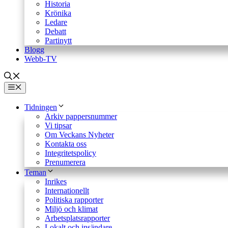
Historia
Krönika
Ledare
Debatt
Partinytt
Blogg
Webb-TV
Meny
Tidningen
Arkiv pappersnummer
Vi tipsar
Om Veckans Nyheter
Kontakta oss
Integritetspolicy
Prenumerera
Teman
Inrikes
Internationellt
Politiska rapporter
Miljö och klimat
Arbetsplatsrapporter
Lokalt och insändare