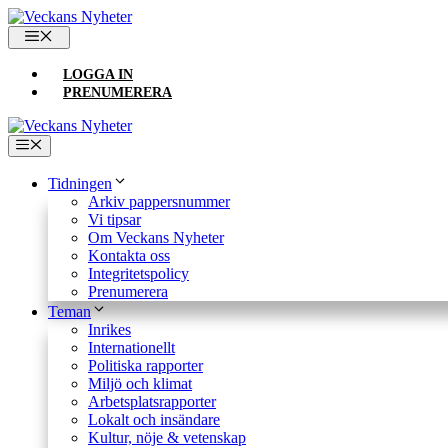
Hoppa
till
MENY
innehåll
LOGGA IN
PRENUMERERA
Meny
Tidningen
Arkiv pappersnummer
Vi tipsar
Om Veckans Nyheter
Kontakta oss
Integritetspolicy
Prenumerera
Teman
Inrikes
Internationellt
Politiska rapporter
Miljö och klimat
Arbetsplatsrapporter
Lokalt och insändare
Kultur, nöje & vetenskap