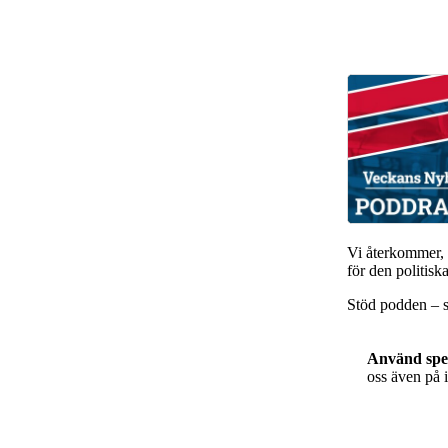
Vi återkommer, 
för den politis
Stöd podden – s
Använd spel
oss även på 