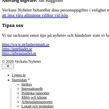
Ansvarig utgivare:
Jan Hägglund
Veckans Nyheter behandlar dina personuppgifter i enlighe
att läsa våra allmänna villkor vid köp
.
Tipsa oss
Vi tar tacksamt emot tips på nyheter och händelser som vi bo
https://www.stefanbergmark.se
https://umebladet.se
https://arbetarpartiet.se
© 2026 Veckans Nyheter
Stäng
Logga in
Startsidan
Inrikes
Internationellt
Politiska rapporter
Miljö och klimat
Arbetsplatsrapporter
Lokalt och insändare