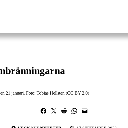
anbränningarna
 21 januari. Foto: Tobias Hellsten (CC BY 2.0)
Dela på Facebook
Dela på Twitter
Dela på Reddit
Dela i WhatsApp
Maila en länk
VECKANS NYHETER
17 SEPTEMBER 2023