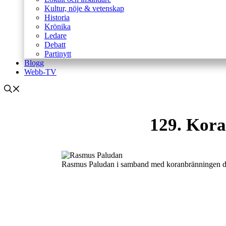
Kultur, nöje & vetenskap
Historia
Krönika
Ledare
Debatt
Partinytt
Blogg
Webb-TV
129. Kor
Rasmus Paludan i samband med koranbränningen den