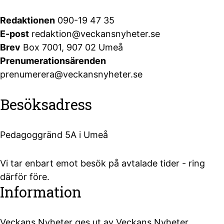
Redaktionen
090-19 47 35
E-post
redaktion@veckansnyheter.se
Brev
Box 7001, 907 02 Umeå
Prenumerationsärenden
prenumerera@veckansnyheter.se
Besöksadress
Pedagoggränd 5A i Umeå
Vi tar enbart emot besök på avtalade tider - ring
därför före.
Information
Veckans Nyheter ges ut av Veckans Nyheter