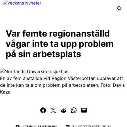
Hoppa
Meny
till
innehåll
Var femte regionanställd
vågar inte ta upp problem
på sin arbetsplats
En av fem anställda vid Region Västerbotten upplever att
de inte kan tala om problem på arbetsplatsen. Foto: Davis
Kaza
Dela på Facebook
Dela på Twitter
Dela på Reddit
Dela i WhatsApp
Maila en länk
HENRIK ALKBRING
23 SEPTEMBER 2023