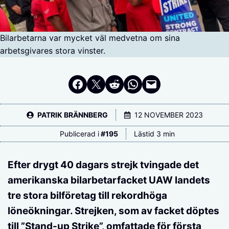
Bilarbetarna var mycket väl medvetna om sina
arbetsgivares stora vinster.
Dela på Facebook
Dela på Twitter
Dela på Reddit
Dela i WhatsApp
Maila en länk
PATRIK BRÄNNBERG
12 NOVEMBER 2023
Publicerad i
#
195
Lästid 3 min
Efter drygt 40 dagars strejk tvingade det
amerikanska bilarbetarfacket UAW landets
tre stora bilföretag till rekordhöga
löneökningar. Strejken, som av facket döptes
till ”Stand-up Strike”, omfattade för första