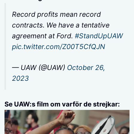
Record profits mean record
contracts. We have a tentative
agreement at Ford.
#StandUpUAW
pic.twitter.com/Z00T5CfQJN
— UAW (@UAW)
October 26,
2023
Se UAW:s film om varför de strejkar: