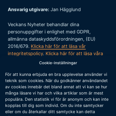
Ansvarig utgivare:
Jan Hägglund
Veckans Nyheter behandlar dina
personuppgifter i enlighet med GDPR,
allmänna dataskyddsförordningen, (EU)
2016/679.
Klicka här för att läsa vår
integritetspolicy
.
Klicka här för att läsa våra
allmänna villkor vid köp
.
Cookie-inställningar
För att kunna erbjuda en bra upplevelse använder vi
Tipsa oss
teknik som cookies. När du godkänner användandet
av cookies innebär det bland annat att vi kan se hur
Vi tar tacksamt emot tips på nyheter och
många läsare vi har och vilka artiklar som är mest
populära. Den statistik vi för är anonym och kan inte
händelser som vi borde skriva om. Skicka ditt
kopplas till dig som individ. Om du inte samtycker
tips till följande adress:
eller om du återkallar ditt samtycke kan detta
tipsa@veckansnyheter.se