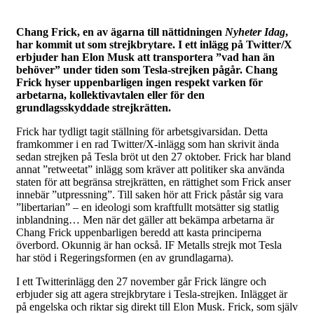
Chang Frick, en av ägarna till nättidningen
Nyheter Idag
,
har kommit ut som strejkbrytare. I ett inlägg på Twitter/X
erbjuder han Elon Musk att transportera ”vad han än
behöver” under tiden som Tesla-strejken pågår. Chang
Frick hyser uppenbarligen ingen respekt varken för
arbetarna, kollektivavtalen eller för den
grundlagsskyddade strejkrätten.
Frick har tydligt tagit ställning för arbetsgivarsidan. Detta
framkommer i en rad Twitter/X-inlägg som han skrivit ända
sedan strejken på Tesla bröt ut den 27 oktober. Frick har bland
annat ”retweetat” inlägg som kräver att politiker ska använda
staten för att begränsa strejkrätten, en rättighet som Frick anser
innebär ”utpressning”. Till saken hör att Frick påstår sig vara
”libertarian” – en ideologi som kraftfullt motsätter sig statlig
inblandning… Men när det gäller att bekämpa arbetarna är
Chang Frick uppenbarligen beredd att kasta principerna
överbord. Okunnig är han också. IF Metalls strejk mot Tesla
har stöd i Regeringsformen (en av grundlagarna).
I ett Twitterinlägg den 27 november går Frick längre och
erbjuder sig att agera strejkbrytare i Tesla-strejken. Inlägget är
på engelska och riktar sig direkt till Elon Musk. Frick, som själv