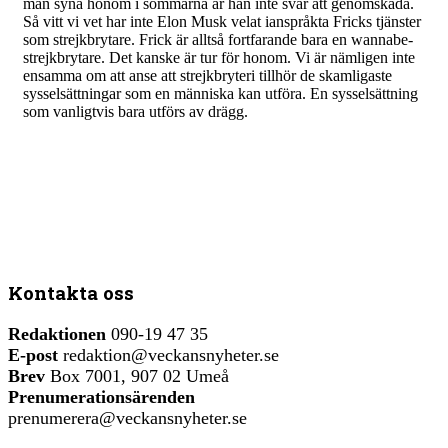
man syna honom i sömmarna är han inte svår att genomskåda.
Så vitt vi vet har inte Elon Musk velat ianspråkta Fricks tjänster
som strejkbrytare. Frick är alltså fortfarande bara en wannabe-
strejkbrytare. Det kanske är tur för honom. Vi är nämligen inte
ensamma om att anse att strejkbryteri tillhör de skamligaste
sysselsättningar som en människa kan utföra. En sysselsättning
som vanligtvis bara utförs av drägg.
Kontakta oss
Redaktionen
090-19 47 35
E-post
redaktion@veckansnyheter.se
Brev
Box 7001, 907 02 Umeå
Prenumerationsärenden
prenumerera@veckansnyheter.se