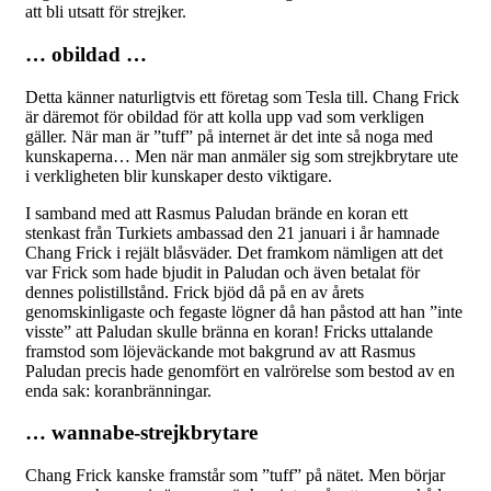
att bli utsatt för strejker.
… obildad …
Detta känner naturligtvis ett företag som Tesla till. Chang Frick
är däremot för obildad för att kolla upp vad som verkligen
gäller. När man är ”tuff” på internet är det inte så noga med
kunskaperna… Men när man anmäler sig som strejkbrytare ute
i verkligheten blir kunskaper desto viktigare.
I samband med att Rasmus Paludan brände en koran ett
stenkast från Turkiets ambassad den 21 januari i år hamnade
Chang Frick i rejält blåsväder. Det framkom nämligen att det
var Frick som hade bjudit in Paludan och även betalat för
dennes polistillstånd. Frick bjöd då på en av årets
genomskinligaste och fegaste lögner då han påstod att han ”inte
visste” att Paludan skulle bränna en koran! Fricks uttalande
framstod som löjeväckande mot bakgrund av att Rasmus
Paludan precis hade genomfört en valrörelse som bestod av en
enda sak: koranbränningar.
… wannabe-strejkbrytare
Chang Frick kanske framstår som ”tuff” på nätet. Men börjar