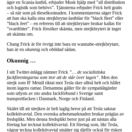
äger en Scania-lastbil, erbjuder Musk hjälp med ”all distribution
och logistik som behövs”. Tjänsterna erbjuder Frick helt gratis
– så när som på dieselkostnaden. I kommentarerna säger Frick
att han ska kalla sina strejkbrytar-lastbilar för ”black fleet” eller
”black feet” – en referens till att strejkbrytare brukar kallas för
”svartfötter”. Frick försöker skämta, men strejkbryteri är inget
att skämta om.
Chang Frick är för övrigt inte bara en wannabe-strejkbrytare,
han är en
okunnig
och
obildad
sådan.
Okunnig …
I sitt Twitter-inlägg nämner Frick
”… de socialistiska
fackföreningarna som tror att de står över lagen”
. Men den
strejk som IF Metall riktat mot Tesla sker alltså helt och hållet
inom lagens ramar. Detsamma gäller för de sympatiåtgärder
som utlysts av nio andra fackförbund i Sverige samt
transportfacken i Danmark, Norge och Finland.
Skälet till att strejken är helt laglig beror på att Tesla saknar
kollektivavtal. Den svenska arbetsmarknaden brukar präglas av
fredsplikt. Men denna fredsplikt beror just på att nästan alla
företag har tecknat kollektivavtal. Ett företag som, likt Tesla,
vägrar teckna kollektivavtal utsätter sig därför också för risken