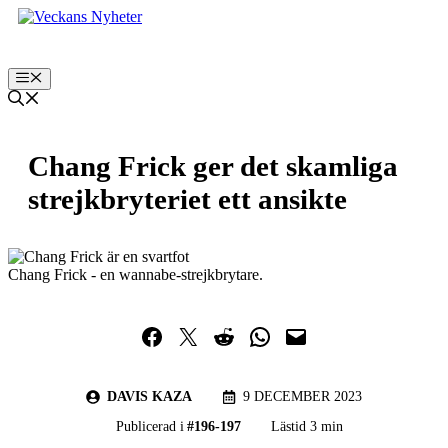
Hoppa
till
innehåll
Meny
Chang Frick ger det skamliga
strejkbryteriet ett ansikte
Chang Frick - en wannabe-strejkbrytare.
Dela på Facebook
Dela på Twitter
Dela på Reddit
Dela i WhatsApp
Maila en länk
DAVIS KAZA
9 DECEMBER 2023
Publicerad i
#
196-197
Lästid 3 min