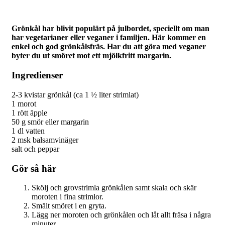
Grönkål har blivit populärt på julbordet, speciellt om man
har vegetarianer eller veganer i familjen. Här kommer en
enkel och god grönkålsfräs. Har du att göra med veganer
byter du ut smöret mot ett mjölkfritt margarin.
Ingredienser
2-3 kvistar grönkål (ca 1 ½ liter strimlat)
1 morot
1 rött äpple
50 g smör eller margarin
1 dl vatten
2 msk balsamvinäger
salt och peppar
Gör så här
Skölj och grovstrimla grönkålen samt skala och skär
moroten i fina strimlor.
Smält smöret i en gryta.
Lägg ner moroten och grönkålen och låt allt fräsa i några
minuter.