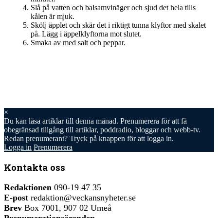
Slå på vatten och balsamvinäger och sjud det hela tills
kålen är mjuk.
Skölj äpplet och skär det i riktigt tunna klyftor med skalet
på. Lägg i äppelklyftorna mot slutet.
Smaka av med salt och peppar.
×
Du kan läsa
artiklar till denna månad. Prenumerera för att få
obegränsad tillgång till artiklar, poddradio, bloggar och webb-tv.
Redan prenumerant? Tryck på knappen för att logga in.
Logga in
Prenumerera
Kontakta oss
Redaktionen
090-19 47 35
E-post
redaktion@veckansnyheter.se
Brev
Box 7001, 907 02 Umeå
Prenumerationsärenden