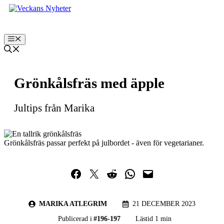
Hoppa
till
innehåll
Meny
Grönkålsfräs med äpple
Jultips från Marika
Grönkålsfräs passar perfekt på julbordet - även för vegetarianer.
Dela på Facebook
Dela på Twitter
Dela på Reddit
Dela i WhatsApp
Maila en länk
MARIKA ATLEGRIM
21 DECEMBER 2023
Publicerad i
#
196-197
Lästid 1 min