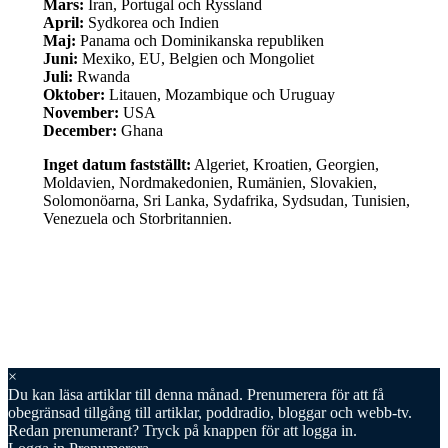
Mars:
Iran, Portugal och Ryssland
April:
Sydkorea och Indien
Maj:
Panama och Dominikanska republiken
Juni:
Mexiko, EU, Belgien och Mongoliet
Juli:
Rwanda
Oktober:
Litauen, Mozambique och Uruguay
November:
USA
December:
Ghana
Inget datum fastställt:
Algeriet, Kroatien, Georgien,
Moldavien, Nordmakedonien, Rumänien, Slovakien,
Solomonöarna, Sri Lanka, Sydafrika, Sydsudan, Tunisien,
Venezuela och Storbritannien.
×
Du kan läsa
artiklar till denna månad. Prenumerera för att få
obegränsad tillgång till artiklar, poddradio, bloggar och webb-tv.
Redan prenumerant? Tryck på knappen för att logga in.