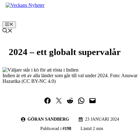
Hoppa
till
innehåll
Meny
2024 – ett globalt supervalår
Indien är ett av alla länder som går till val under 2024. Foto: Anuwar
Hazarika (CC BY-NC 4.0)
Dela på Facebook
Dela på Twitter
Dela på Reddit
Dela i WhatsApp
Maila en länk
GÖRAN SANDBERG
23 JANUARI 2024
Publicerad i
#
198
Lästid 2 min