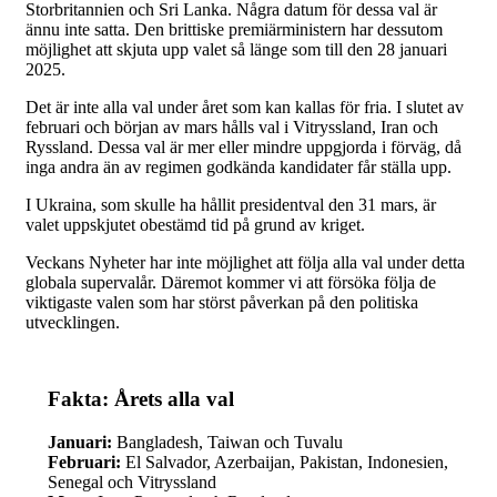
Storbritannien och Sri Lanka. Några datum för dessa val är
ännu inte satta. Den brittiske premiärministern har dessutom
möjlighet att skjuta upp valet så länge som till den 28 januari
2025.
Det är inte alla val under året som kan kallas för fria. I slutet av
februari och början av mars hålls val i Vitryssland, Iran och
Ryssland. Dessa val är mer eller mindre uppgjorda i förväg, då
inga andra än av regimen godkända kandidater får ställa upp.
I Ukraina, som skulle ha hållit presidentval den 31 mars, är
valet uppskjutet obestämd tid på grund av kriget.
Veckans Nyheter har inte möjlighet att följa alla val under detta
globala supervalår. Däremot kommer vi att försöka följa de
viktigaste valen som har störst påverkan på den politiska
utvecklingen.
Fakta: Årets alla val
Januari:
Bangladesh, Taiwan och Tuvalu
Februari:
El Salvador, Azerbaijan, Pakistan, Indonesien,
Senegal och Vitryssland