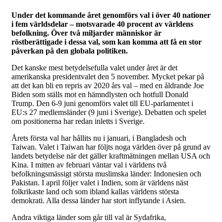
Under det kommande året genomförs val i över 40 nationer
i fem världsdelar – motsvarade 40 procent av världens
befolkning. Över två miljarder människor är
röstberättigade i dessa val, som kan komma att få en stor
påverkan på den globala politiken.
Det kanske mest betydelsefulla valet under året är det
amerikanska presidentvalet den 5 november. Mycket pekar på
att det kan bli en repris av 2020 års val – med en åldrande Joe
Biden som ställs mot en hämndlysten och hotfull Donald
Trump. Den 6-9 juni genomförs valet till EU-parlamentet i
EU:s 27 medlemsländer (9 juni i Sverige). Debatten och spelet
om positionerna har redan inletts i Sverige.
Årets första val har hållits nu i januari, i Bangladesh och
Taiwan. Valet i Taiwan har följts noga världen över på grund av
landets betydelse när det gäller kraftmätningen mellan USA och
Kina. I mitten av februari väntar val i världens två
befolkningsmässigt största muslimska länder: Indonesien och
Pakistan. I april följer valet i Indien, som är världens näst
folkrikaste land och som ibland kallas världens största
demokrati. Alla dessa länder har stort inflytande i Asien.
Andra viktiga länder som går till val är Sydafrika,