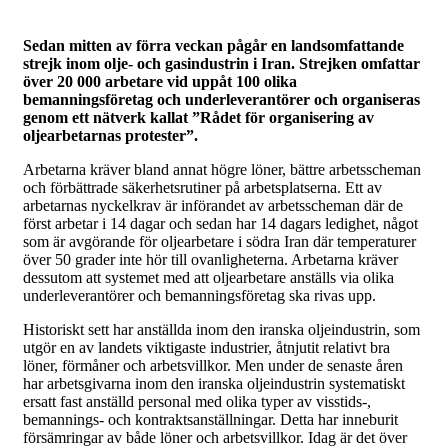
Sedan mitten av förra veckan pågår en landsomfattande
strejk inom olje- och gasindustrin i Iran. Strejken omfattar
över 20 000 arbetare vid uppåt 100 olika
bemanningsföretag och underleverantörer och organiseras
genom ett nätverk kallat ”Rådet för organisering av
oljearbetarnas protester”.
Arbetarna kräver bland annat högre löner, bättre arbetsscheman
och förbättrade säkerhetsrutiner på arbetsplatserna. Ett av
arbetarnas nyckelkrav är införandet av arbetsscheman där de
först arbetar i 14 dagar och sedan har 14 dagars ledighet, något
som är avgörande för oljearbetare i södra Iran där temperaturer
över 50 grader inte hör till ovanligheterna. Arbetarna kräver
dessutom att systemet med att oljearbetare anställs via olika
underleverantörer och bemanningsföretag ska rivas upp.
Historiskt sett har anställda inom den iranska oljeindustrin, som
utgör en av landets viktigaste industrier, åtnjutit relativt bra
löner, förmåner och arbetsvillkor. Men under de senaste åren
har arbetsgivarna inom den iranska oljeindustrin systematiskt
ersatt fast anställd personal med olika typer av visstids-,
bemannings- och kontraktsanställningar. Detta har inneburit
försämringar av både löner och arbetsvillkor. Idag är det över