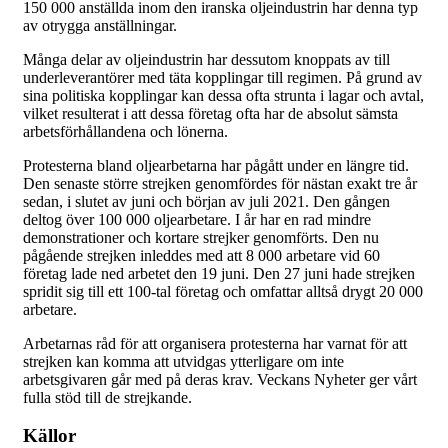
150 000 anställda inom den iranska oljeindustrin har denna typ
av otrygga anställningar.
Många delar av oljeindustrin har dessutom knoppats av till
underleverantörer med täta kopplingar till regimen. På grund av
sina politiska kopplingar kan dessa ofta strunta i lagar och avtal,
vilket resulterat i att dessa företag ofta har de absolut sämsta
arbetsförhållandena och lönerna.
Protesterna bland oljearbetarna har pågått under en längre tid.
Den senaste större strejken genomfördes för nästan exakt tre år
sedan, i slutet av juni och början av juli 2021. Den gången
deltog över 100 000 oljearbetare. I år har en rad mindre
demonstrationer och kortare strejker genomförts. Den nu
pågående strejken inleddes med att 8 000 arbetare vid 60
företag lade ned arbetet den 19 juni. Den 27 juni hade strejken
spridit sig till ett 100-tal företag och omfattar alltså drygt 20 000
arbetare.
Arbetarnas råd för att organisera protesterna har varnat för att
strejken kan komma att utvidgas ytterligare om inte
arbetsgivaren går med på deras krav. Veckans Nyheter ger vårt
fulla stöd till de strejkande.
Källor