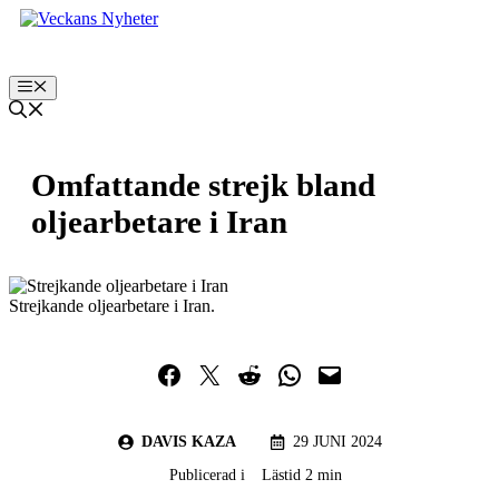
Hoppa
till
innehåll
Meny
Omfattande strejk bland
oljearbetare i Iran
Strejkande oljearbetare i Iran.
Dela på Facebook
Dela på Twitter
Dela på Reddit
Dela i WhatsApp
Maila en länk
DAVIS KAZA
29 JUNI 2024
Publicerad i
Lästid 2 min