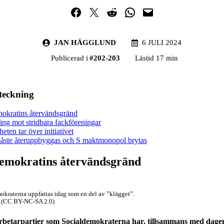
Dela på Facebook
Dela på Twitter
Dela på Reddit
Dela i WhatsApp
Maila en länk
JAN HÄGGLUND
6 JULI 2024
Publicerad i
#
202-203
Lästid 17 min
rteckning
okratins återvändsgränd
ng mot stridbara fackföreningar
eten tar över initiativet
åste återuppbyggas och S maktmonopol brytas
demokratins återvändsgränd
okraterna uppfattas idag som en del av ”klägget”.
S (CC BY-NC-SA 2.0)
arbetarpartier som Socialdemokraterna har, tillsammans med dag