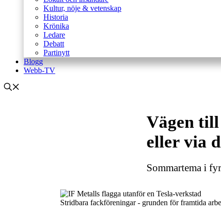
Kultur, nöje & vetenskap
Historia
Krönika
Ledare
Debatt
Partinytt
Blogg
Webb-TV
Vägen til
eller via
Sommartema i fyr
Stridbara fackföreningar - grunden för framtida ar