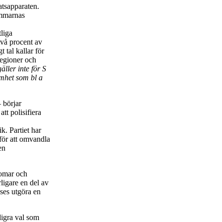
atsapparaten.
emmarnas
tliga
 två procent av
 tal kallar för
 regioner och
gäller inte för S
amhet som bl a
 börjar
tt polisifiera
k. Partiet har
 för att omvandla
en
domar och
rligare en del av
nses utgöra en
digra val som