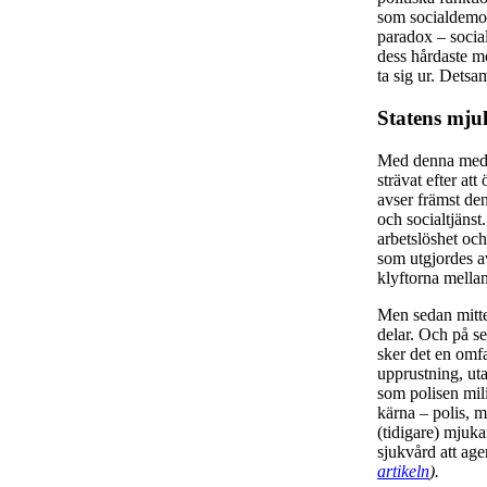
som socialdemok
paradox – social
dess hårdaste m
ta sig ur. Det
Statens mju
Med denna medve
strävat efter at
avser främst de
och socialtjänst
arbetslöshet oc
som utgjordes a
klyftorna mella
Men sedan mitte
delar. Och på se
sker det en omfa
upprustning, uta
som polisen mil
kärna – polis, m
(tidigare) mjuka
sjukvård att ag
artikeln
).