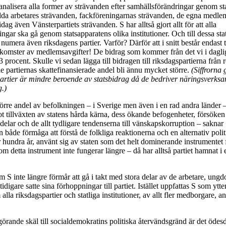
kanalisera alla former av strävanden efter samhällsförändringar genom st
ilda arbetares strävanden, fackföreningarnas strävanden, de egna medl
dag även Vänsterpartiets strävanden. S har alltså gjort allt för att alla
ngar ska gå genom statsapparatens olika institutioner. Och till dessa sta
r numera även riksdagens partier. Varför? Därför att i snitt består endast
nkomster av medlemsavgifter! De bidrag som kommer från det vi i dagligt
3 procent. Skulle vi sedan lägga till bidragen till riksdagspartierna från
 partiernas skattefinansierade andel bli ännu mycket större.
(Siffrorna 
artier är mindre beroende av statsbidrag då de bedriver näringsverks
g.)
törre andel av befolkningen – i Sverige men även i en rad andra länder –
 tillväxten av statens hårda kärna, dess ökande befogenheter, försöken a
delar och de allt tydligare tendenserna till vänskapskorruption – saknar
 både förmåga att förstå de folkliga reaktionerna och en alternativ politi
 hundra år, använt sig av staten som det helt dominerande instrumentet
m detta instrument inte fungerar längre – då har alltså partiet hamnat i 
m S inte längre förmår att gå i takt med stora delar av de arbetare, ung
digare satte sina förhoppningar till partiet. Istället uppfattas S som ytte
alla riksdagspartier och statliga institutioner, av allt fler medborgare, a
görande skäl till socialdemokratins politiska återvändsgränd är det ödes