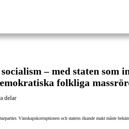
l socialism – med staten som 
 demokratiska folkliga massrör
a delar
betarpartier. Vänskapskorruptionen och statens ökande makt måste bekä