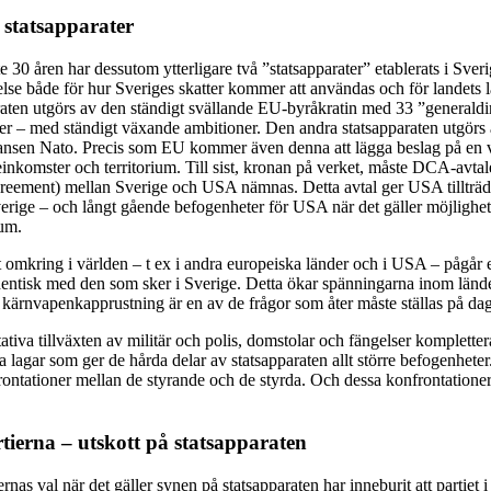
 statsapparater
 30 åren har dessutom ytterligare två ”statsapparater” etablerats i Sver
delse både för hur Sveriges skatter kommer att användas och för landets 
araten utgörs av den ständigt svällande EU-byråkratin med 33 ”generaldi
er – med ständigt växande ambitioner. Den andra statsapparaten utgör
liansen Nato. Precis som EU kommer även denna att lägga beslag på en
einkomster och territorium. Till sist, kronan på verket, måste DCA-avta
eement) mellan Sverige och USA nämnas. Detta avtal ger USA tillträde
verige – och långt gående befogenheter för USA när det gäller möjlighet
ium.
nt omkring i världen – t ex i andra europeiska länder och i USA – pågår 
dentisk med den som sker i Sverige. Detta ökar spänningarna inom län
y kärnvapenkapprustning är en av de frågor som åter måste ställas på da
ativa tillväxten av militär och polis, domstolar och fängelser komplette
a lagar som ger de hårda delar av statsapparaten allt större befogenhet
nfrontationer mellan de styrande och de styrda. Och dessa konfrontationer 
tierna – utskott på statsapparaten
nas val när det gäller synen på statsapparaten har inneburit att partiet 