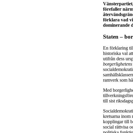
Vänsterpartiet
förefaller när
återvändsgrände
förklara vad v
dominerande de
Staten – bor
En förklaring ti
historiska val a
utifrån dess ur
borgerlighetens
socialdemokratin
samhällsklasser
ramverk som håll
Med borgerlighet
tillverkningsför
till sist riksda
Socialdemokrati
kretsarna inom m
kopplingar till 
social rättvisa 
politiska funkti