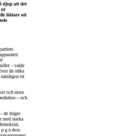
 djup att det
 ur
ir lättare att
ande
artiets
sapparaten
ör
hället
– valde
över de olika
 nämligen ett
ker och stora
 mediahus – och
– de högre
er med starka
 demokrati,
 p g a dess
statsapparaten