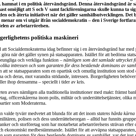
, hamnat i en politisk återvändsgränd. Denna återvändsgränd är så
mast omöjligt att S och V samt fackföreningarna skulle kunna ta sig
n och återta initiativet när det gäller samhällsutvecklingen. Det bl
i menar om vi utgår ifrån socialdemokratin – den i Sverige fortfar
len av arbetarrörelsen.
gerlighetens politiska maskineri
ll att Socialdemokraterna idag befinner sig i en återvändsgränd har med p
tt göra när det gäller synen på statsapparaten. Istället för att bedöma stat
sprungliga och verkliga funktion –
nämligen som det samlade uttrycket f
 olika intressen och som garanten för dess bestående dominans av sam
 att se statsapparaten som en opartisk och omutlig institution som stod 
na och deras, mot varandra stridande, intressen. Borgerligheten behöver
er ihop densamma – speciellt i tider av kris.
en avses nämligen alla traditionella institutioner med makt: främst ban
etag, officerskårerna inom polis, militär och underrättelsetjänster, olika
gspartier som Moderaterna.
n valde tyvärr medvetet att blunda för att det inom
statens hårda kärna
ilitären, polisen och dess underrättelseorgan – alltid har funnits grupp
banker och storföretag som har motarbetat arbetarrörelsens strävan efter
och ekonomiskt medbestämmande. Istället för att avväpna statsapparaten,
on som garanten för dess bestående dominans av samhället, var det just 