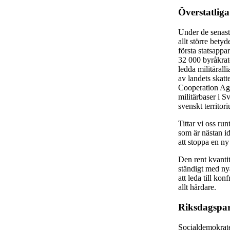
Överstatliga
Under de senaste
allt större bety
första statsapp
32 000 byråkrat
ledda militäral
av landets skatt
Cooperation Agr
militärbaser i S
svenskt territor
Tittar vi oss ru
som är nästan i
att stoppa en n
Den rent kvantit
ständigt med ny
att leda till ko
allt hårdare.
Riksdagspar
Socialdemokrater