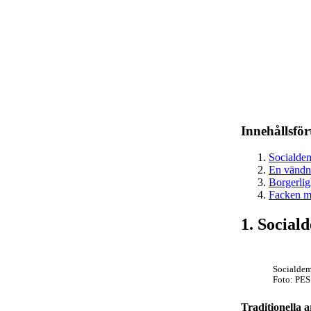
Innehållsfö
Socialdem
En vändni
Borgerligh
Facken m
1. Social
Socialdem
Foto: PE
Traditionella 