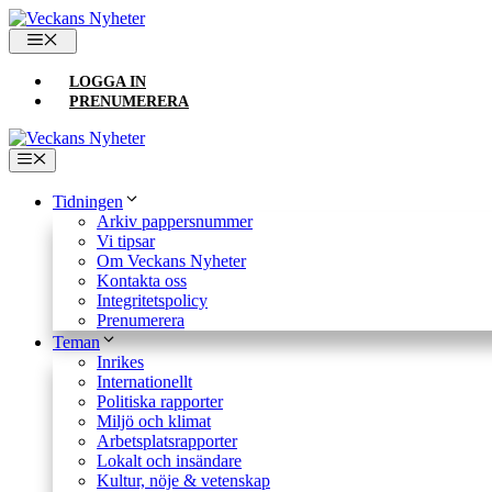
Hoppa
till
MENY
innehåll
LOGGA IN
PRENUMERERA
Meny
Tidningen
Arkiv pappersnummer
Vi tipsar
Om Veckans Nyheter
Kontakta oss
Integritetspolicy
Prenumerera
Teman
Inrikes
Internationellt
Politiska rapporter
Miljö och klimat
Arbetsplatsrapporter
Lokalt och insändare
Kultur, nöje & vetenskap