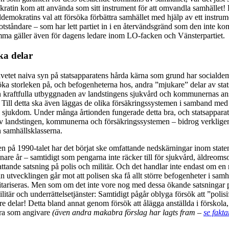
ratin kom att använda som sitt instrument för att omvandla samhället!
demokratins val att försöka förbättra samhället med hjälp av ett instru
otståndare – som har lett partiet in i en återvändsgränd som den inte k
samma gäller även för dagens ledare inom LO-facken och Vänsterparti
ka delar
tet naiva syn på statsapparatens hårda kärna som grund har socialdem
t öka storleken på, och befogenheterna hos, andra ”mjukare” delar av sta
n kraftfulla utbyggnaden av landstingens sjukvård och kommunernas ans
. Till detta ska även läggas de olika försäkringssystemen i samband med
h sjukdom. Under många årtionden fungerade detta bra, och statsapparat
v landstingen, kommunerna och försäkringssystemen – bidrog verkligen 
n samhällsklasserna.
n på 1990-talet har det börjat ske omfattande nedskärningar inom stat
nare år – samtidigt som pengarna inte räcker till för sjukvård, äldreoms
ttande satsning på polis och militär. Och det handlar inte endast om en r
n utvecklingen går mot att polisen ska få allt större befogenheter i samh
itariseras. Men som om det inte vore nog med dessa ökande satsningar p
ilitär och underrättelsetjänster: Samtidigt pågår oblyga försök att ”polisi
re delar! Detta bland annat genom försök att ålägga anställda i förskola
era som angivare
(även andra makabra förslag har lagts fram –
se fakta