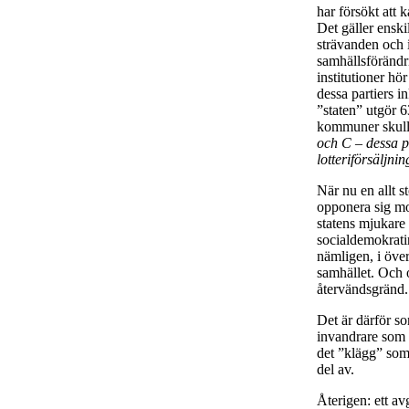
har försökt att 
Det gäller ensk
strävanden och i
samhällsförändri
institutioner hö
dessa partiers i
”staten” utgör 6
kommuner skulle
och C – dessa p
lotteriförsäljnin
När nu en allt s
opponera sig mot
statens mjukare 
socialdemokratin
nämligen, i över
samhället. Och o
återvändsgränd.
Det är därför so
invandrare som ti
det ”klägg” som 
del av.
Återigen: ett av