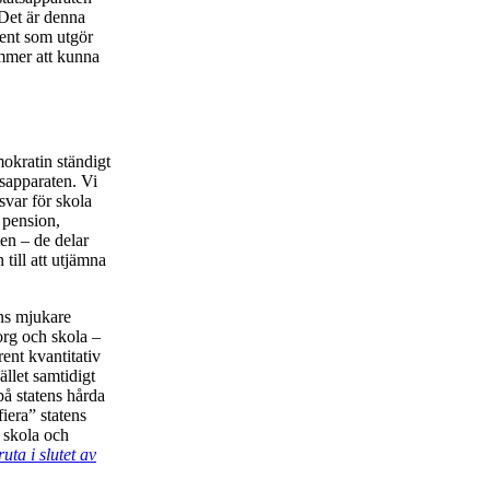
 Det är denna
ment som utgör
ommer att kunna
et.
okratin ständigt
tsapparaten. Vi
var för skola
 pension,
en – de delar
till att utjämna
ens mjukare
org och skola –
ent kvantitativ
ället samtidigt
å statens hårda
fiera” statens
, skola och
ruta i slutet av