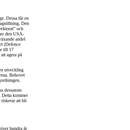
ige. Dessa får en
lagstiftning. Den
rektorat” och
s av den USA-
 växande andel
let (Defence
 till 17
 att agera på
en utveckling
derna. Behovet
gordningen.
ras dessutom
er. Detta kommer
riskerar att bli
i över hundra år