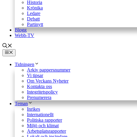
Historia
Krönika
Ledare
Debatt
Partinytt
Blogg
Webb-TV
Meny
Tidningen
Arkiv pappersnummer
Vi tipsar
Om Veckans Nyheter
Kontakta oss
Integritetspolicy
Prenumerera
Teman
Inrikes
Internationellt
Politiska rapporter
Miljö och klimat
Arbetsplatsrapporter
Lokalt och insändare