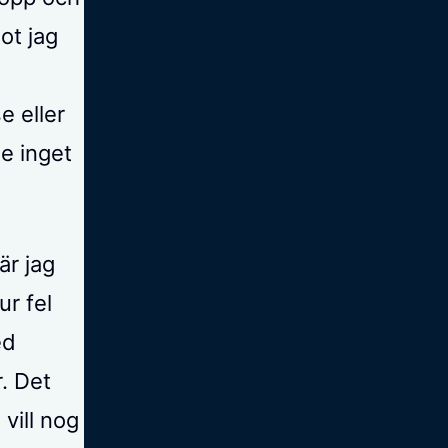
ot jag
e eller
te inget
är jag
ur fel
ed
r. Det
vill nog