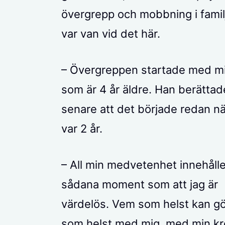
övergrepp och mobbning i famil
var van vid det här.
– Övergreppen startade med mi
som är 4 år äldre. Han berättad
senare att det började redan nä
var 2 år.
– All min medvetenhet innehålle
sådana moment som att jag är
värdelös. Vem som helst kan g
som helst med mig, med min k