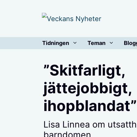
Hoppa
till
innehåll
Tidningen
Teman
Blog
”Skitfarligt,
jättejobbigt,
ihopblandat”
Lisa Linnea om utsatth
barndomen