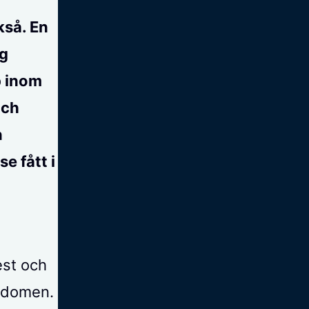
kså. En
ng
p inom
och
n
e fått i
est och
rndomen.