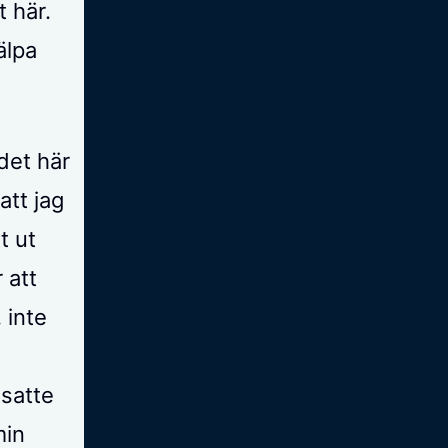
 här.
älpa
 det här
att jag
t ut
 att
 inte
satte
min