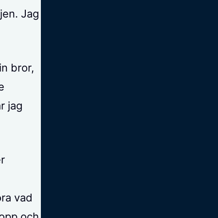
jen. Jag
n bror,
e
r jag
r
öra vad
ropp och