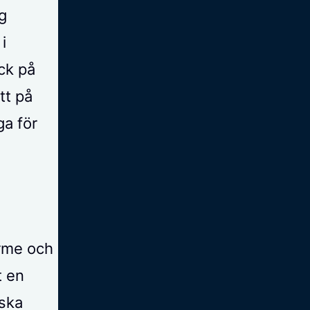
g
i
ck på
tt på
iga för
ärme och
t en
iska