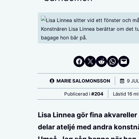
Konstnären Lisa Linnea berättar om det t
bagage hon bär på.
Dela på Facebook
Dela på Twitter
Dela på Reddit
Dela i Whats
Maila en länk
MARIE SALOMONSSON
9 JUL
Publicerad i
#
204
Lästid 16 m
Lisa Linnea gör fina akvareller
delar ateljé med andra konstnä