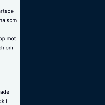
artade
xna som
epp mot
ch om
gade
ck i