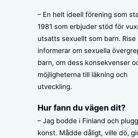
– En helt ideell förening som st
1981 som erbjuder stöd för vu
utsatts sexuellt som barn. Rise
informerar om sexuella övergr
barn, om dess konsekvenser o
möjligheterna till läkning och
utveckling.
Hur fann du vägen dit?
– Jag bodde i Finland och plug
konst. Mådde dåligt, ville dö, gi