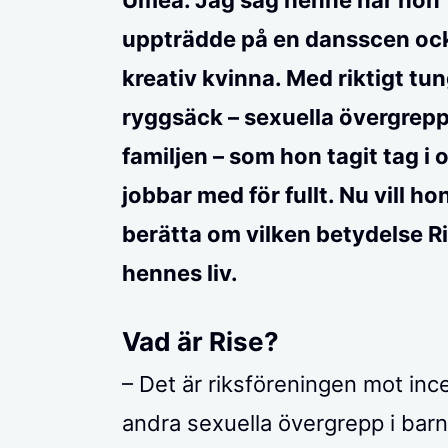
Umeå. Jag såg henne när hon
uppträdde på en dansscen oc
kreativ kvinna. Med riktigt tu
ryggsäck – sexuella övergrep
familjen – som hon tagit tag i 
jobbar med för fullt. Nu vill ho
berätta om vilken betydelse Ris
hennes liv.
Vad är Rise?
– Det är riksföreningen mot inc
andra sexuella övergrepp i ba