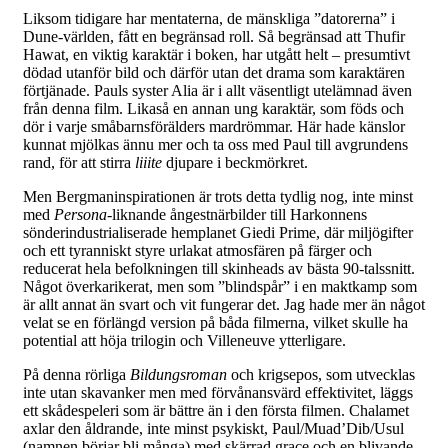
Liksom tidigare har mentaterna, de mänskliga ”datorerna” i
Dune-världen, fått en begränsad roll. Så begränsad att Thufir
Hawat, en viktig karaktär i boken, har utgått helt – presumtivt
dödad utanför bild och därför utan det drama som karaktären
förtjänade. Pauls syster Alia är i allt väsentligt utelämnad även
från denna film. Likaså en annan ung karaktär, som föds och
dör i varje småbarnsförälders mardrömmar. Här hade känslor
kunnat mjölkas ännu mer och ta oss med Paul till avgrundens
rand, för att stirra
liiite
djupare i beckmörkret.
Men Bergmaninspirationen är trots detta tydlig nog, inte minst
med
Persona
-liknande ångestnärbilder till Harkonnens
sönderindustrialiserade hemplanet Giedi Prime, där miljögifter
och ett tyranniskt styre urlakat atmosfären på färger och
reducerat hela befolkningen till skinheads av bästa 90-talssnitt.
Något överkarikerat, men som ”blindspår” i en maktkamp som
är allt annat än svart och vit fungerar det. Jag hade mer än något
velat se en förlängd version på båda filmerna, vilket skulle ha
potential att höja trilogin och Villeneuve ytterligare.
På denna rörliga
Bildungsroman
och krigsepos, som utvecklas
inte utan skavanker men med förvånansvärd effektivitet, läggs
ett skådespeleri som är bättre än i den första filmen. Chalamet
axlar den åldrande, inte minst psykiskt, Paul/Muad’Dib/Usul
(namnen börjar bli många) med skärrad grace och en blivande