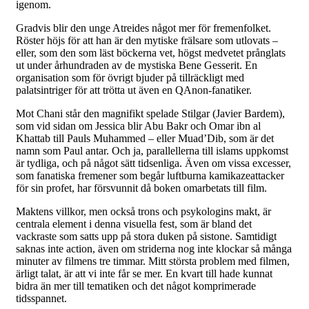
igenom.
Gradvis blir den unge Atreides något mer för fremenfolket.
Röster höjs för att han är den mytiske frälsare som utlovats –
eller, som den som läst böckerna vet, högst medvetet prånglats
ut under århundraden av de mystiska Bene Gesserit. En
organisation som för övrigt bjuder på tillräckligt med
palatsintriger för att trötta ut även en QAnon-fanatiker.
Mot Chani står den magnifikt spelade Stilgar (Javier Bardem),
som vid sidan om Jessica blir Abu Bakr och Omar ibn al
Khattab till Pauls Muhammed – eller Muad’Dib, som är det
namn som Paul antar. Och ja, parallellerna till islams uppkomst
är tydliga, och på något sätt tidsenliga. Även om vissa excesser,
som fanatiska fremener som begår luftburna kamikazeattacker
för sin profet, har försvunnit då boken omarbetats till film.
Maktens villkor, men också trons och psykologins makt, är
centrala element i denna visuella fest, som är bland det
vackraste som satts upp på stora duken på sistone. Samtidigt
saknas inte action, även om striderna nog inte klockar så många
minuter av filmens tre timmar. Mitt största problem med filmen,
ärligt talat, är att vi inte får se mer. En kvart till hade kunnat
bidra än mer till tematiken och det något komprimerade
tidsspannet.