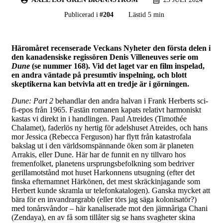
Publicerad i
#
204
Lästid 5 min
Häromåret recenserade Veckans Nyheter den första delen i
den kanadensiske regissören Denis Villeneuves serie om
Dune
(se nummer 168). Vid det laget var en film inspelad,
en andra väntade på presumtiv inspelning, och blott
skeptikerna kan betvivla att en tredje är i görningen.
Dune: Part 2
behandlar den andra halvan i Frank Herberts sci-
fi-epos från 1965. Fastän romanen kapats relativt harmoniskt
kastas vi direkt in i handlingen. Paul Atreides (Timothée
Chalamet), faderlös ny hertig för adelshuset Atreides, och hans
mor Jessica (Rebecca Ferguson) har flytt från katastrofala
bakslag ut i den världsomspännande öken som är planeten
Arrakis, eller Dune. Här har de funnit en ny tillvaro hos
fremenfolket, planetens ursprungsbefolkning som bedriver
gerillamotstånd mot huset Harkonnens utsugning (efter det
finska efternamnet Härkönen, det mest skräckinjagande som
Herbert kunde skramla ur telefonkatalogen). Ganska mycket att
bära för en invandrargrabb (eller törs jag säga kolonisatör?)
med tonårsvåndor – här kanaliserade mot den jämnåriga Chani
(Zendaya), en av få som tillåter sig se hans svagheter skina