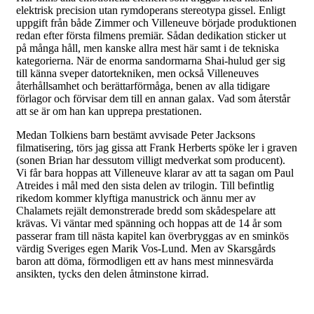
elektrisk precision utan rymdoperans stereotypa gissel. Enligt
uppgift från både Zimmer och Villeneuve började produktionen
redan efter första filmens premiär. Sådan dedikation sticker ut
på många håll, men kanske allra mest här samt i de tekniska
kategorierna. När de enorma sandormarna Shai-hulud ger sig
till känna sveper datortekniken, men också Villeneuves
återhållsamhet och berättarförmåga, benen av alla tidigare
förlagor och förvisar dem till en annan galax. Vad som återstår
att se är om han kan upprepa prestationen.
Medan Tolkiens barn bestämt avvisade Peter Jacksons
filmatisering, törs jag gissa att Frank Herberts spöke ler i graven
(sonen Brian har dessutom villigt medverkat som producent).
Vi får bara hoppas att Villeneuve klarar av att ta sagan om Paul
Atreides i mål med den sista delen av trilogin. Till befintlig
rikedom kommer klyftiga manustrick och ännu mer av
Chalamets rejält demonstrerade bredd som skådespelare att
krävas. Vi väntar med spänning och hoppas att de 14 år som
passerar fram till nästa kapitel kan överbryggas av en sminkös
värdig Sveriges egen Marik Vos-Lund. Men av Skarsgårds
baron att döma, förmodligen ett av hans mest minnesvärda
ansikten, tycks den delen åtminstone kirrad.