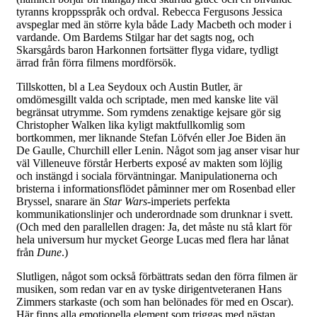
tyranns kroppsspråk och ordval. Rebecca Fergusons Jessica
avspeglar med än större kyla både Lady Macbeth och moder i
vardande. Om Bardems Stilgar har det sagts nog, och
Skarsgårds baron Harkonnen fortsätter flyga vidare, tydligt
ärrad från förra filmens mordförsök.
Tillskotten, bl a Lea Seydoux och Austin Butler, är
omdömesgillt valda och scriptade, men med kanske lite väl
begränsat utrymme. Som rymdens zenaktige kejsare gör sig
Christopher Walken lika kyligt maktfullkomlig som
bortkommen, mer liknande Stefan Löfvén eller Joe Biden än
De Gaulle, Churchill eller Lenin. Något som jag anser visar hur
väl Villeneuve förstår Herberts exposé av makten som löjlig
och instängd i sociala förväntningar. Manipulationerna och
bristerna i informationsflödet påminner mer om Rosenbad eller
Bryssel, snarare än
Star Wars
-imperiets perfekta
kommunikationslinjer och underordnade som drunknar i svett.
(Och med den parallellen dragen: Ja, det måste nu stå klart för
hela universum hur mycket George Lucas med flera har lånat
från
Dune
.)
Slutligen, något som också förbättrats sedan den förra filmen är
musiken, som redan var en av tyske dirigentveteranen Hans
Zimmers starkaste (och som han belönades för med en Oscar).
Här finns alla emotionella element som triggas med nästan