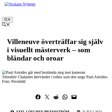
Hoppa
till
innehåll
Meny
Villeneuve överträffar sig själv
i visuellt mästerverk – som
bländar och oroar
Timothée Chalamet återvänder i rollen som den unge Paul Atreides.
Foto: Pressbild
Dela på Facebook
Dela på Twitter
Dela på Reddit
Dela i WhatsApp
Maila en länk
AXEL LÖFGREN BRÄNNSTRÖM
23 JULI 2024