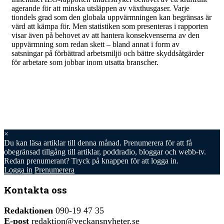
agerande för att minska utsläppen av växthusgaser. Varje
tiondels grad som den globala uppvärmningen kan begränsas är
värd att kämpa för. Men statistiken som presenteras i rapporten
visar även på behovet av att hantera konsekvenserna av den
uppvärmning som redan skett – bland annat i form av
satsningar på förbättrad arbetsmiljö och bättre skyddsåtgärder
för arbetare som jobbar inom utsatta branscher.
×
Du kan läsa
artiklar till denna månad. Prenumerera för att få
obegränsad tillgång till artiklar, poddradio, bloggar och webb-tv.
Redan prenumerant? Tryck på knappen för att logga in.
Logga in
Prenumerera
Kontakta oss
Redaktionen
090-19 47 35
E-post
redaktion@veckansnyheter.se