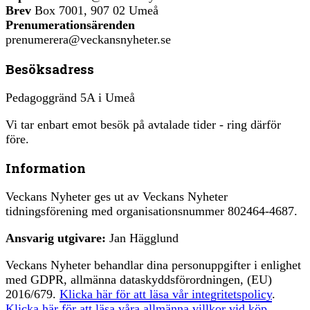
Brev
Box 7001, 907 02 Umeå
Prenumerationsärenden
prenumerera@veckansnyheter.se
Besöksadress
Pedagoggränd 5A i Umeå
Vi tar enbart emot besök på avtalade tider - ring därför
före.
Information
Veckans Nyheter ges ut av Veckans Nyheter
tidningsförening med organisationsnummer 802464-4687.
Ansvarig utgivare:
Jan Hägglund
Veckans Nyheter behandlar dina personuppgifter i enlighet
med GDPR, allmänna dataskyddsförordningen, (EU)
2016/679.
Klicka här för att läsa vår integritetspolicy
.
Klicka här för att läsa våra allmänna villkor vid köp
.