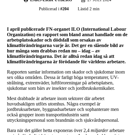
Publicerad i
#
204
Lästid 2 min
I april publicerade FN-organet ILO (International Labour
Organization) en rapport som bland annat handlade om de
arbetsplatsskador och dödsfall som orsakas av
klimatförändringarna varje år. Det ger en slående bild av
hur många som drabbas redan nu – idag – av
klimatförändringarna. Det är alltså redan idag så att
klimatförändringarna är förödande för världens arbetare.
Rapporten samlar information om skador och sjukdomar inom
sex olika områden. Dessa är farligt höga temperaturer, UV-
strålning, extremväder, luftföroreningar på arbetsplatsen,
sjukdomar som bärs av insekter och jordbrukskemikalier.
Mest drabbade är arbetare inom sektorer där arbetet
huvudsakligen utförs utomhus. Några exempel är
jordbruksarbetare, byggnadsarbetare och sophanterare men
också grupper inom transportindustrin samt
utryckningspersonal som brandmän och sjukvårdspersonal.
Bara när det gäller hetta exponeras över 2,4
miljarder
arbetare