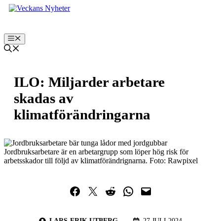
Hoppa
till
innehåll
Meny
ILO: Miljarder arbetare
skadas av
klimatförändringarna
Jordbruksarbetare är en arbetargrupp som löper hög risk för
arbetsskador till följd av klimatförändrignarna. Foto: Rawpixel
Dela på Facebook
Dela på Twitter
Dela på Reddit
Dela i WhatsApp
Maila en länk
LARS-ERIK UTBERG
27 JULI 2024