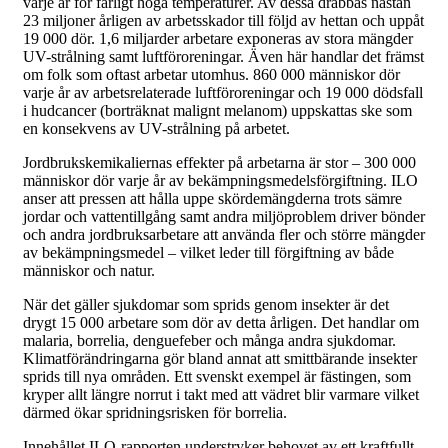
varje år för farligt höga temperaturer. Av dessa drabbas nästan
23 miljoner årligen av arbetsskador till följd av hettan och uppåt
19 000 dör. 1,6 miljarder arbetare exponeras av stora mängder
UV-strålning samt luftföroreningar. Även här handlar det främst
om folk som oftast arbetar utomhus. 860 000 människor dör
varje år av arbetsrelaterade luftföroreningar och 19 000 dödsfall
i hudcancer (borträknat malignt melanom) uppskattas ske som
en konsekvens av UV-strålning på arbetet.
Jordbrukskemikaliernas effekter på arbetarna är stor – 300 000
människor dör varje år av bekämpningsmedelsförgiftning. ILO
anser att pressen att hålla uppe skördemängderna trots sämre
jordar och vattentillgång samt andra miljöproblem driver bönder
och andra jordbruksarbetare att använda fler och större mängder
av bekämpningsmedel – vilket leder till förgiftning av både
människor och natur.
När det gäller sjukdomar som sprids genom insekter är det
drygt 15 000 arbetare som dör av detta årligen. Det handlar om
malaria, borrelia, denguefeber och många andra sjukdomar.
Klimatförändringarna gör bland annat att smittbärande insekter
sprids till nya områden. Ett svenskt exempel är fästingen, som
kryper allt längre norrut i takt med att vädret blir varmare vilket
därmed ökar spridningsrisken för borrelia.
Innehållet ILO-rapporten understryker behovet av ett kraftfullt