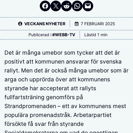
Dela på Facebook
Dela på Twitter
Dela på Reddit
Dela i WhatsApp
Maila en länk
VECKANS NYHETER
7 FEBRUARI 2025
Publicerad i
#
WEBB-TV
Lästid 1 min
Det är många umebor som tycker att det är
positivt att kommunen ansvarar för svenska
rallyt. Men det är också många umebor som är
arga och upprörda över att kommunens
styrande har accepterat att rallyts
fullfartsträning genomförs på
Strandpromenaden – ett av kommunens mest
populära promenadstråk. Arbetarpartiet
försökte få svar från styrande
Socialdemokraterna om vad de egentligen