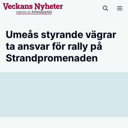
Hoppa
M
till
innehåll
Umeås styrande vägrar
ta ansvar för rally på
Strandpromenaden