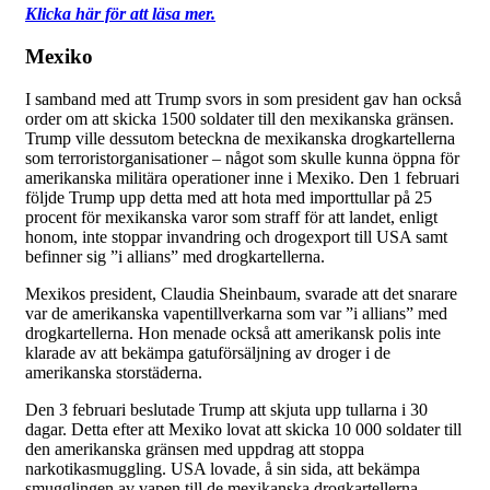
Klicka här för att läsa mer.
Mexiko
I samband med att Trump svors in som president gav han också
order om att skicka 1500 soldater till den mexikanska gränsen.
Trump ville dessutom beteckna de mexikanska drogkartellerna
som terroristorganisationer – något som skulle kunna öppna för
amerikanska militära operationer inne i Mexiko. Den 1 februari
följde Trump upp detta med att hota med importtullar på 25
procent för mexikanska varor som straff för att landet, enligt
honom, inte stoppar invandring och drogexport till USA samt
befinner sig ”i allians” med drogkartellerna.
Mexikos president, Claudia Sheinbaum, svarade att det snarare
var de amerikanska vapentillverkarna som var ”i allians” med
drogkartellerna. Hon menade också att amerikansk polis inte
klarade av att bekämpa gatuförsäljning av droger i de
amerikanska storstäderna.
Den 3 februari beslutade Trump att skjuta upp tullarna i 30
dagar. Detta efter att Mexiko lovat att skicka 10 000 soldater till
den amerikanska gränsen med uppdrag att stoppa
narkotikasmuggling. USA lovade, å sin sida, att bekämpa
smugglingen av vapen till de mexikanska drogkartellerna.