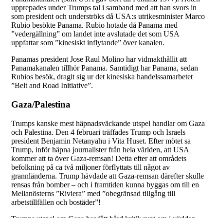
upprepades under Trumps tal i samband med att han svors in
som president och underströks då USA:s utrikesminister Marco
Rubio besökte Panama. Rubio hotade då Panama med
”vedergällning” om landet inte avslutade det som USA
uppfattar som ”kinesiskt inflytande” över kanalen.
Panamas president Jose Raul Molino har vidmakthållit att
Panamakanalen tillhör Panama. Samtidigt har Panama, sedan
Rubios besök, dragit sig ur det kinesiska handelssamarbetet
”Belt and Road Initiative”.
Gaza/Palestina
Trumps kanske mest häpnadsväckande utspel handlar om Gaza
och Palestina. Den 4 februari träffades Trump och Israels
president Benjamin Netanyahu i Vita Huset. Efter mötet sa
Trump, inför häpna journalister från hela världen, att USA
kommer att ta över Gaza-remsan! Detta efter att områdets
befolkning på ca två miljoner förflyttats till något av
grannländerna. Trump hävdade att Gaza-remsan därefter skulle
rensas från bomber – och i framtiden kunna byggas om till en
Mellanösterns ”Riviera” med ”obegränsad tillgång till
arbetstillfällen och bostäder”!