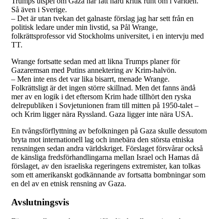
Trumps utspel om Gaza har fått hård kritik runt om i världen.
Så även i Sverige.
– Det är utan tvekan det galnaste förslag jag har sett från en
politisk ledare under min livstid, sa Pål Wrange,
folkrättsprofessor vid Stockholms universitet, i en intervju med
TT.
Wrange fortsatte sedan med att likna Trumps planer för
Gazaremsan med Putins annektering av Krim-halvön.
– Men inte ens det var lika bisarrt, menade Wrange.
Folkrättsligt är det ingen större skillnad. Men det fanns ändå
mer av en logik i det eftersom Krim hade tillhört den ryska
delrepubliken i Sovjetunionen fram till mitten på 1950-talet –
och Krim ligger nära Ryssland. Gaza ligger inte nära USA.
En tvångsförflyttning av befolkningen på Gaza skulle dessutom
bryta mot internationell lag och innebära den största etniska
rensningen sedan andra världskriget. Förslaget försvårar också
de känsliga fredsförhandlingarna mellan Israel och Hamas då
förslaget, av den israeliska regeringens extremister, kan tolkas
som ett amerikanskt godkännande av fortsatta bombningar som
en del av en etnisk rensning av Gaza.
Avslutningsvis