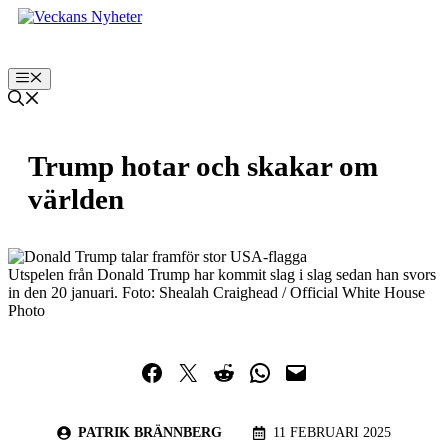
Hoppa
till
innehåll
Meny
Trump hotar och skakar om
världen
Utspelen från Donald Trump har kommit slag i slag sedan han svors
in den 20 januari. Foto: Shealah Craighead / Official White House
Photo
Dela på Facebook
Dela på Twitter
Dela på Reddit
Dela i WhatsApp
Maila en länk
PATRIK BRÄNNBERG
11 FEBRUARI 2025