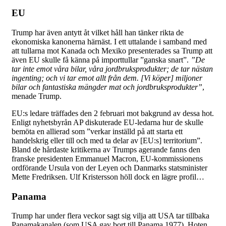
EU
Trump har även antytt åt vilket håll han tänker rikta de
ekonomiska kanonerna härnäst. I ett uttalande i samband med
att tullarna mot Kanada och Mexiko presenterades sa Trump att
även EU skulle få känna på importtullar ”ganska snart”.
”De
tar inte emot våra bilar, våra jordbruksprodukter; de tar nästan
ingenting; och vi tar emot allt från dem. [Vi köper] miljoner
bilar och fantastiska mängder mat och jordbruksprodukter”
,
menade Trump.
EU:s ledare träffades den 2 februari mot bakgrund av dessa hot.
Enligt nyhetsbyrån AP diskuterade EU-ledarna hur de skulle
bemöta en allierad som ”verkar inställd på att starta ett
handelskrig eller till och med ta delar av [EU:s] territorium”.
Bland de hårdaste kritikerna av Trumps agerande fanns den
franske presidenten Emmanuel Macron, EU-kommissionens
ordförande Ursula von der Leyen och Danmarks statsminister
Mette Fredriksen. Ulf Kristersson höll dock en lägre profil…
Panama
Trump har under flera veckor sagt sig vilja att USA tar tillbaka
Panamakanalen (som USA gav bort till Panama 1977). Hoten