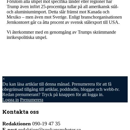
Förutom alla utspel mot specifika länder eller regioner har
Trump även infört 25-procentiga tullar på all amerikansk stål-
och aluminiumimport. Detta slår främst mot Kanada och
Mexiko – men även mot Sverige. Enligt branschorganisationen
Jernkontoret går ca åtta procent av svensk stålexport till USA.
Vi återkommer med en genomgång av Trumps skrämmande
inrikespolitiska utspel.
×
Du kan läsa
artiklar till denna månad. Prenumerera för att få
obegränsad tillgång till artiklar, poddradio, bloggar och webb-tv.
Redan prenumerant? Tryck på knappen för att logga in.
Logga in
Prenumerera
Kontakta oss
Redaktionen
090-19 47 35
E-post
redaktion@veckansnyheter.se