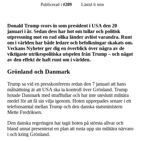
Publicerad i
#
209
Lästid 6 min
Donald Trump svors in som president i USA den 20
januari i år. Sedan dess har hot om tullar och politisk
utpressning mot en rad olika länder avlöst varandra. Runt
om i världen har både ledare och befolkningar skakats om.
Veckans Nyheter ger dig en överblick över några av de
viktigaste utrikespolitiska utspelen från Trump – och något
av den effekt de haft runt om i världen.
Grönland och Danmark
Trump sa vid en presskonferens redan den 7 januari att hans
målsättning är att USA ska ta kontroll över Grönland. Trump
hotade Danmark med strafftullar och har inte uteslutit militära
medel för att få sin vilja igenom. Hoten upprepades senare i ett
telefonsamtal mellan Trump och den danska statsministern
Mette Fredriksen.
Den danska regeringen har tagit hoten på största allvar och
bland annat presenterat en plan att rusta upp sin militära närvaro
i och kring Grönland.