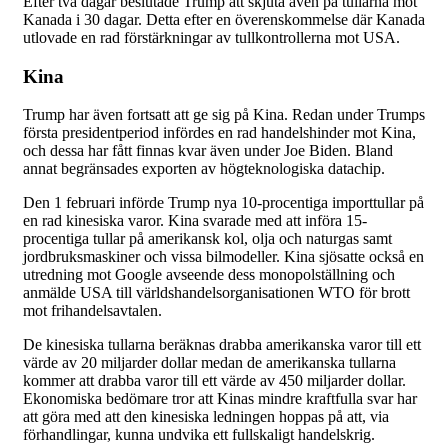
Efter två dagar beslutade Trump att skjuta även på tullarna mot
Kanada i 30 dagar. Detta efter en överenskommelse där Kanada
utlovade en rad förstärkningar av tullkontrollerna mot USA.
Kina
Trump har även fortsatt att ge sig på Kina. Redan under Trumps
första presidentperiod infördes en rad handelshinder mot Kina,
och dessa har fått finnas kvar även under Joe Biden. Bland
annat begränsades exporten av högteknologiska datachip.
Den 1 februari införde Trump nya 10-procentiga importtullar på
en rad kinesiska varor. Kina svarade med att införa 15-
procentiga tullar på amerikansk kol, olja och naturgas samt
jordbruksmaskiner och vissa bilmodeller. Kina sjösatte också en
utredning mot Google avseende dess monopolställning och
anmälde USA till världshandelsorganisationen WTO för brott
mot frihandelsavtalen.
De kinesiska tullarna beräknas drabba amerikanska varor till ett
värde av 20 miljarder dollar medan de amerikanska tullarna
kommer att drabba varor till ett värde av 450 miljarder dollar.
Ekonomiska bedömare tror att Kinas mindre kraftfulla svar har
att göra med att den kinesiska ledningen hoppas på att, via
förhandlingar, kunna undvika ett fullskaligt handelskrig.