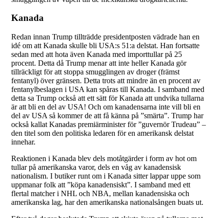
Kanada
Redan innan Trump tillträdde presidentposten vädrade han en
idé om att Kanada skulle bli USA:s 51:a delstat. Han fortsatte
sedan med att hota även Kanada med importtullar på 25
procent. Detta då Trump menar att inte heller Kanada gör
tillräckligt för att stoppa smugglingen av droger (främst
fentanyl) över gränsen. Detta trots att mindre än en procent av
fentanylbeslagen i USA kan spåras till Kanada. I samband med
detta sa Trump också att ett sätt för Kanada att undvika tullarna
är att bli en del av USA! Och om kanadensarna inte vill bli en
del av USA så kommer de att få känna på ”smärta”. Trump har
också kallat Kanadas premiärminister för ”guvernör Trudeau” –
den titel som den politiska ledaren för en amerikansk delstat
innehar.
Reaktionen i Kanada blev dels motåtgärder i form av hot om
tullar på amerikanska varor, dels en våg av kanadensisk
nationalism. I butiker runt om i Kanada sitter lappar uppe som
uppmanar folk att ”köpa kanadensiskt”. I samband med ett
flertal matcher i NHL och NBA, mellan kanadensiska och
amerikanska lag, har den amerikanska nationalsången buats ut.