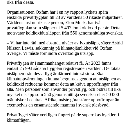
rika från dessa.
Organisationen Oxfam har i en ny rapport lyckats spåra
enskilda privatflygplan till 23 av världens 50 rikaste miljardärer.
Världens just nu rikaste person, Elon Musk, har två
privatflygplan som släpper ut 5 497 ton koldioxid per år. Detta
motsvarar koldioxidutsläppen från 550 genomsnittliga svenskar.
– Vi har inte råd med absurda nivåer av lyxutsläpp, säger Astrid
Nilsson Lewis, sakkunnig på klimatojämlikhet vid Oxfam
Sverige. Vi måste förhindra överflödiga utsläpp.
Privatflygen är i sammanhanget relativt få. År 2023 fanns
endast 25 993 sådana flygplan registrerade i världen. De totala
utsläppen från dessa flyg är därmed inte så stora. Ska
klimatuppvärmningen kunna begränsas genom att utsläppen av
koldioxid reduceras kommer detta att kräva uppoffringar från
alla. Men personer som använder privatflyg, och bidrar till lika
mycket utsläpp som 550 genomsnittliga svenskar eller 50 000
människor i centrala Afrika, måste göra större uppoffringar än
exempelvis en ensamstående mamma i svensk glesbygd.
Privatflyget sätter verkligen fingret på de superrikas hyckleri i
klimatfrågan.