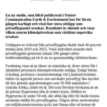
En ny studie, som blivit publicerad i Nature
Communication Earth & Environment har för första
gången kartlagt och visat hur stora utsläpp som
privatflygandet orsakar. Resultatet är slående och visar
vilken enorm klimatpåverkan som världens superrika
orsakar.
Utsläppen av koloxid från privatflygplan ökade med 46 procent
mellan åren 2019 och 2023. Vissa individers resande med
privatflygplan genererar nästan 500 gånger större
koldioxidutsläpp på ett år än en genomsnittlig världsinvånare.
Forskning visar att ju rikare en människa är, desto större blir i
allmänhet personens klimatpåverkande utsläpp. Enligt Stefan
Gössling, professor i turismvetenskap vid Linnéuniversitetet,
bidrar en superrik person som använder privatflyg lika mycket
till den globala uppvärmningen som 50 000 människor i
centrala Afrika, under ett år. Det som förvånar forskarna är att
de privata flygresorna ofta är relativt korta. Hälften av
flygresorna är under 50 mil, där alltså tåg eller bil skulle kunna
användas istället för privatflygplan. Någon större medvetenhet
om miljökonsekvenserna tycks inte finnas eller så bortser de