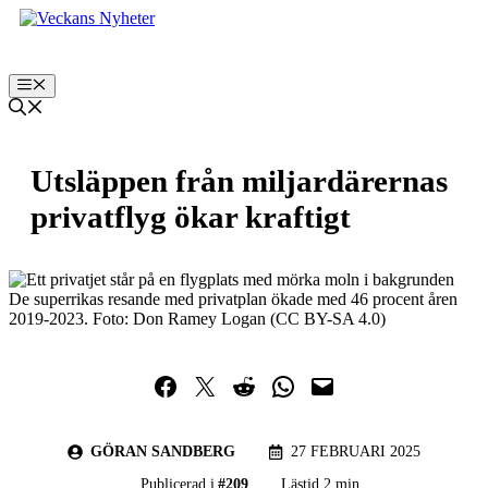
Hoppa
till
innehåll
Meny
Utsläppen från miljardärernas
privatflyg ökar kraftigt
De superrikas resande med privatplan ökade med 46 procent åren
2019-2023. Foto: Don Ramey Logan (CC BY-SA 4.0)
Dela på Facebook
Dela på Twitter
Dela på Reddit
Dela i WhatsApp
Maila en länk
GÖRAN SANDBERG
27 FEBRUARI 2025
Publicerad i
#
209
Lästid 2 min