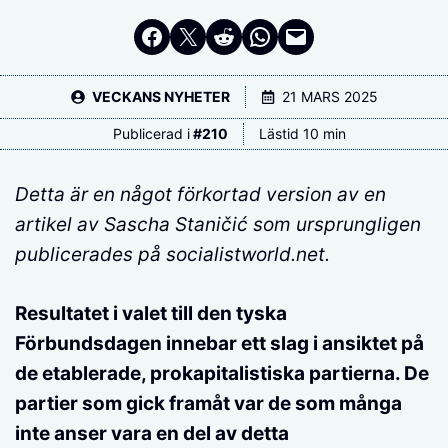
Dela på Facebook
Dela på Twitter
Dela på Reddit
Dela i WhatsApp
Maila en länk
VECKANS NYHETER
21 MARS 2025
Publicerad i
#
210
Lästid 10 min
Detta är en något förkortad version av en
artikel av Sascha Stani
čić
som ursprungligen
publicerades på socialistworld.net.
Resultatet i valet till den tyska
Förbundsdagen innebar ett slag i ansiktet på
de etablerade, prokapitalistiska partierna. De
partier som gick framåt var de som många
inte anser vara en del av detta