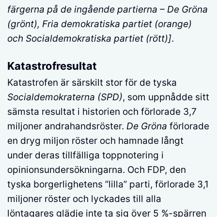
färgerna på de ingående partierna –
De Gröna
(grönt), Fria demokratiska partiet (orange)
och Socialdemokratiska partiet (rött
)]
.
Katastrofresultat
Katastrofen är särskilt stor för de tyska
S
ocialdemokraterna
(SPD)
, som uppnådde sitt
sämsta resultat i historien och förlorade 3,7
miljoner andrahandsröster.
D
e Gröna
förlorade
en dryg miljon röster och hamnade långt
under deras tillfälliga toppnotering i
opinionsundersökningarna. Och FDP, den
tyska borgerlighetens ”lilla” parti, förlorade 3,1
miljoner röster och lyckades till alla
löntagares glädje inte ta sig över 5 %-spärren