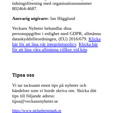
tidningsförening med organisationsnummer
802464-4687.
Ansvarig utgivare:
Jan Hägglund
Veckans Nyheter behandlar dina
personuppgifter i enlighet med GDPR, allmänna
dataskyddsförordningen, (EU) 2016/679.
Klicka
här för att läsa vår integritetspolicy
.
Klicka här
för att läsa våra allmänna villkor vid köp
.
Tipsa oss
Vi tar tacksamt emot tips på nyheter och
händelser som vi borde skriva om. Skicka ditt
tips till följande adress:
tipsa@veckansnyheter.se
https://www.stefanbergmark.se