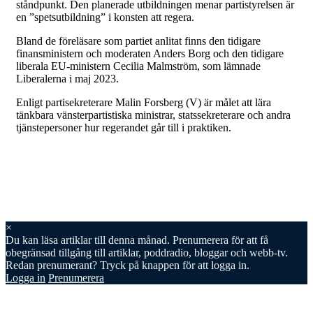
ståndpunkt. Den planerade utbildningen menar partistyrelsen är
en ”spetsutbildning” i konsten att regera.
Bland de föreläsare som partiet anlitat finns den tidigare
finansministern och moderaten Anders Borg och den tidigare
liberala EU-ministern Cecilia Malmström, som lämnade
Liberalerna i maj 2023.
Enligt partisekreterare Malin Forsberg (V) är målet att lära
tänkbara vänsterpartistiska ministrar, statssekreterare och andra
tjänstepersoner hur regerandet går till i praktiken.
×
Du kan läsa
artiklar till denna månad. Prenumerera för att få
obegränsad tillgång till artiklar, poddradio, bloggar och webb-tv.
Redan prenumerant? Tryck på knappen för att logga in.
Logga in
Prenumerera