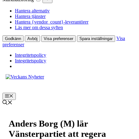
Hantera alternativ
Hantera tjänster
Hantera {vendor_count}-leverantörer
Läs mer om dessa syften
Visa
Godkänn
Avböj
Visa preferenser
Spara inställningar
preferenser
Integritetspolicy
Integritetspolicy
Hoppa
till
innehåll
Meny
Anders Borg (M) lär
Vänsterpartiet att regera