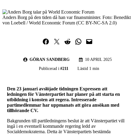
Anders Borg på den tiden då han var finansminister. Foto: Benedikt
von Loebell / World Economic Forum (CC BY-NC-SA 2.0)
Dela på Facebook
Dela på Twitter
Dela på Reddit
Dela i WhatsApp
Maila en länk
GÖRAN SANDBERG
10 APRIL 2025
Publicerad i
#
211
Lästid 1 min
Den 23 januari avslöjade tidningen Expressen att
ledningen för Vänsterpartiet har planer på att starta en
utbildning i konsten att regera. Intresserade
partimedlemmar har uppmanats att göra ansökan med
tillhörande CV.
Bakgrunden till partiledningens beslut är att Vänsterpartiet vill
ingå i en eventuell kommande regering ledd av
Socialdemokraterna. Detta är Vänsterpartiets bestämda