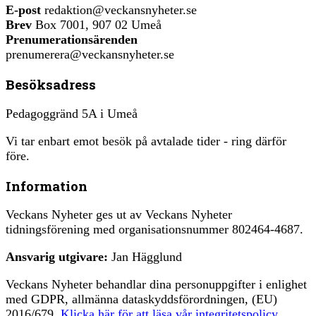
E-post
redaktion@veckansnyheter.se
Brev
Box 7001, 907 02 Umeå
Prenumerationsärenden
prenumerera@veckansnyheter.se
Besöksadress
Pedagoggränd 5A i Umeå
Vi tar enbart emot besök på avtalade tider - ring därför
före.
Information
Veckans Nyheter ges ut av Veckans Nyheter
tidningsförening med organisationsnummer 802464-4687.
Ansvarig utgivare:
Jan Hägglund
Veckans Nyheter behandlar dina personuppgifter i enlighet
med GDPR, allmänna dataskyddsförordningen, (EU)
2016/679.
Klicka här för att läsa vår integritetspolicy
.