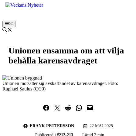
Hoppa
till
innehåll
Meny
Unionen ensamma om att vilja
behålla karensavdraget
Unionen motsätter sig avskaffandet av karensavdraget. Foto:
Raphael Saulus (CC0)
Dela på Facebook
Dela på Twitter
Dela på Reddit
Dela i WhatsApp
Maila en länk
FRANK PETTERSSON
22 MAJ 2025
Publicerad i
#
212-213
Lästid 2 min