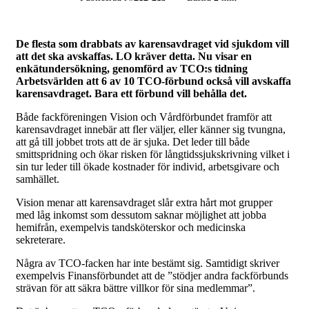
De flesta som drabbats av karensavdraget vid sjukdom vill
att det ska avskaffas. LO kräver detta. Nu visar en
enkätundersökning, genomförd av TCO:s tidning
Arbetsvärlden att 6 av 10 TCO-förbund också vill avskaffa
karensavdraget. Bara ett förbund vill behålla det.
Både fackföreningen Vision och Vårdförbundet framför att
karensavdraget innebär att fler väljer, eller känner sig tvungna,
att gå till jobbet trots att de är sjuka. Det leder till både
smittspridning och ökar risken för långtidssjukskrivning vilket i
sin tur leder till ökade kostnader för individ, arbetsgivare och
samhället.
Vision menar att karensavdraget slår extra hårt mot grupper
med låg inkomst som dessutom saknar möjlighet att jobba
hemifrån, exempelvis tandsköterskor och medicinska
sekreterare.
Några av TCO-facken har inte bestämt sig. Samtidigt skriver
exempelvis Finansförbundet att de ”stödjer andra fackförbunds
strävan för att säkra bättre villkor för sina medlemmar”.