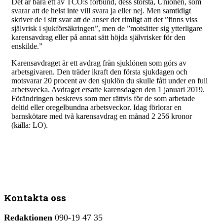
Det är bara ett av TCO:s förbund, dess största, Unionen, som
svarar att de helst inte vill svara ja eller nej. Men samtidigt
skriver de i sitt svar att de anser det rimligt att det ”finns viss
självrisk i sjukförsäkringen”, men de ”motsätter sig ytterligare
karensavdrag eller på annat sätt höjda självrisker för den
enskilde.”
Karensavdraget är ett avdrag från sjuklönen som görs av
arbetsgivaren. Den träder ikraft den första sjukdagen och
motsvarar 20 procent av den sjuklön du skulle fått under en full
arbetsvecka. Avdraget ersatte karensdagen den 1 januari 2019.
Förändringen beskrevs som mer rättvis för de som arbetade
deltid eller oregelbundna arbetsveckor. Idag förlorar en
barnskötare med två karensavdrag en månad 2 256 kronor
(källa: LO).
Kontakta oss
Redaktionen
090-19 47 35