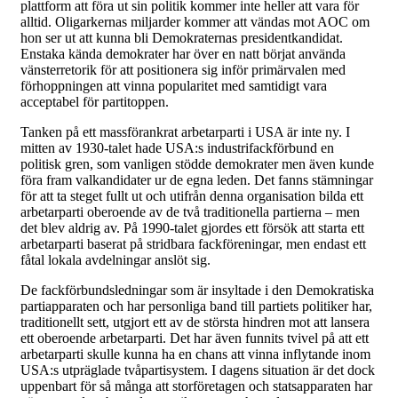
plattform att föra ut sin politik kommer inte heller att vara för
alltid. Oligarkernas miljarder kommer att vändas mot AOC om
hon ser ut att kunna bli Demokraternas presidentkandidat.
Enstaka kända demokrater har över en natt börjat använda
vänsterretorik för att positionera sig inför primärvalen med
förhoppningen att vinna popularitet med samtidigt vara
acceptabel för partitoppen.
Tanken på ett massförankrat arbetarparti i USA är inte ny. I
mitten av 1930-talet hade USA:s industrifackförbund en
politisk gren, som vanligen stödde demokrater men även kunde
föra fram valkandidater ur de egna leden. Det fanns stämningar
för att ta steget fullt ut och utifrån denna organisation bilda ett
arbetarparti oberoende av de två traditionella partierna – men
det blev aldrig av. På 1990-talet gjordes ett försök att starta ett
arbetarparti baserat på stridbara fackföreningar, men endast ett
fåtal lokala avdelningar anslöt sig.
De fackförbundsledningar som är insyltade i den Demokratiska
partiapparaten och har personliga band till partiets politiker har,
traditionellt sett, utgjort ett av de största hindren mot att lansera
ett oberoende arbetarparti. Det har även funnits tvivel på att ett
arbetarparti skulle kunna ha en chans att vinna inflytande inom
USA:s utpräglade tvåpartisystem. I dagens situation är det dock
uppenbart för så många att storföretagen och statsapparaten har