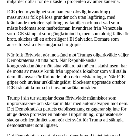
miljarder dollar för de rikaste 5 procenten av amerikanerna.
ICE (den myndighet som hanterar olovlig invandring)
massutvisar folk på lösa grunder och utan lagföring, med
kränkande metoder, splittring av familjer och med vad som
måste bedömas som rasfördomar. Invandrare från Venezuela
som ICE stämplat som gängkriminella, men som aldrig fällts för
brott, skickas till ett arbetsläger i El Salvador. Domare som
anses försvåra utvisningarna har gripits.
När folk förtvivlat gör motstånd mot Trumps oligarkvälde väljer
Demokraterna att titta bort. När Republikanska
kongressledamöter mött sina väljare på möten i stadshusen, har
de mötts av massiv kritik från upprörda lokalbor som vill ställa
dem till ansvar för förlorade jobb och nedskärningar. När ICE
griper och utvisar urskillningslöst, blockerar uppretade ortsbor
ICE från att komma in i invandrartäta områden.
Trump i sin tur stämplar dessa förtvivlade människor som
upprorsmakare och skickar militär med automatvapen mot dem.
Det Demokratiska partiets etablissemang engagerar sig inte för
att ge dessa protester en nationell uppslutning, organisatorisk
stadga och legitimitet som gör det svårt för Trump att stämpla
demonstranter som ligister.
Det Demokratiska partiet sysslar över huvud taget inte med