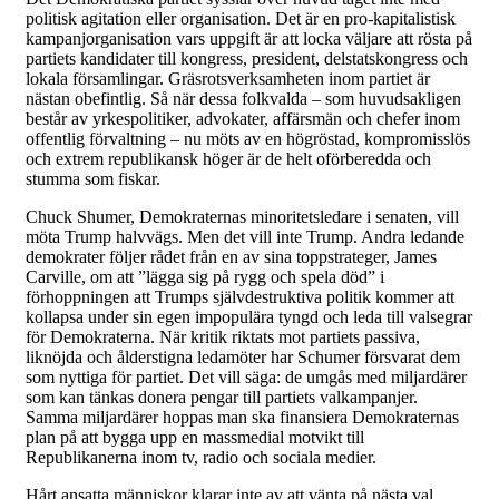
politisk agitation eller organisation. Det är en pro-kapitalistisk
kampanjorganisation vars uppgift är att locka väljare att rösta på
partiets kandidater till kongress, president, delstatskongress och
lokala församlingar. Gräsrotsverksamheten inom partiet är
nästan obefintlig. Så när dessa folkvalda – som huvudsakligen
består av yrkespolitiker, advokater, affärsmän och chefer inom
offentlig förvaltning – nu möts av en högröstad, kompromisslös
och extrem republikansk höger är de helt oförberedda och
stumma som fiskar.
Chuck Shumer, Demokraternas minoritetsledare i senaten, vill
möta Trump halvvägs. Men det vill inte Trump. Andra ledande
demokrater följer rådet från en av sina toppstrateger, James
Carville, om att ”lägga sig på rygg och spela död” i
förhoppningen att Trumps självdestruktiva politik kommer att
kollapsa under sin egen impopulära tyngd och leda till valsegrar
för Demokraterna. När kritik riktats mot partiets passiva,
liknöjda och ålderstigna ledamöter har Schumer försvarat dem
som nyttiga för partiet. Det vill säga: de umgås med miljardärer
som kan tänkas donera pengar till partiets valkampanjer.
Samma miljardärer hoppas man ska finansiera Demokraternas
plan på att bygga upp en massmedial motvikt till
Republikanerna inom tv, radio och sociala medier.
Hårt ansatta människor klarar inte av att vänta på nästa val