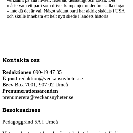
verksamt på alla nivåer: federalt, delstatligt och lokalt. Det
måste vara ett parti som driver kampanjer under årets alla dagar
– inte då det är val. Något sådant parti har aldrig skådats i USA
och skulle innebära ett helt nytt skede i landets historia.
Kontakta oss
Redaktionen
090-19 47 35
E-post
redaktion@veckansnyheter.se
Brev
Box 7001, 907 02 Umeå
Prenumerationsärenden
prenumerera@veckansnyheter.se
Besöksadress
Pedagoggränd 5A i Umeå