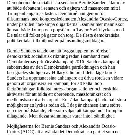
Den oberoende socialistiska senatorn Bernie Sanders klarar av
att både debattera i senaten och agitera vid massmöten mitt i
Trumpanhängarnas fästen. Den turné han genomför
tillsammans med kongressledamoten Alexandria Ocasio-Cortez,
under parollen ”bekämpa oligarkerna”, samlar mer människor
än vad både Trump och popstjärnan Taylor Swift lyckats med.
De talar till folket på gator och torg. De flesta demokratiska
politiker talar till miljonärer på insamlingsmiddagar.
Bernie Sanders talade om att bygga upp en ny rörelse i
demokratisk socialistisk riktning redan i samband med
Demokraternas primärvalskampanj 2016. Sanders kampanj
saboterades av den Demokratiska partiledningen och han
besegrades slutligen av Hillary Clinton. I detta läge borde
Sanders ha uppmanat sina anhängare att driva rörelsen vidare
genom att organisera en kampanj för att kalla ihop
fackföreningar, folkliga intresseorganisationer och enskilda
aktivister för att bilda ett oberoende, massförankrat och
medlemsbaserat arbetarparti. En sådan kampanj hade haft stora
möjligheter att lyckas redan då. I dag är chansen ännu större,
och mer brådskande, eftersom viljan att kämpa mot Trump är
tilltagande. Men dessa stämningar varar inte i oändlighet.
Möjligheterna för Bernie Sanders och Alexandria Ocasio-
Cortez (AOC) att använda det Demokratiska partiet som en