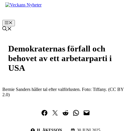
Hoppa
till
innehåll
Meny
Demokraternas förfall och
behovet av ett arbetarparti i
USA
Bernie Sanders håller tal efter valförlusten. Foto: Tiffany. (CC BY
2.0)
Dela på Facebook
Dela på Twitter
Dela på Reddit
Dela i WhatsApp
Maila en länk
H. ÅKESSON
30 JUNI 2025