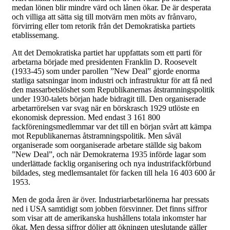
medan lönen blir mindre värd och lånen ökar. De är desperata
och villiga att sätta sig till motvärn men möts av frånvaro,
förvirring eller tom retorik från det Demokratiska partiets
etablissemang.
Att det Demokratiska partiet har uppfattats som ett parti för
arbetarna började med presidenten Franklin D. Roosevelt
(1933-45) som under parollen ”New Deal” gjorde enorma
statliga satsningar inom industri och infrastruktur för att få ned
den massarbetslöshet som Republikanernas åtstramningspolitik
under 1930-talets början hade bidragit till. Den organiserade
arbetarrörelsen var svag när en börskrasch 1929 utlöste en
ekonomisk depression. Med endast 3 161 800
fackföreningsmedlemmar var det till en början svårt att kämpa
mot Republikanernas åtstramningspolitik. Men såväl
organiserade som oorganiserade arbetare ställde sig bakom
”New Deal”, och när Demokraterna 1935 införde lagar som
underlättade facklig organisering och nya industrifackförbund
bildades, steg medlemsantalet för facken till hela 16 403 600 år
1953.
Men de goda åren är över. Industriarbetarlönerna har pressats
ned i USA samtidigt som jobben försvinner. Det finns siffror
som visar att de amerikanska hushållens totala inkomster har
ökat. Men dessa siffror döljer att ökningen uteslutande gäller