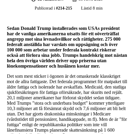
Publicerad i
#
214-215
Lästid 8 min
Sedan Donald Trump installerades som USAs president
har de vanliga amerikanerna utsatts för ett oöverträffat
angrepp mot sina levnadsvillkor och rättigheter. 275 000
federalt anställda har varslats om uppsägning och över
100 000 som arbetar under federala kontrakt riskerar
också att förlora sina jobb. Trumps handelskrig mot nästan
hela den övriga världen driver upp priserna utan
lönekompensationer och huslånen kostar mer.
Det som mest sticker i ögonen är det omaskerade klasskriget
mot de allra fattigaste. Det federala programmet för matpaket till
äldre fattiga och isolerade har avskaffats. Medicaid, den statliga
sjukförsäkringen för fattiga oförsäkrade, har skurits ned rejält.
20,1 miljoner amerikaner har förlorat skyddet sedan tidigare.
Med Trumps ”stora och underbara budget” kommer ytterligare
10,3 miljoner att få försämrat skydd och 7,6 miljoner att bli helt
utan. Det har gjorts drakoniska minskningar i Medicare
(vårdstödet till pensionärer, handikappade, m fl). Men de är ”för
futtiga” enligt de republikanska politiker som inte vill
lånefinansiera Trumps planerade skattesänkning på 1 600