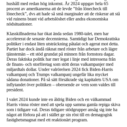
hushåll med redan hög inkomst. År 2024 uppgav hela 65
procent av amerikanerna att de levde ”från lönecheck till
lönecheck”, dvs att hade så små marginaler att de riskerar att stå
vid ruinens brant vid arbetslöshet eller andra ekonomiska
nödsituationer.
Klasskillnaderna har ökat ända sedan 1980-talet, men har
accelererat de senaste decennierna. Samtidigt har Demokratiska
politiker i endast liten utsträckning påtalat och agerat mot detta.
Partiet har dock ändå räknat med röster från arbetare och lägre
tjänstemän – ett stöd grundat på minnen från fornstora dagar.
Deras faktiska politik har mer legat i linje med intressena från
de finans- och storföretag som stött deras valkampanjer med
miljardtals dollar. Under valrörelsen 2024 fick Biden-Harris
valkampanj och Trumps valkampanj ungefär lika mycket
sådana donationer. På så sätt försäkrade sig kapitalets USA om
inflytandet över politiken – oberoende av vem som valdes till
president.
I valet 2024 kunde inte en åldrig Biden och en välkammad
Harris vinna röster med att spela upp samma gamla repiga skiva
som i tidigare val. Deras tidigare stödgrupper ansåg sig inte ha
något att förlora på att i stället ge sin röst till en demagogisk
fastighetsmagnat med ett reaktionärt program.