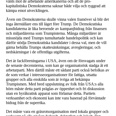
vänts mot de arbetande amerikanerna och att de pro-
kapitalistiska Demokraterna saknar både vilja och ryggrad att
kämpa emot utvecklingen.
Även om Demokraterna skulle vinna valen framöver så blir det
inga återställare ens till läget före Trump. De Demokratiska
kandidaterna är lika beroende av kampanjbidrag från finansen
och miljardärerna som Trumpisterna. Många miljardärer är
missnöjda med Trumps tumultartade handelspolitik och kan
därför stödja Demokratiska kandidater i dessa val, men de vill
gärna behålla Trumps skattesänkningar, avregleringar, och
nedskärningar i de offentliga utgifterna.
Det är fackföreningarna i USA, även om de försvagats under
de senaste decennierna, som kan ge organisatorisk stadga åt ett
arbetarparti. Men därtill måste ett sådant parti också befolkas av
de som verkar i intresseorganisationer för fattiga, utsatta
grupper och alla enskilda som är ivriga att bekämpa
Trumpismen. Med bred uppslutning av folk från USA:s alla
hörn måste detta parti präglas av öppenhet och fri diskussion
utan en byråkratisk apparat som förlamar detta. Partiets
verksamhet och ekonomi kan inte vara baserad på förväntade
bidrag från de superrika.
Det måste vara en gräsrotsorganisation med lokala grupper och