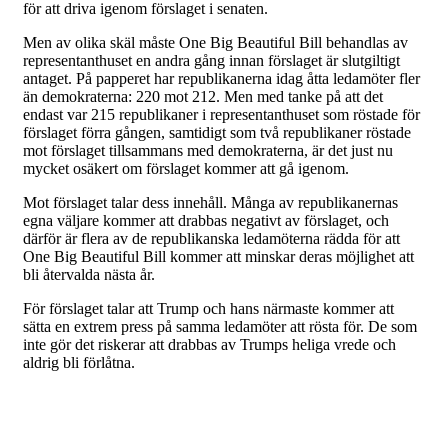
för att driva igenom förslaget i senaten.
Men av olika skäl måste One Big Beautiful Bill behandlas av
representanthuset en andra gång innan förslaget är slutgiltigt
antaget. På papperet har republikanerna idag åtta ledamöter fler
än demokraterna: 220 mot 212. Men med tanke på att det
endast var 215 republikaner i representanthuset som röstade för
förslaget förra gången, samtidigt som två republikaner röstade
mot förslaget tillsammans med demokraterna, är det just nu
mycket osäkert om förslaget kommer att gå igenom.
Mot förslaget talar dess innehåll. Många av republikanernas
egna väljare kommer att drabbas negativt av förslaget, och
därför är flera av de republikanska ledamöterna rädda för att
One Big Beautiful Bill kommer att minskar deras möjlighet att
bli återvalda nästa år.
För förslaget talar att Trump och hans närmaste kommer att
sätta en extrem press på samma ledamöter att rösta för. De som
inte gör det riskerar att drabbas av Trumps heliga vrede och
aldrig bli förlåtna.