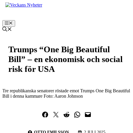
Hoppa
till
innehåll
Meny
Trumps “One Big Beautiful
Bill” – en ekonomisk och social
risk för USA
Tre republikanska senatorer röstade emot Trumps One Big Beautiful
Bill i denna kammare Foto: Aaron Johnson
Dela på Facebook
Dela på Twitter
Dela på Reddit
Dela i WhatsApp
Maila en länk
OTTO EMILSSON
2 JULI 2025