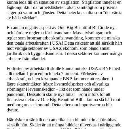
kunna leda till en situation av stagflation. Stagflation innebär en
lågkonjunktur där arbetslösheten ökar, samtidigt som priserna
stiger på varor och tjänster. Detta betecknas ofta som ”det värsta
av båda världar”.
En annan negativ aspekt av One Big Beautiful Bill är de nya
och hårdare reglerna för invandrare. Massutvisningar, och
regler som bromsar arbetskraftsinvandring, kommer att minska
den totala arbetskraften i USA! Detta riskerar att slå särskilt hårt
mot viktiga sektorer av USA:s ekonomi som bland annat
jordbruk och byggnadsindustri. I dessa sektorer kommer många
arbetare från utlandet.
Förlusten av arbetskraft skulle kunna minska USA:s BNP med
allt mellan 1 procent och hela 7 procent. Förlusten av
arbetskraft, och en krympande BNP, kommer att resultera i
lägre skatteintäkter, högre livsmedelspriser och allvarliga
störningar i leveranskedjor – likt det som hände under
pandemin. Dessutom skulle nya tullar – som införs för att
finansiera delar av One Big Beautiful Bill – kunna slå hårt mot
medborgarnas ekonomi. Detta eftersom importvarorna blir
dyrare.
Här riskerar särskilt den amerikanska bilindustrin att drabbas
särskilt hårt. Skälet är att många bildelar tillverkas i närliggande