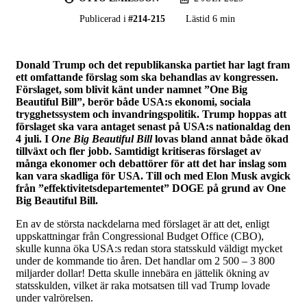
Publicerad i
#
214-215
Lästid 6 min
Donald Trump och det republikanska partiet har lagt fram
ett omfattande förslag som ska behandlas av kongressen.
Förslaget, som blivit känt under namnet ”One Big
Beautiful Bill”, berör både USA:s ekonomi, sociala
trygghetssystem och invandringspolitik. Trump hoppas att
förslaget ska vara antaget senast på USA:s nationaldag den
4 juli. I
One Big Beautiful Bill
lovas bland annat både ökad
tillväxt och fler jobb. Samtidigt kritiseras förslaget av
många ekonomer och debattörer för att det har inslag som
kan vara skadliga för USA. Till och med Elon Musk avgick
från ”effektivitetsdepartementet” DOGE på grund av One
Big Beautiful Bill.
En av de största nackdelarna med förslaget är att det, enligt
uppskattningar från Congressional Budget Office (CBO),
skulle kunna öka USA:s redan stora statsskuld väldigt mycket
under de kommande tio åren. Det handlar om 2 500 – 3 800
miljarder dollar! Detta skulle innebära en jättelik ökning av
statsskulden, vilket är raka motsatsen till vad Trump lovade
under valrörelsen.