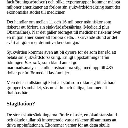
fackföreningsrörelsen) och olika expertgrupper kommer många
miljoner amerikaner att förlora sin sjukvårdsförsäkring samt det
ekonomiska stödet till mediciner.
Det handlar om mellan 11 och 16 miljoner människor som
riskerar att förlora sin sjukvårdsförsäkring (Medicaid plus
ObamaCare). När det gäller bidraget till mediciner riskerar över
en miljon amerikaner att förlora detta. I skrivande stund är det
svårt att göra mer definitiva beräkningar.
Sjukvården kommer även att bli dyrare för de som har råd att
betala sin sjukvårdsförsäkring. Enligt uppskattningar från
tidningen
Barron’s,
som bland annat gör
marknadsanalyser,skulle kostnaderna stiga med upp till 485
dollar per år för medelklassfamiljer.
Men det är fullständigt klart att stöd som riktar sig till sårbara
grupper i samhället, såsom äldre och fattiga, kommer att
drabbas hårt.
Stagflation?
De stora skattesänkningarna för de rikaste, en ökad statsskuld
och ökade tullar på importerade varor riskerar tillsammans att
driva uppinflationen. Ekonomer varnar för att detta skulle