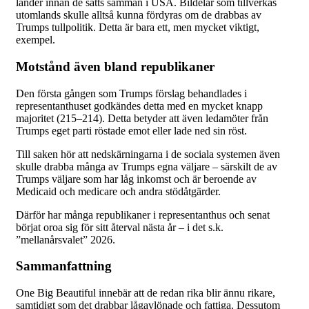
länder innan de sätts samman i USA. Bildelar som tillverkas
utomlands skulle alltså kunna fördyras om de drabbas av
Trumps tullpolitik. Detta är bara ett, men mycket viktigt,
exempel.
Motstånd även bland republikaner
Den första gången som Trumps förslag behandlades i
representanthuset godkändes detta med en mycket knapp
majoritet (215–214). Detta betyder att även ledamöter från
Trumps eget parti röstade emot eller lade ned sin röst.
Till saken hör att nedskärningarna i de sociala systemen även
skulle drabba många av Trumps egna väljare – särskilt de av
Trumps väljare som har låg inkomst och är beroende av
Medicaid och medicare och andra stödåtgärder.
Därför har många republikaner i representanthus och senat
börjat oroa sig för sitt återval nästa år – i det s.k.
”mellanårsvalet” 2026.
Sammanfattning
One Big Beautiful innebär att de redan rika blir ännu rikare,
samtidigt som det drabbar lågavlönade och fattiga. Dessutom