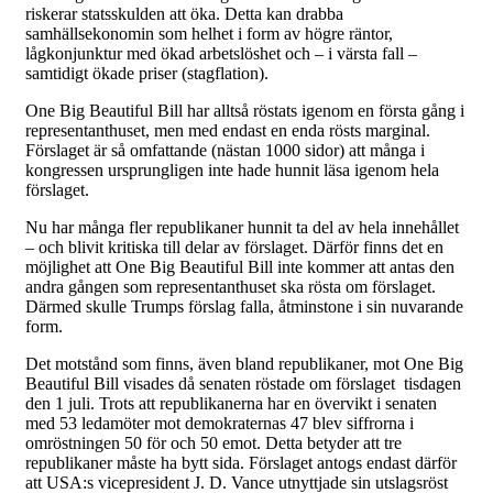
riskerar statsskulden att öka. Detta kan drabba
samhällsekonomin som helhet i form av högre räntor,
lågkonjunktur med ökad arbetslöshet och – i värsta fall –
samtidigt ökade priser (stagflation).
One Big Beautiful Bill har alltså röstats igenom en första gång i
representanthuset, men med endast en enda rösts marginal.
Förslaget är så omfattande (nästan 1000 sidor) att många i
kongressen ursprungligen inte hade hunnit läsa igenom hela
förslaget.
Nu har många fler republikaner hunnit ta del av hela innehållet
– och blivit kritiska till delar av förslaget. Därför finns det en
möjlighet att One Big Beautiful Bill inte kommer att antas den
andra gången som representanthuset ska rösta om förslaget.
Därmed skulle Trumps förslag falla, åtminstone i sin nuvarande
form.
Det motstånd som finns, även bland republikaner, mot One Big
Beautiful Bill visades då senaten röstade om förslaget tisdagen
den 1 juli. Trots att republikanerna har en övervikt i senaten
med 53 ledamöter mot demokraternas 47 blev siffrorna i
omröstningen 50 för och 50 emot. Detta betyder att tre
republikaner måste ha bytt sida. Förslaget antogs endast därför
att USA:s vicepresident J. D. Vance utnyttjade sin utslagsröst