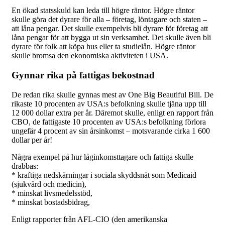
En ökad statsskuld kan leda till högre räntor. Högre räntor
skulle göra det dyrare för alla – företag, löntagare och staten –
att låna pengar. Det skulle exempelvis bli dyrare för företag att
låna pengar för att bygga ut sin verksamhet. Det skulle även bli
dyrare för folk att köpa hus eller ta studielån. Högre räntor
skulle bromsa den ekonomiska aktiviteten i USA.
Gynnar rika på fattigas bekostnad
De redan rika skulle gynnas mest av One Big Beautiful Bill. De
rikaste 10 procenten av USA:s befolkning skulle tjäna upp till
12 000 dollar extra per år. Däremot skulle, enligt en rapport från
CBO, de fattigaste 10 procenten av USA:s befolkning förlora
ungefär 4 procent av sin årsinkomst – motsvarande cirka 1 600
dollar per år!
Några exempel på hur låginkomsttagare och fattiga skulle
drabbas:
* kraftiga nedskärningar i sociala skyddsnät som Medicaid
(sjukvård och medicin),
* minskat livsmedelsstöd,
* minskat bostadsbidrag,
Enligt rapporter från AFL-CIO (den amerikanska