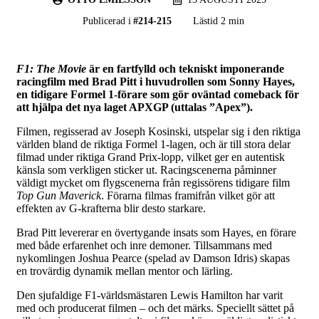
Publicerad i
#
214-215
Lästid 2 min
F1: The Movie
är en fartfylld och tekniskt imponerande
racingfilm med Brad Pitt i huvudrollen som Sonny Hayes,
en tidigare Formel 1-förare som gör oväntad comeback för
att hjälpa det nya laget APXGP (uttalas ”Apex”).
Filmen, regisserad av Joseph Kosinski, utspelar sig i den riktiga
världen bland de riktiga Formel 1-lagen, och är till stora delar
filmad under riktiga Grand Prix-lopp, vilket ger en autentisk
känsla som verkligen sticker ut. Racingscenerna påminner
väldigt mycket om flygscenerna från regissörens tidigare film
Top Gun Maverick
. Förarna filmas framifrån vilket gör att
effekten av G-krafterna blir desto starkare.
Brad Pitt levererar en övertygande insats som Hayes, en förare
med både erfarenhet och inre demoner. Tillsammans med
nykomlingen Joshua Pearce (spelad av Damson Idris) skapas
en trovärdig dynamik mellan mentor och lärling.
Den sjufaldige F1-världsmästaren Lewis Hamilton har varit
med och producerat filmen – och det märks. Speciellt sättet på