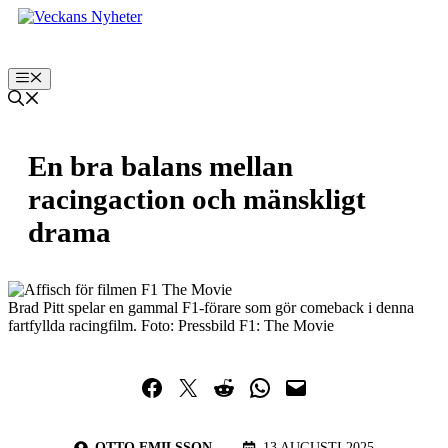
Hoppa
till
innehåll
Meny
En bra balans mellan
racingaction och mänskligt
drama
Brad Pitt spelar en gammal F1-förare som gör comeback i denna
fartfyllda racingfilm. Foto: Pressbild F1: The Movie
Dela på Facebook
Dela på Twitter
Dela på Reddit
Dela i WhatsApp
Maila en länk
OTTO EMILSSON
13 AUGUSTI 2025