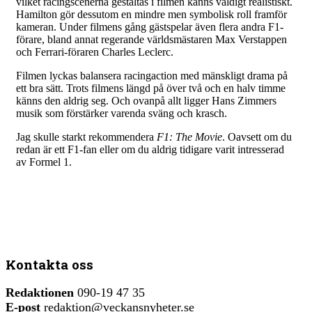
vilket racingscenerna gestaltas i filmen känns väldigt realistiskt.
Hamilton gör dessutom en mindre men symbolisk roll framför
kameran. Under filmens gång gästspelar även flera andra F1-
förare, bland annat regerande världsmästaren Max Verstappen
och Ferrari-föraren Charles Leclerc.
Filmen lyckas balansera racingaction med mänskligt drama på
ett bra sätt. Trots filmens längd på över två och en halv timme
känns den aldrig seg. Och ovanpå allt ligger Hans Zimmers
musik som förstärker varenda sväng och krasch.
Jag skulle starkt rekommendera
F1: The Movie
. Oavsett om du
redan är ett F1-fan eller om du aldrig tidigare varit intresserad
av Formel 1.
Kontakta oss
Redaktionen
090-19 47 35
E-post
redaktion@veckansnyheter.se