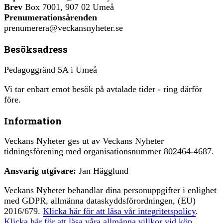
Brev
Box 7001, 907 02 Umeå
Prenumerationsärenden
prenumerera@veckansnyheter.se
Besöksadress
Pedagoggränd 5A i Umeå
Vi tar enbart emot besök på avtalade tider - ring därför
före.
Information
Veckans Nyheter ges ut av Veckans Nyheter
tidningsförening med organisationsnummer 802464-4687.
Ansvarig utgivare:
Jan Hägglund
Veckans Nyheter behandlar dina personuppgifter i enlighet
med GDPR, allmänna dataskyddsförordningen, (EU)
2016/679.
Klicka här för att läsa vår integritetspolicy
.
Klicka här för att läsa våra allmänna villkor vid köp
.