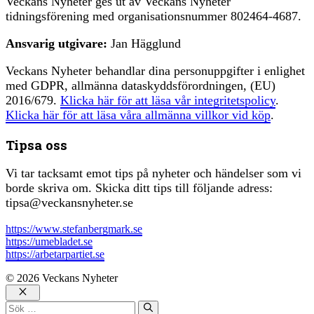
Veckans Nyheter ges ut av Veckans Nyheter
tidningsförening med organisationsnummer 802464-4687.
Ansvarig utgivare:
Jan Hägglund
Veckans Nyheter behandlar dina personuppgifter i enlighet
med GDPR, allmänna dataskyddsförordningen, (EU)
2016/679.
Klicka här för att läsa vår integritetspolicy
.
Klicka här för att läsa våra allmänna villkor vid köp
.
Tipsa oss
Vi tar tacksamt emot tips på nyheter och händelser som vi
borde skriva om. Skicka ditt tips till följande adress:
tipsa@veckansnyheter.se
https://www.stefanbergmark.se
https://umebladet.se
https://arbetarpartiet.se
© 2026 Veckans Nyheter
Stäng
Sök