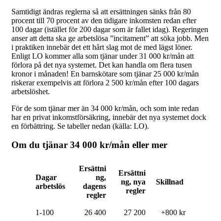
Samtidigt ändras reglerna så att ersättningen sänks från 80
procent till 70 procent av den tidigare inkomsten redan efter
100 dagar (istället för 200 dagar som är fallet idag). Regeringen
anser att detta ska ge arbetslösa ”incitament” att söka jobb. Men
i praktiken innebär det ett hårt slag mot de med lägst löner.
Enligt LO kommer alla som tjänar under 31 000 kr/mån att
förlora på det nya systemet. Det kan handla om flera tusen
kronor i månaden! En barnskötare som tjänar 25 000 kr/mån
riskerar exempelvis att förlora 2 500 kr/mån efter 100 dagars
arbetslöshet.
För de som tjänar mer än 34 000 kr/mån, och som inte redan
har en privat inkomstförsäkring, innebär det nya systemet dock
en förbättring. Se tabeller nedan (källa: LO).
Om du tjänar 34 000 kr/mån eller mer
Ersättni
Ersättni
Dagar
ng,
ng, nya
Skillnad
arbetslös
dagens
regler
regler
1-100
26 400
27 200
+800 kr