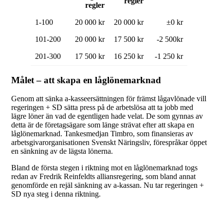
regler
regler
1-100
20 000 kr
20 000 kr
±0 kr
101-200
20 000 kr
17 500 kr
-2 500kr
201-300
17 500 kr
16 250 kr
-1 250 kr
Målet – att skapa en låglönemarknad
Genom att sänka a-kasseersättningen för främst lågavlönade vill
regeringen + SD sätta press på de arbetslösa att ta jobb med
lägre löner än vad de egentligen hade velat. De som gynnas av
detta är de företagsägare som länge strävat efter att skapa en
låglönemarknad. Tankesmedjan Timbro, som finansieras av
arbetsgivarorganisationen Svenskt Näringsliv, förespråkar öppet
en sänkning av de lägsta lönerna.
Bland de första stegen i riktning mot en låglönemarknad togs
redan av Fredrik Reinfeldts alliansregering, som bland annat
genomförde en rejäl sänkning av a-kassan. Nu tar regeringen +
SD nya steg i denna riktning.