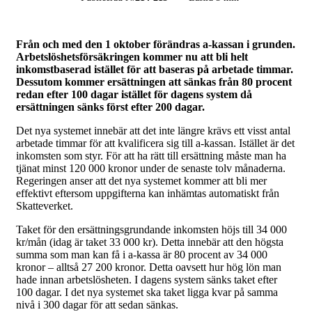
Från och med den 1 oktober förändras a-kassan i grunden.
Arbetslöshetsförsäkringen kommer nu att bli helt
inkomstbaserad istället för att baseras på arbetade timmar.
Dessutom kommer ersättningen att sänkas från 80 procent
redan efter 100 dagar istället för dagens system då
ersättningen sänks först efter 200 dagar.
Det nya systemet innebär att det inte längre krävs ett visst antal
arbetade timmar för att kvalificera sig till a-kassan. Istället är det
inkomsten som styr. För att ha rätt till ersättning måste man ha
tjänat minst 120 000 kronor under de senaste tolv månaderna.
Regeringen anser att det nya systemet kommer att bli mer
effektivt eftersom uppgifterna kan inhämtas automatiskt från
Skatteverket.
Taket för den ersättningsgrundande inkomsten höjs till 34 000
kr/mån (idag är taket 33 000 kr). Detta innebär att den högsta
summa som man kan få i a-kassa är 80 procent av 34 000
kronor – alltså 27 200 kronor. Detta oavsett hur hög lön man
hade innan arbetslösheten. I dagens system sänks taket efter
100 dagar. I det nya systemet ska taket ligga kvar på samma
nivå i 300 dagar för att sedan sänkas.