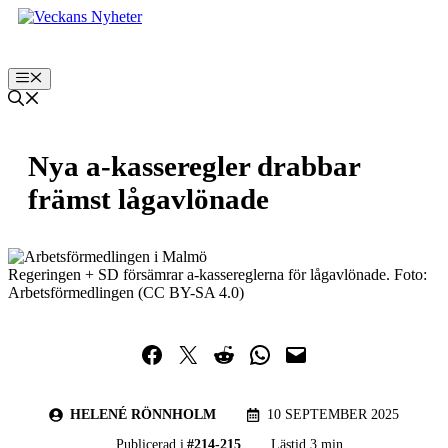
Hoppa
till
innehåll
Meny
Nya a-kasseregler drabbar
främst lågavlönade
Regeringen + SD försämrar a-kassereglerna för lågavlönade. Foto:
Arbetsförmedlingen (CC BY-SA 4.0)
Dela på Facebook
Dela på Twitter
Dela på Reddit
Dela i WhatsApp
Maila en länk
HELENÉ RÖNNHOLM
10 SEPTEMBER 2025
Publicerad i
#
214-215
Lästid 3 min