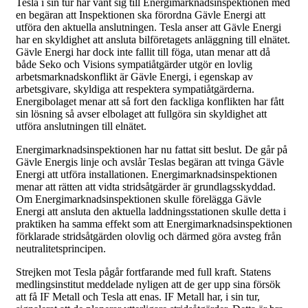
Tesla i sin tur har vänt sig till Energimarknadsinspektionen med
en begäran att Inspektionen ska förordna Gävle Energi att
utföra den aktuella anslutningen. Tesla anser att Gävle Energi
har en skyldighet att ansluta bilföretagets anläggning till elnätet.
Gävle Energi har dock inte fallit till föga, utan menar att då
både Seko och Visions sympatiåtgärder utgör en lovlig
arbetsmarknadskonflikt är Gävle Energi, i egenskap av
arbetsgivare, skyldiga att respektera sympatiåtgärderna.
Energibolaget menar att så fort den fackliga konflikten har fått
sin lösning så avser elbolaget att fullgöra sin skyldighet att
utföra anslutningen till elnätet.
Energimarknadsinspektionen har nu fattat sitt beslut. De går på
Gävle Energis linje och avslår Teslas begäran att tvinga Gävle
Energi att utföra installationen. Energimarknadsinspektionen
menar att rätten att vidta stridsåtgärder är grundlagsskyddad.
Om Energimarknadsinspektionen skulle förelägga Gävle
Energi att ansluta den aktuella laddningsstationen skulle detta i
praktiken ha samma effekt som att Energimarknadsinspektionen
förklarade stridsåtgärden olovlig och därmed göra avsteg från
neutralitetsprincipen.
Strejken mot Tesla pågår fortfarande med full kraft. Statens
medlingsinstitut meddelade nyligen att de ger upp sina försök
att få IF Metall och Tesla att enas. IF Metall har, i sin tur,