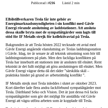
Publicerad i
#
216
Lästid 2 min
Elbilstillverkaren Tesla får inte gehör av
Energimarknadsmyndigheten i sin konflikt med Gävle
Energi rörande anslutning av laddstationer. Att ansluta
dessa skulle bryta mot de sympatiåtgärder som lagts till
stöd för IF Metalls strejk för kollektivavtal på Tesla.
Bakgrunden är att Tesla hösten 2022 tecknade ett avtal med
Gävle Energi angående elanslutning av Teslas laddningsstation
i Gävle. Idag, tre år senare är all teknisk utrustning som hör till
laddningsstationen på plats. Men den fackliga konflikten på
Tesla har inneburit att stationen inte är ansluten till elnätet. Rent
tekniskt är det fullt möjligt att göra anslutningen till elnätet. Men
Gävle Energi vägrar detta då det råder ”särskilda skäl –
praktiska hinder på grund av arbetsrättslig konflikt ”.
IF Metalls strejk mot Tesla inleddes i slutet av oktober 2023.
Kort därefter lade flera andra fackförbund sympatiåtgärder mot
Tesla. Däribland Seko och Vision. Det är just dessa två facks
sympatiåtgärder som gör det möjligt för anställda vid Gävle
Energi att vägra utföra arbeten som är kopplade till Tesla.