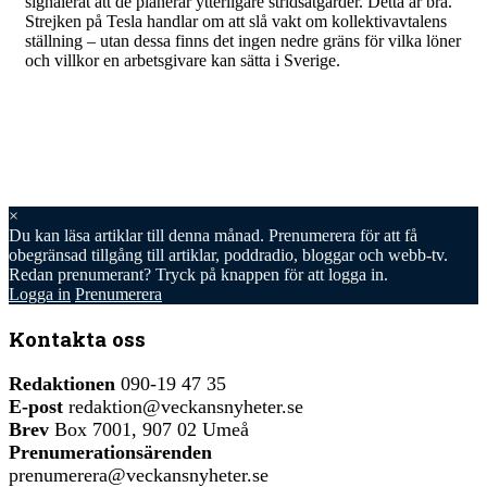
signalerat att de planerar ytterligare stridsåtgärder. Detta är bra.
Strejken på Tesla handlar om att slå vakt om kollektivavtalens
ställning – utan dessa finns det ingen nedre gräns för vilka löner
och villkor en arbetsgivare kan sätta i Sverige.
×
Du kan läsa
artiklar till denna månad. Prenumerera för att få
obegränsad tillgång till artiklar, poddradio, bloggar och webb-tv.
Redan prenumerant? Tryck på knappen för att logga in.
Logga in
Prenumerera
Kontakta oss
Redaktionen
090-19 47 35
E-post
redaktion@veckansnyheter.se
Brev
Box 7001, 907 02 Umeå
Prenumerationsärenden
prenumerera@veckansnyheter.se