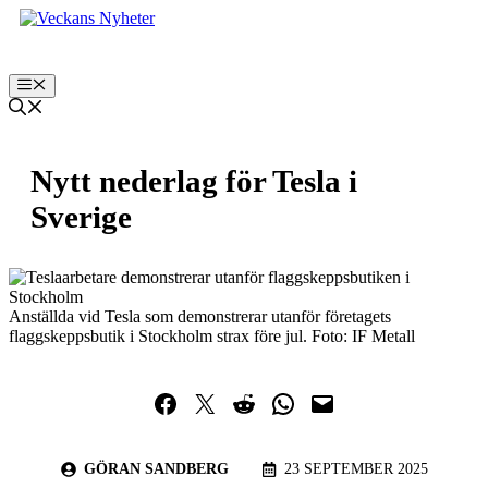
Hoppa
till
innehåll
Meny
Nytt nederlag för Tesla i
Sverige
Anställda vid Tesla som demonstrerar utanför företagets
flaggskeppsbutik i Stockholm strax före jul. Foto: IF Metall
Dela på Facebook
Dela på Twitter
Dela på Reddit
Dela i WhatsApp
Maila en länk
GÖRAN SANDBERG
23 SEPTEMBER 2025