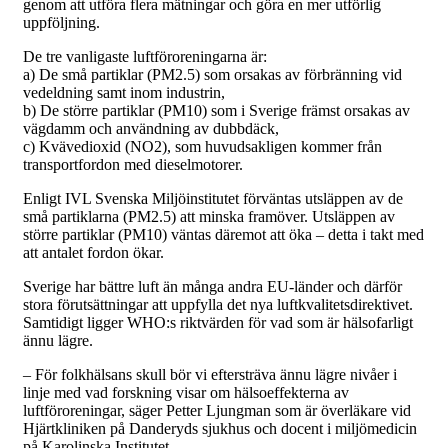
genom att utföra flera mätningar och göra en mer utförlig
uppföljning.
De tre vanligaste luftföroreningarna är:
a) De små partiklar (PM2.5) som orsakas av förbränning vid
vedeldning samt inom industrin,
b) De större partiklar (PM10) som i Sverige främst orsakas av
vägdamm och användning av dubbdäck,
c) Kvävedioxid (NO2), som huvudsakligen kommer från
transportfordon med dieselmotorer.
Enligt IVL Svenska Miljöinstitutet förväntas utsläppen av de
små partiklarna (PM2.5) att minska framöver. Utsläppen av
större partiklar (PM10) väntas däremot att öka – detta i takt med
att antalet fordon ökar.
Sverige har bättre luft än många andra EU-länder och därför
stora förutsättningar att uppfylla det nya luftkvalitetsdirektivet.
Samtidigt ligger WHO:s riktvärden för vad som är hälsofarligt
ännu lägre.
– För folkhälsans skull bör vi eftersträva ännu lägre nivåer i
linje med vad forskning visar om hälsoeffekterna av
luftföroreningar, säger Petter Ljungman som är överläkare vid
Hjärtkliniken på Danderyds sjukhus och docent i miljömedicin
på Karolinska Institutet.