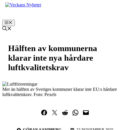
Hoppa
till
innehåll
Meny
Hälften av kommunerna
klarar inte nya hårdare
luftkvalitetskrav
Mer än hälften av Sveriges kommuner klarar inte EU:s hårdare
luftkvalitetskrav. Foto: Pexels
Dela på Facebook
Dela på Twitter
Dela på Reddit
Dela i WhatsApp
Maila en länk
GÖRAN SANDBERG
22 NOVEMBER 2025