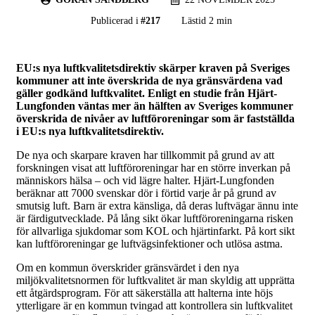
Publicerad i
#
217
Lästid 2 min
EU:s nya luftkvalitetsdirektiv skärper kraven på Sveriges
kommuner att inte överskrida de nya gränsvärdena vad
gäller godkänd luftkvalitet. Enligt en studie från Hjärt-
Lungfonden väntas mer än hälften av Sveriges kommuner
överskrida de nivåer av luftföroreningar som är fastställda
i EU:s nya luftkvalitetsdirektiv.
De nya och skarpare kraven har tillkommit på grund av att
forskningen visat att luftföroreningar har en större inverkan på
människors hälsa – och vid lägre halter. Hjärt-Lungfonden
beräknar att 7000 svenskar dör i förtid varje år på grund av
smutsig luft. Barn är extra känsliga, då deras luftvägar ännu inte
är färdigutvecklade. På lång sikt ökar luftföroreningarna risken
för allvarliga sjukdomar som KOL och hjärtinfarkt. På kort sikt
kan luftföroreningar ge luftvägsinfektioner och utlösa astma.
Om en kommun överskrider gränsvärdet i den nya
miljökvalitetsnormen för luftkvalitet är man skyldig att upprätta
ett åtgärdsprogram. För att säkerställa att halterna inte höjs
ytterligare är en kommun tvingad att kontrollera sin luftkvalitet