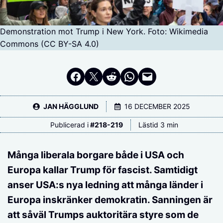
Demonstration mot Trump i New York. Foto: Wikimedia
Commons (CC BY-SA 4.0)
Dela på Facebook
Dela på Twitter
Dela på Reddit
Dela i WhatsApp
Maila en länk
JAN HÄGGLUND
16 DECEMBER 2025
Publicerad i
#
218-219
Lästid 3 min
Många liberala borgare både i USA och
Europa kallar Trump för fascist. Samtidigt
anser USA:s nya ledning att många länder i
Europa inskränker demokratin. Sanningen är
att såväl Trumps auktoritära styre som de