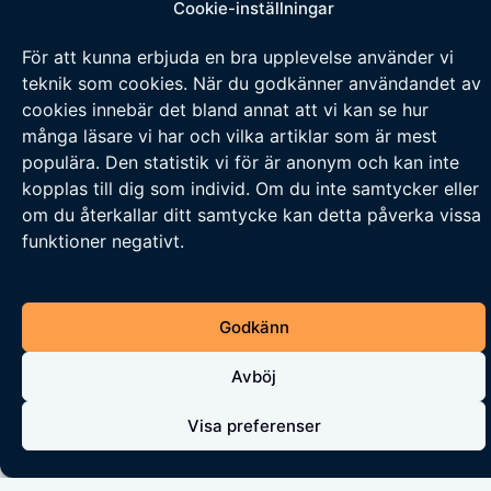
Cookie-inställningar
Emil Boss, facklig förhandlare på Stockholms
För att kunna erbjuda en bra upplevelse använder vi
teknik som cookies. När du godkänner användandet av
LS, beskriver det som ”bland det värsta jag
cookies innebär det bland annat att vi kan se hur
sett”. Efter att förhandlingar misslyckades och
många läsare vi har och vilka artiklar som är mest
bolaget inte gått med på att betala 500 000
populära. Den statistik vi för är anonym och kan inte
kr i obetalda löner har facket nu satt
kopplas till dig som individ. Om du inte samtycker eller
om du återkallar ditt samtycke kan detta påverka vissa
Rengörare Näslund i indrivningsblockad.
funktioner negativt.
Företagets huvudkontor i centrala Stockholm
har spärrats av medlemmar från Solidariska
städare och Solidariska byggare (också det
Godkänn
en syndikalistisk fackförening inom
Avböj
Stockholms LS).
Visa preferenser
Efter tre veckors förhandlingar och sju dagars
blockad började trycket på Rengörare