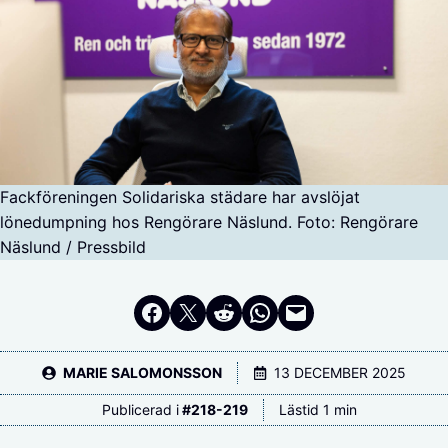
Fackföreningen Solidariska städare har avslöjat
lönedumpning hos Rengörare Näslund. Foto: Rengörare
Näslund / Pressbild
Dela på Facebook
Dela på Twitter
Dela på Reddit
Dela i WhatsApp
Maila en länk
MARIE SALOMONSSON
13 DECEMBER 2025
Publicerad i
#
218-219
Lästid 1 min