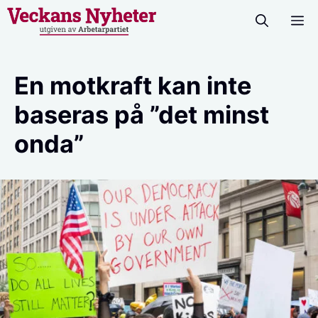
Hoppa
M
till
innehåll
En motkraft kan inte
baseras på ”det minst
onda”