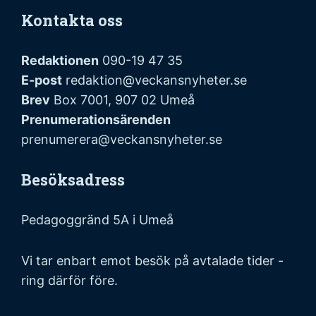
Kontakta oss
Redaktionen
090-19 47 35
E-post
redaktion@veckansnyheter.se
Brev
Box 7001, 907 02 Umeå
Prenumerationsärenden
prenumerera@veckansnyheter.se
Besöksadress
Pedagoggränd 5A i Umeå
Vi tar enbart emot besök på avtalade tider -
ring därför före.