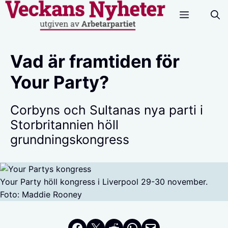
Hoppa
Meny
till
innehåll
Vad är framtiden för
Your Party?
Corbyns och Sultanas nya parti i
Storbritannien höll
grundningskongress
Your Party höll kongress i Liverpool 29-30 november.
Foto: Maddie Rooney
Dela på Facebook
Dela på Twitter
Dela på Reddit
Dela i WhatsApp
Maila en länk