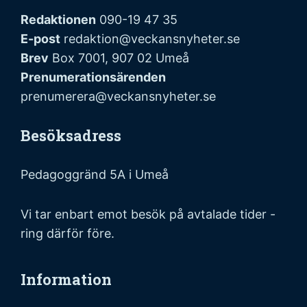
Redaktionen
090-19 47 35
E-post
redaktion@veckansnyheter.se
Brev
Box 7001, 907 02 Umeå
Prenumerationsärenden
prenumerera@veckansnyheter.se
Besöksadress
Pedagoggränd 5A i Umeå
Vi tar enbart emot besök på avtalade tider -
ring därför före.
Information