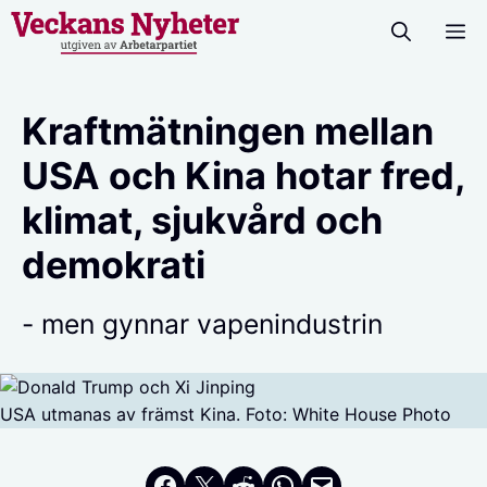
Hoppa
M
till
innehåll
Kraftmätningen mellan
USA och Kina hotar fred,
klimat, sjukvård och
demokrati
- men gynnar vapenindustrin
USA utmanas av främst Kina. Foto: White House Photo
Dela på Facebook
Dela på Twitter
Dela på Reddit
Dela i WhatsApp
Maila en länk