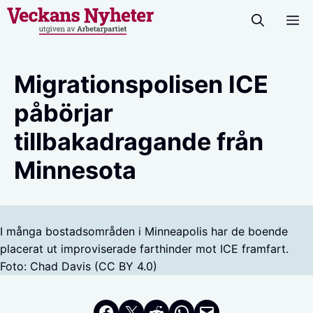
Hoppa
M
till
innehåll
Migrationspolisen ICE
påbörjar
tillbakadragande från
Minnesota
I många bostadsområden i Minneapolis har de boende
placerat ut improviserade farthinder mot ICE framfart.
Foto: Chad Davis (CC BY 4.0)
Dela på Facebook
Dela på Twitter
Dela på Reddit
Dela i WhatsApp
Maila en länk