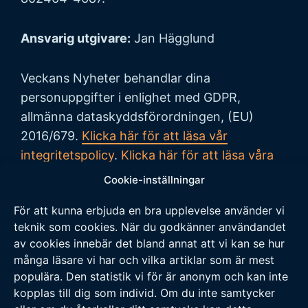
Ansvarig utgivare:
Jan Hägglund
Veckans Nyheter behandlar dina
personuppgifter i enlighet med GDPR,
allmänna dataskyddsförordningen, (EU)
2016/679.
Klicka här för att läsa vår
integritetspolicy
.
Klicka här för att läsa våra
allmänna villkor vid köp
.
Cookie-inställningar
För att kunna erbjuda en bra upplevelse använder vi
Tipsa oss
teknik som cookies. När du godkänner användandet
av cookies innebär det bland annat att vi kan se hur
Vi tar tacksamt emot tips på nyheter och
många läsare vi har och vilka artiklar som är mest
populära. Den statistik vi för är anonym och kan inte
händelser som vi borde skriva om. Skicka ditt
kopplas till dig som individ. Om du inte samtycker
tips till följande adress: