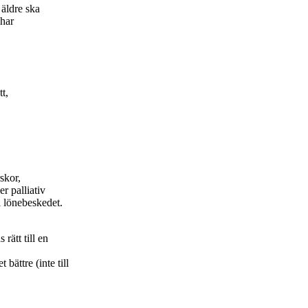
 äldre ska
 har
t,
skor,
r palliativ
 lönebeskedet.
rätt till en
bättre (inte till