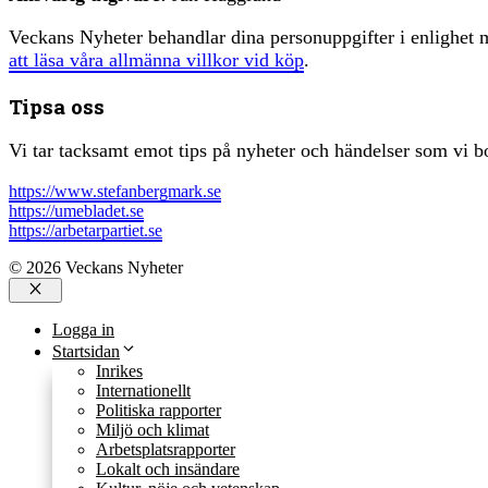
Veckans Nyheter behandlar dina personuppgifter i enlighe
att läsa våra allmänna villkor vid köp
.
Tipsa oss
Vi tar tacksamt emot tips på nyheter och händelser som vi bo
https://www.stefanbergmark.se
https://umebladet.se
https://arbetarpartiet.se
© 2026 Veckans Nyheter
Stäng
Logga in
Startsidan
Inrikes
Internationellt
Politiska rapporter
Miljö och klimat
Arbetsplatsrapporter
Lokalt och insändare