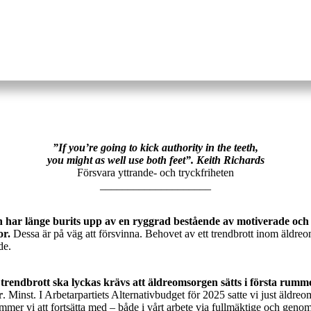
”If you’re going to kick authority in the teeth,
you might as well use both feet”. Keith Richards
Försvara yttrande- och tryckfriheten
____________________
har länge burits upp av en ryggrad bestående av motiverade och 
or.
Dessa är på väg att försvinna. Behovet av ett trendbrott inom äldr
de.
t trendbrott ska lyckas krävs att äldreomsorgen sätts i första rumm
r
. Minst. I Arbetarpartiets Alternativbudget för 2025 satte vi just äldreo
mer vi att fortsätta med – både i vårt arbete via fullmäktige och geno