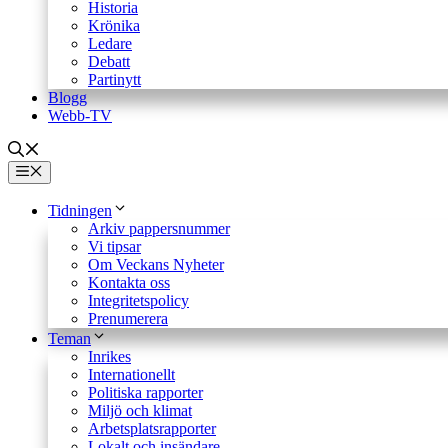
Historia
Krönika
Ledare
Debatt
Partinytt
Blogg
Webb-TV
Meny
Tidningen
Arkiv pappersnummer
Vi tipsar
Om Veckans Nyheter
Kontakta oss
Integritetspolicy
Prenumerera
Teman
Inrikes
Internationellt
Politiska rapporter
Miljö och klimat
Arbetsplatsrapporter
Lokalt och insändare