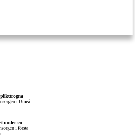
plikttrogna
eomsorgen i Umeå
et under en
msorgen i första
m