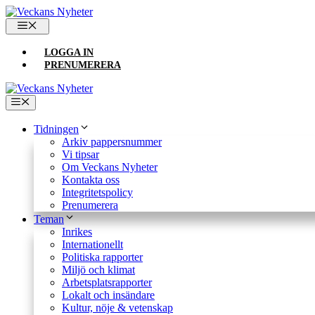
Hoppa
till
MENY
innehåll
LOGGA IN
PRENUMERERA
Meny
Tidningen
Arkiv pappersnummer
Vi tipsar
Om Veckans Nyheter
Kontakta oss
Integritetspolicy
Prenumerera
Teman
Inrikes
Internationellt
Politiska rapporter
Miljö och klimat
Arbetsplatsrapporter
Lokalt och insändare
Kultur, nöje & vetenskap