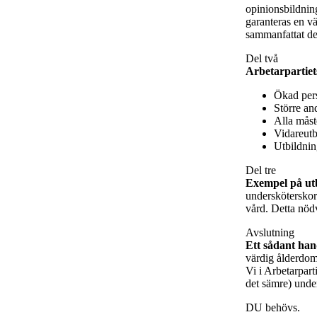
opinionsbildning
garanteras en v
sammanfattat de
Del två
Arbetarpartie
Ökad pers
Större an
Alla måste
Vidareutb
Utbildning
Del tre
Exempel på utb
undersköterskor 
vård. Detta nöd
Avslutning
Ett sådant han
värdig ålderdom.
Vi i Arbetarpart
det sämre) unde
DU behövs.