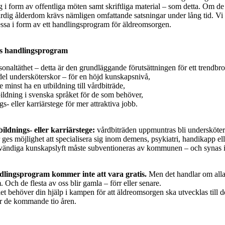
 i form av offentliga möten samt skriftliga material – som detta. Om de
ärdig ålderdom krävs nämligen omfattande satsningar under lång tid. Vi
ssa i form av ett handlingsprogram för äldreomsorgen.
ts handlingsprogram
onaltäthet – detta är den grundläggande förutsättningen för ett trendbrot
del undersköterskor – för en höjd kunskapsnivå,
 minst ha en utbildning till vårdbiträde,
ildning i svenska språket för de som behöver,
s- eller karriärstege för mer attraktiva jobb.
ildnings- eller karriärstege:
vårdbiträden uppmuntras bli undersköter
ges möjlighet att specialisera sig inom demens, psykiatri, handikapp elle
vändiga kunskapslyft måste subventioneras av kommunen – och synas i
dlingsprogram kommer inte att vara gratis.
Men det handlar om allas 
 Och de flesta av oss blir gamla – förr eller senare.
iet behöver din hjälp i kampen för att äldreomsorgen ska utvecklas till det 
r de kommande tio åren.