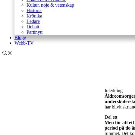
Kultur, nöje & vetenskap
Historia
Krönika
Ledare
Debatt
Partinytt
Blogg
Webb-TV
Inledning
Äldreomsorgen 
underskötersk
har blivit skrian
Del ett
Men för att et
period på tio å
rummet. Det kom