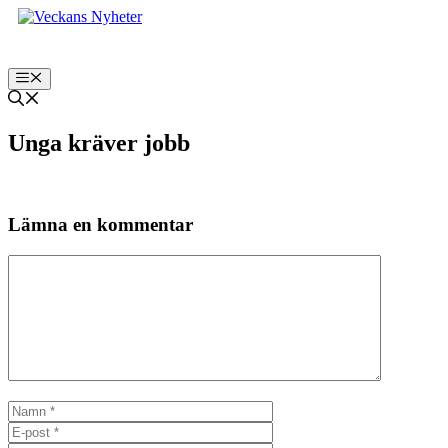
Hoppa
till
innehåll
Meny
Unga kräver jobb
Lämna en kommentar
Kommentar
Namn
E-
post
Webbplats