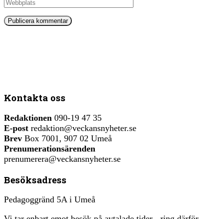
Kontakta oss
Redaktionen
090-19 47 35
E-post
redaktion@veckansnyheter.se
Brev
Box 7001, 907 02 Umeå
Prenumerationsärenden
prenumerera@veckansnyheter.se
Besöksadress
Pedagoggränd 5A i Umeå
Vi tar enbart emot besök på avtalade tider - ring därför