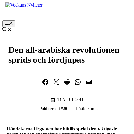
Hoppa
till
innehåll
Meny
Den all-arabiska revolutionen
sprids och fördjupas
Dela på Facebook
Dela på Twitter
Dela på Reddit
Dela i WhatsApp
Maila en länk
14 APRIL 2011
Publicerad i
#
20
Lästid 4 min
Händelserna i Egypten har hittills spelat den viktigaste