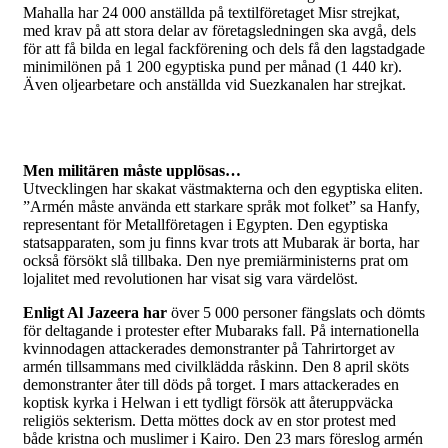
Mahalla har 24 000 anställda på textilföretaget Misr strejkat,
med krav på att stora delar av företagsledningen ska avgå, dels
för att få bilda en legal fackförening och dels få den lagstadgade
minimilönen på 1 200 egyptiska pund per månad (1 440 kr).
Även oljearbetare och anställda vid Suezkanalen har strejkat.
Men militären måste upplösas…
Utvecklingen har skakat västmakterna och den egyptiska eliten.
”Armén måste använda ett starkare språk mot folket” sa Hanfy,
representant för Metallföretagen i Egypten. Den egyptiska
statsapparaten, som ju finns kvar trots att Mubarak är borta, har
också försökt slå tillbaka. Den nye premiärministerns prat om
lojalitet med revolutionen har visat sig vara värdelöst.
Enligt Al Jazeera har
över 5 000 personer fängslats och dömts
för deltagande i protester efter Mubaraks fall. På internationella
kvinnodagen attackerades demonstranter på Tahrirtorget av
armén tillsammans med civilklädda råskinn. Den 8 april sköts
demonstranter åter till döds på torget. I mars attackerades en
koptisk kyrka i Helwan i ett tydligt försök att återuppväcka
religiös sekterism. Detta möttes dock av en stor protest med
både kristna och muslimer i Kairo. Den 23 mars föreslog armén