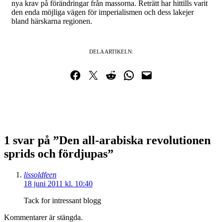
nya krav på förändringar från massorna. Reträtt har hittills varit
den enda möjliga vägen för imperialismen och dess lakejer
bland härskarna regionen.
DELA ARTIKELN:
Dela på Facebook
Dela på Twitter
Dela på Reddit
Dela i WhatsApp
Maila en länk
1 svar på ”Den all-arabiska revolutionen
sprids och fördjupas”
lissoldfeen
18 juni 2011 kl. 10:40
Tack for intressant blogg
Kommentarer är stängda.