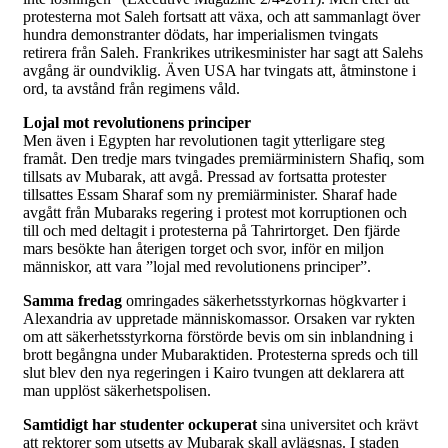
protesterna mot Saleh fortsatt att växa, och att sammanlagt över
hundra demonstranter dödats, har imperialismen tvingats
retirera från Saleh. Frankrikes utrikesminister har sagt att Salehs
avgång är oundviklig. Även USA har tvingats att, åtminstone i
ord, ta avstånd från regimens våld.
Lojal mot revolutionens principer
Men även i Egypten har revolutionen tagit ytterligare steg
framåt. Den tredje mars tvingades premiärministern Shafiq, som
tillsats av Mubarak, att avgå. Pressad av fortsatta protester
tillsattes Essam Sharaf som ny premiärminister. Sharaf hade
avgått från Mubaraks regering i protest mot korruptionen och
till och med deltagit i protesterna på Tahrirtorget. Den fjärde
mars besökte han återigen torget och svor, inför en miljon
människor, att vara ”lojal med revolutionens principer”.
Samma fredag
omringades säkerhetsstyrkornas högkvarter i
Alexandria av uppretade människomassor. Orsaken var rykten
om att säkerhetsstyrkorna förstörde bevis om sin inblandning i
brott begångna under Mubaraktiden. Protesterna spreds och till
slut blev den nya regeringen i Kairo tvungen att deklarera att
man upplöst säkerhetspolisen.
Samtidigt har studenter ockuperat
sina universitet och krävt
att rektorer som utsetts av Mubarak skall avlägsnas. I staden