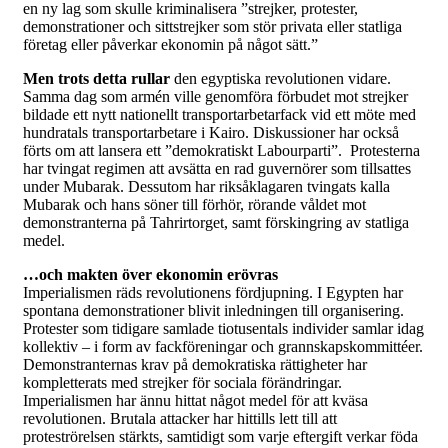
en ny lag som skulle kriminalisera ”strejker, protester,
demonstrationer och sittstrejker som stör privata eller statliga
företag eller påverkar ekonomin på något sätt.”
Men trots detta rullar
den egyptiska revolutionen vidare.
Samma dag som armén ville genomföra förbudet mot strejker
bildade ett nytt nationellt transportarbetarfack vid ett möte med
hundratals transportarbetare i Kairo. Diskussioner har också
förts om att lansera ett ”demokratiskt Labourparti”. Protesterna
har tvingat regimen att avsätta en rad guvernörer som tillsattes
under Mubarak. Dessutom har riksåklagaren tvingats kalla
Mubarak och hans söner till förhör, rörande våldet mot
demonstranterna på Tahrirtorget, samt förskingring av statliga
medel.
…och makten över ekonomin erövras
Imperialismen räds revolutionens fördjupning. I Egypten har
spontana demonstrationer blivit inledningen till organisering.
Protester som tidigare samlade tiotusentals individer samlar idag
kollektiv – i form av fackföreningar och grannskapskommittéer.
Demonstranternas krav på demokratiska rättigheter har
kompletterats med strejker för sociala förändringar.
Imperialismen har ännu hittat något medel för att kväsa
revolutionen. Brutala attacker har hittills lett till att
proteströrelsen stärkts, samtidigt som varje eftergift verkar föda