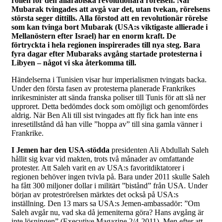
rollen för den allarabiska revolutionära rörelsen. När
Mubarak tvingades att avgå var det, utan tvekan, rörelsens
största seger dittills. Alla förstod att en revolutionär rörelse
som kan tvinga bort Mubarak (USA:s viktigaste allierade i
Mellanöstern efter Israel) har en enorm kraft. De
förtryckta i hela regionen inspirerades till nya steg. Bara
fyra dagar efter Mubaraks avgång startade protesterna i
Libyen – något vi ska återkomma till.
Händelserna i Tunisien visar hur imperialismen tvingats backa.
Under den första fasen av protesterna planerade Frankrikes
inrikesminister att sända franska poliser till Tunis för att slå ner
upproret. Detta bedömdes dock som omöjligt och genomfördes
aldrig. När Ben Ali till sist tvingades att fly fick han inte ens
inresetillstånd då han ville ”hoppa av” till sina gamla vänner i
Frankrike.
I Jemen har den USA-stödda
presidenten Ali Abdullah Saleh
hållit sig kvar vid makten, trots två månader av omfattande
protester. Att Saleh varit en av USA:s favoritdiktatorer i
regionen behöver ingen tvivla på. Bara under 2011 skulle Saleh
ha fått 300 miljoner dollar i militärt ”bistånd” från USA. Under
början av proteströrelsen märktes det också på USA:s
inställning. Den 13 mars sa USA:s Jemen-ambassadör: ”Om
Saleh avgår nu, vad ska då jemeniterna göra? Hans avgång är
inte lösningen” (Executive Magazine 2/4-2011). Men efter att