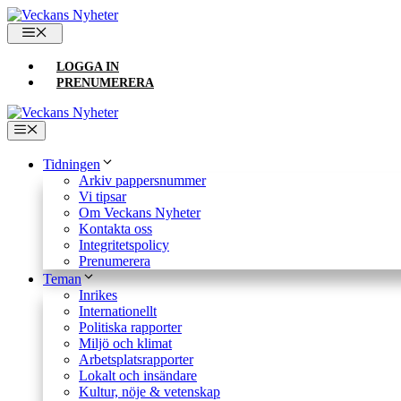
Hoppa
till
MENY
innehåll
LOGGA IN
PRENUMERERA
Meny
Tidningen
Arkiv pappersnummer
Vi tipsar
Om Veckans Nyheter
Kontakta oss
Integritetspolicy
Prenumerera
Teman
Inrikes
Internationellt
Politiska rapporter
Miljö och klimat
Arbetsplatsrapporter
Lokalt och insändare
Kultur, nöje & vetenskap