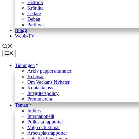
Historia
Krönika
Ledare
Debatt
Partinytt
Blogg
Webb-TV
Meny
Tidningen
Arkiv pappersnummer
Vi tipsar
Om Veckans Nyheter
Kontakta oss
Integritetspolicy
Prenumerera
Teman
Inrikes
Internationellt
Politiska rapporter
Miljö och klimat
Arbetsplatsrapporter
Lokalt och insändare