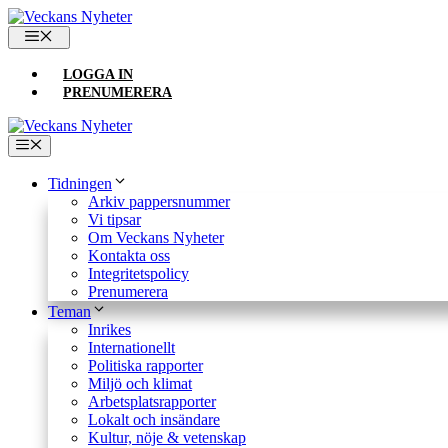
Hoppa
till
MENY
innehåll
LOGGA IN
PRENUMERERA
Meny
Tidningen
Arkiv pappersnummer
Vi tipsar
Om Veckans Nyheter
Kontakta oss
Integritetspolicy
Prenumerera
Teman
Inrikes
Internationellt
Politiska rapporter
Miljö och klimat
Arbetsplatsrapporter
Lokalt och insändare
Kultur, nöje & vetenskap