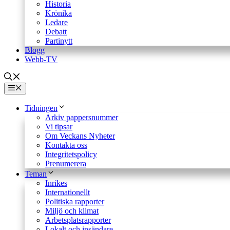
Historia
Krönika
Ledare
Debatt
Partinytt
Blogg
Webb-TV
Meny
Tidningen
Arkiv pappersnummer
Vi tipsar
Om Veckans Nyheter
Kontakta oss
Integritetspolicy
Prenumerera
Teman
Inrikes
Internationellt
Politiska rapporter
Miljö och klimat
Arbetsplatsrapporter
Lokalt och insändare