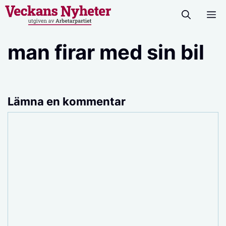
Hoppa
M
till
innehåll
man firar med sin bil
Lämna en kommentar
Kommentar