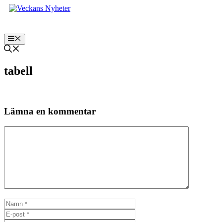
Hoppa
till
innehåll
Meny
tabell
Lämna en kommentar
Kommentar
Namn
E-
post
Webbplats