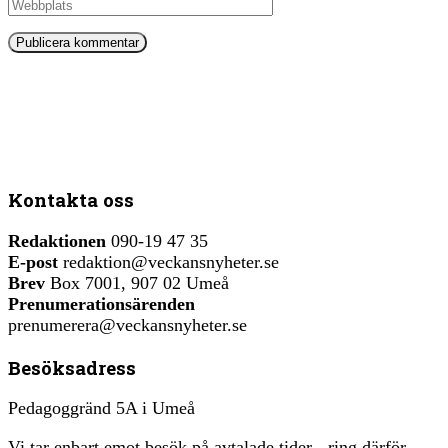
Kontakta oss
Redaktionen
090-19 47 35
E-post
redaktion@veckansnyheter.se
Brev
Box 7001, 907 02 Umeå
Prenumerationsärenden
prenumerera@veckansnyheter.se
Besöksadress
Pedagoggränd 5A i Umeå
Vi tar enbart emot besök på avtalade tider - ring därför